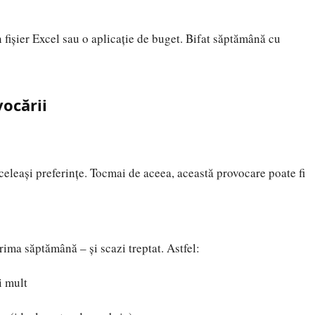
n fișier Excel sau o aplicație de buget. Bifat săptămână cu
vocării
aceleași preferințe. Tocmai de aceea, această provocare poate fi
ima săptămână – și scazi treptat. Astfel:
i mult