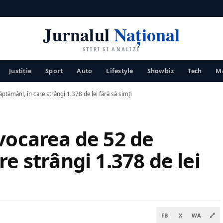
Jurnalul
Național
ȘTIRI ȘI ANALIZE
Justiţie
Sport
Auto
Lifestyle
Showbiz
Tech
Ma
ptămâni, în care strângi 1.378 de lei fără să simți
vocarea de 52 de
e strângi 1.378 de lei
FB
X
WA
🔗