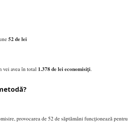
52 de lei
pune
1.378 de lei economisiți
n vei avea în total
.
 metodă?
omisire, provocarea de 52 de săptămâni funcționează pentru