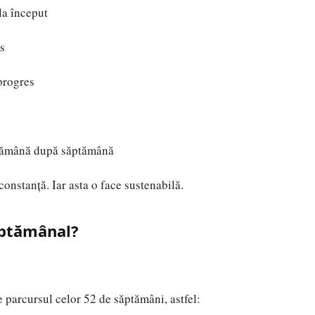
 la început
es
 progres
ptămână după săptămână
 constanță. Iar asta o face sustenabilă.
ăptămânal?
 parcursul celor 52 de săptămâni, astfel: