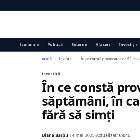
Economie
Politică
Externe
Afaceri
Investiții
Acasă
›
Investiții
›
În ce constă provocarea de 52 de să
Investiții
În ce constă pro
săptămâni, în car
fără să simți
Diana Barbu
·
14 mai 2025
·
Actualizat: 08:46