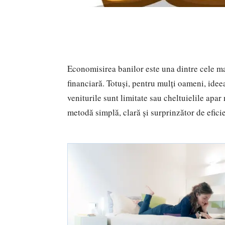
Economisirea banilor este una dintre cele mai
financiară. Totuși, pentru mulți oameni, idee
veniturile sunt limitate sau cheltuielile apa
metodă simplă, clară și surprinzător de efici