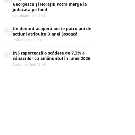
Georgescu și Horațiu Potra merge la
judecata pe fond
Actualitate · Ieri, 14:21
04
Un denunț acoperă peste patru ani de
acțiuni atribuite Dianei Șoșoacă
Politică · Ieri, 13:31
05
INS raportează o scădere de 7,3% a
vânzărilor cu amănuntul în iunie 2026
Economie · Ieri, 13:14