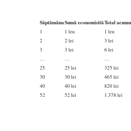
Săptămâna
Sumă economisită
Total acumu
1
1 leu
1 leu
2
2 lei
3 lei
3
3 lei
6 lei
…
…
…
25
25 lei
325 lei
30
30 lei
465 lei
40
40 lei
820 lei
52
52 lei
1.378 lei