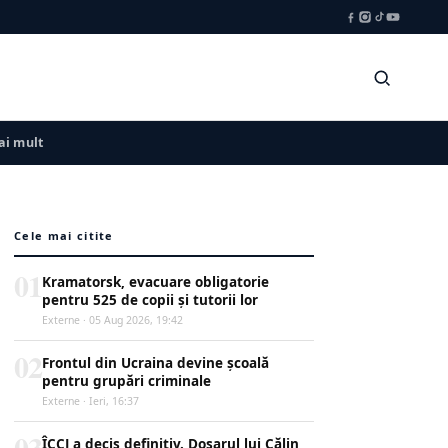
i mult
Cele mai citite
01
Kramatorsk, evacuare obligatorie
pentru 525 de copii și tutorii lor
Externe · 05 Aug 2026, 19:42
02
Frontul din Ucraina devine școală
pentru grupări criminale
Externe · Ieri, 16:37
03
ÎCCJ a decis definitiv. Dosarul lui Călin