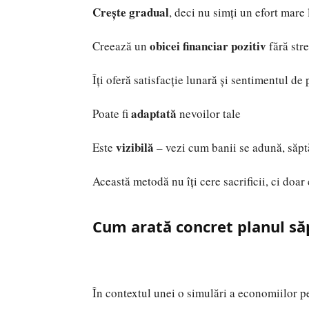
Crește gradual
, deci nu simți un efort mare
obicei financiar pozitiv
Creează un
fără str
Îți oferă satisfacție lunară și sentimentul de
adaptată
Poate fi
nevoilor tale
vizibilă
Este
– vezi cum banii se adună, să
Această metodă nu îți cere sacrificii, ci doar
Cum arată concret planul s
În contextul unei o simulări a economiilor pe