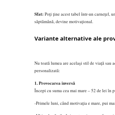
Sfat:
Poți ține acest tabel într-un carnețel, u
săptămână, devine motivațional.
Variante alternative ale pro
Nu toată lumea are același stil de viață sau 
personalizată:
1. Provocarea inversă
Începi cu suma cea mai mare – 52 de lei în pr
-Primele luni, când motivația e mare, pui ma