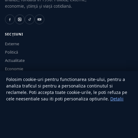
economie, știință și viață cotidiană.
SECȚIUNI
Externe
Politică
Actualitate
Economie
Sănătate
Folosim cookie-uri pentru functionarea site-ului, pentru a
Utile
analiza traficul si pentru a personaliza continutul si
reclamele. Poti accepta toate cookie-urile, le poti refuza pe
cele neesentiale sau iti poti personaliza optiunile.
Detalii
RUBRICI
Lifestyle
Publicitate
Investiții
Tech