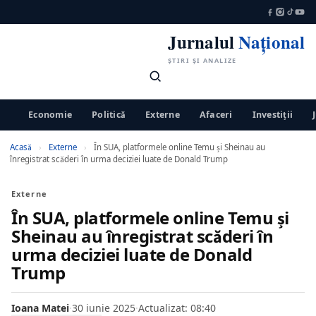
Jurnalul
Național
ȘTIRI ȘI ANALIZE
Economie
Politică
Externe
Afaceri
Investiții
Acasă
›
Externe
›
În SUA, platformele online Temu și Sheinau au
înregistrat scăderi în urma deciziei luate de Donald Trump
Externe
În SUA, platformele online Temu și
Sheinau au înregistrat scăderi în
urma deciziei luate de Donald
Trump
Ioana Matei
·
30 iunie 2025
·
Actualizat: 08:40