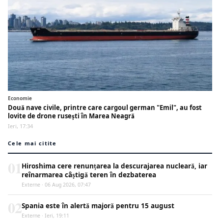
Economie
Două nave civile, printre care cargoul german "Emil", au fost
lovite de drone rusești în Marea Neagră
Ieri, 17:34
Cele mai citite
01
Hiroshima cere renunțarea la descurajarea nucleară, iar
reînarmarea câștigă teren în dezbaterea
Externe · 06 Aug 2026, 07:47
02
Spania este în alertă majoră pentru 15 august
Externe · Ieri, 19:11