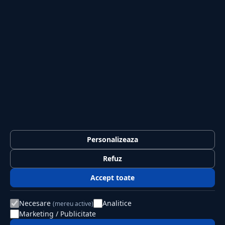
Sport
Casă și Grădină
PUBLICAȚIA
Despre noi
Redacția
Contact
Publicitate
LEGAL
Termeni și condiții
Personalizeaza
Confidențialitate
Refuz
Politica de cookies
Accept toate
GDPR
Necesare
Analitice
(mereu active)
Marketing / Publicitate
© 2026 Jurnalul Național. Toate drepturile rezervate.