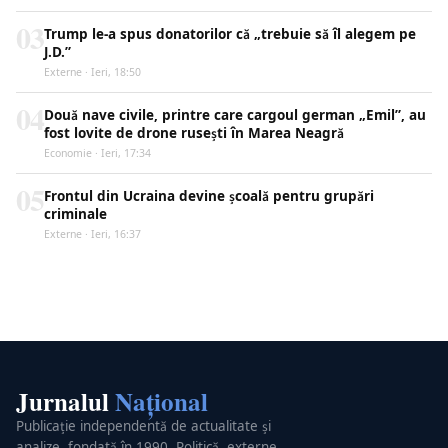
03
Trump le-a spus donatorilor că „trebuie să îl alegem pe
J.D.”
Externe · Ieri, 18:50
04
Două nave civile, printre care cargoul german „Emil”, au
fost lovite de drone rusești în Marea Neagră
Economie · Ieri, 17:34
05
Frontul din Ucraina devine școală pentru grupări
criminale
Externe · Ieri, 16:37
Jurnalul
Național
Publicație independentă de actualitate și
analize, fondată în 1990. Politică, externe,