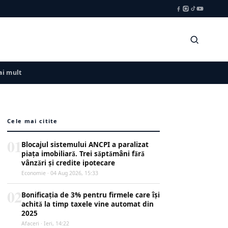
i mult
Cele mai citite
01
Blocajul sistemului ANCPI a paralizat
piața imobiliară. Trei săptămâni fără
vânzări și credite ipotecare
Economie · 04 Aug 2026, 15:33
02
Bonificația de 3% pentru firmele care își
achită la timp taxele vine automat din
2025
Afaceri · Ieri, 14:22