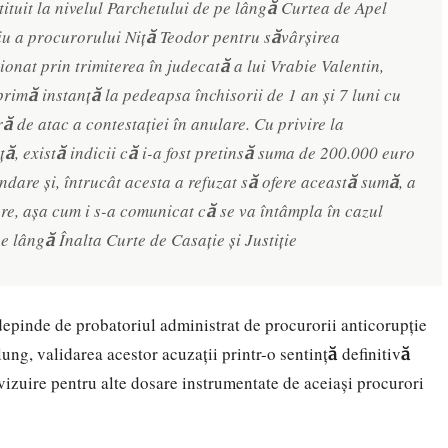
tuit la nivelul Parchetului de pe lângă Curtea de Apel
ciu a procurorului Niță Teodor pentru săvârșirea
uționat prin trimiterea în judecată a lui Vrabie Valentin,
imă instanță la pedeapsa închisorii de 1 an și 7 luni cu
ă de atac a contestației în anulare. Cu privire la
, există indicii că i-a fost pretinsă suma de 200.000 euro
dare și, întrucât acesta a refuzat să ofere această sumă, a
e, așa cum i s-a comunicat că se va întâmpla în cazul
e lângă Înalta Curte de Casație și Justiție
epinde de probatoriul administrat de procurorii anticorupție
ung, validarea acestor acuzații printr-o sentință definitivă
vizuire pentru alte dosare instrumentate de aceiași procurori