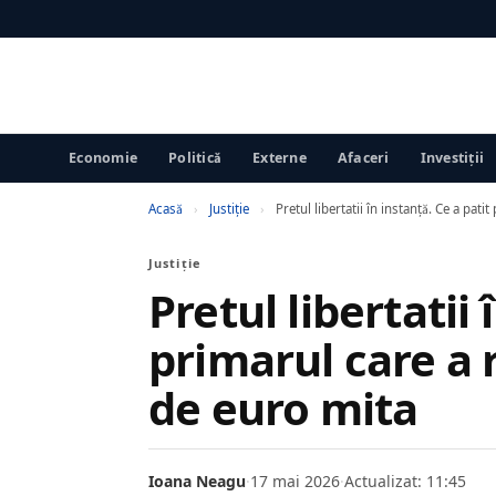
Economie
Politică
Externe
Afaceri
Investiții
Acasă
›
Justiţie
›
Pretul libertatii în instanță. Ce a pa
Justiţie
Pretul libertatii 
primarul care a 
de euro mita
Ioana Neagu
·
17 mai 2026
·
Actualizat: 11:45