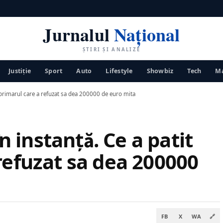
Jurnalul
Național
ȘTIRI ȘI ANALIZE
Justiţie
Sport
Auto
Lifestyle
Showbiz
Tech
Ma
tit primarul care a refuzat sa dea 200000 de euro mita
în instanță. Ce a patit
refuzat sa dea 200000
FB
X
WA
🔗