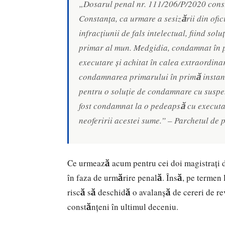
„Dosarul penal nr. 111/206/P/2020 consti
Constanța, ca urmare a sesizării din ofi
infracțiunii de fals intelectual, fiind sol
primar al mun. Medgidia, condamnat în pr
executare și achitat în calea extraordinar
condamnarea primarului în primă instanță
pentru o soluție de condamnare cu suspen
fost condamnat la o pedeapsă cu executar
neoferirii acestei sume.” – Parchetul de p
Ce urmează acum pentru cei doi magistrați d
în faza de urmărire penală. Însă, pe termen l
riscă să deschidă o avalanșă de cereri de re
constănțeni în ultimul deceniu.