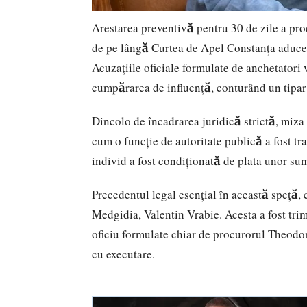
Arestarea preventivă pentru 30 de zile a pro
de pe lângă Curtea de Apel Constanța aduce î
Acuzațiile oficiale formulate de anchetatori v
cumpărarea de influență, conturând un tipar 
Dincolo de încadrarea juridică strictă, miza 
cum o funcție de autoritate publică a fost t
individ a fost condiționată de plata unor sume
Precedentul legal esențial în această speță, 
Medgidia, Valentin Vrabie. Acesta a fost trim
oficiu formulate chiar de procurorul Theodor 
cu executare.