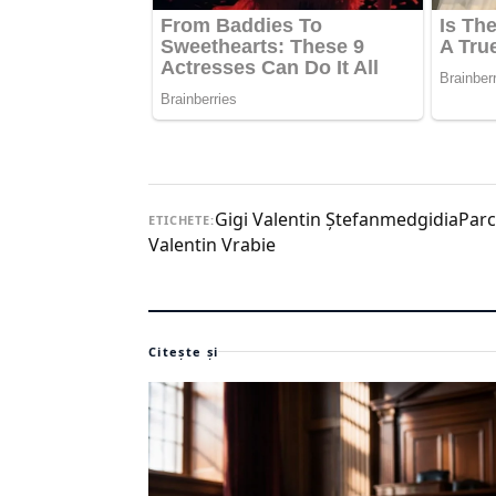
Gigi Valentin Ștefan
medgidia
Parc
ETICHETE:
Valentin Vrabie
Citește și