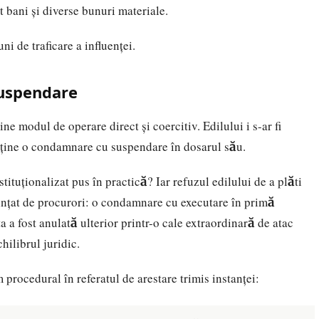
it bani și diverse bunuri materiale.
ni de traficare a influenței.
suspendare
e modul de operare direct și coercitiv. Edilului i s-ar fi
bține o condamnare cu suspendare în dosarul său.
tituționalizat pus în practică? Iar refuzul edilului de a plăti
ințat de procurori: o condamnare cu executare în primă
ța a fost anulată ulterior printr-o cale extraordinară de atac
chilibrul juridic.
procedural în referatul de arestare trimis instanței: