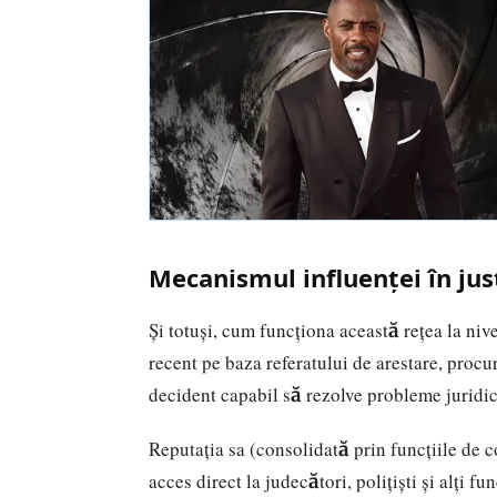
Mecanismul influenței în jus
Și totuși, cum funcționa această rețea la ni
recent pe baza referatului de arestare, procu
decident capabil să rezolve probleme juridice
Reputația sa (consolidată prin funcțiile de 
acces direct la judecători, polițiști și alți f