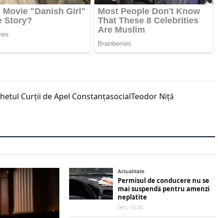
hetul Curții de Apel Constanța
social
Teodor Niță
Actualitate
Permisul de conducere nu se
mai suspendă pentru amenzi
neplătite
Ieri, 13:20