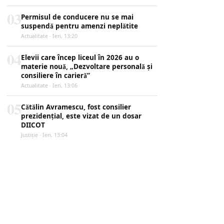
03
Permisul de conducere nu se mai
suspendă pentru amenzi neplătite
Actualitate · Ieri, 13:20
04
Elevii care încep liceul în 2026 au o
materie nouă, „Dezvoltare personală și
consiliere în carieră”
Actualitate · Ieri, 13:06
05
Cătălin Avramescu, fost consilier
prezidențial, este vizat de un dosar
DIICOT
Justiţie · Ieri, 13:04