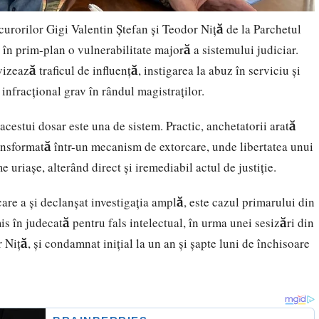
curorilor Gigi Valentin Ștefan și Teodor Niță de la Parchetul
n prim-plan o vulnerabilitate majoră a sistemului judiciar.
izează traficul de influență, instigarea la abuz în serviciu și
infracțional grav în rândul magistraților.
acestui dosar este una de sistem. Practic, anchetatorii arată
ransformată într-un mecanism de extorcare, unde libertatea unui
 uriașe, alterând direct și iremediabil actul de justiție.
care a și declanșat investigația amplă, este cazul primarului din
is în judecată pentru fals intelectual, în urma unei sesizări din
Niță, și condamnat inițial la un an și șapte luni de închisoare