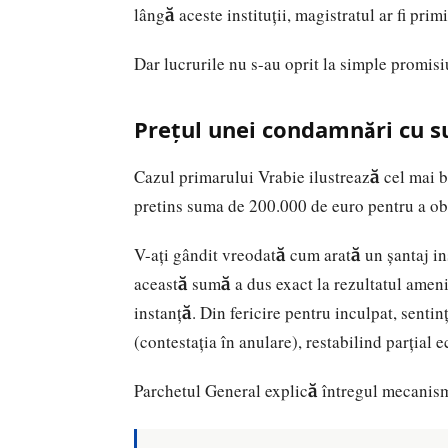
lângă aceste instituții, magistratul ar fi prim
Dar lucrurile nu s-au oprit la simple promisiu
Prețul unei condamnări cu 
Cazul primarului Vrabie ilustrează cel mai bin
pretins suma de 200.000 de euro pentru a o
V-ați gândit vreodată cum arată un șantaj ins
această sumă a dus exact la rezultatul amen
instanță. Din fericire pentru inculpat, sentin
(contestația în anulare), restabilind parțial e
Parchetul General explică întregul mecanism 