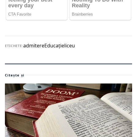
admitere
Educaţie
liceu
ETICHETE:
Citește și