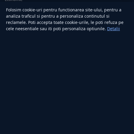
Sănătate
Folosim cookie-uri pentru functionarea site-ului, pentru a
Utile
analiza traficul si pentru a personaliza continutul si
reclamele. Poti accepta toate cookie-urile, le poti refuza pe
cele neesentiale sau iti poti personaliza optiunile.
Detalii
RUBRICI
Lifestyle
Publicitate
Investiții
Tech
Sport
Casă și Grădină
PUBLICAȚIA
Despre noi
Redacția
Contact
Publicitate