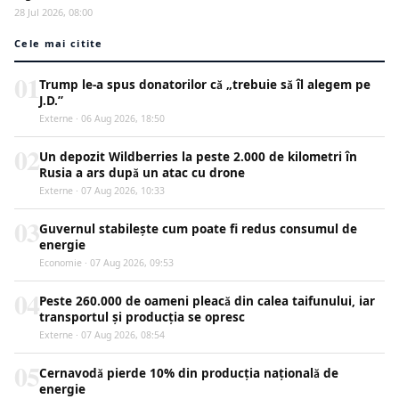
28 Jul 2026, 08:00
Cele mai citite
01
Trump le-a spus donatorilor că „trebuie să îl alegem pe
J.D.”
Externe · 06 Aug 2026, 18:50
02
Un depozit Wildberries la peste 2.000 de kilometri în
Rusia a ars după un atac cu drone
Externe · 07 Aug 2026, 10:33
03
Guvernul stabilește cum poate fi redus consumul de
energie
Economie · 07 Aug 2026, 09:53
04
Peste 260.000 de oameni pleacă din calea taifunului, iar
transportul și producția se opresc
Externe · 07 Aug 2026, 08:54
05
Cernavodă pierde 10% din producția națională de
energie