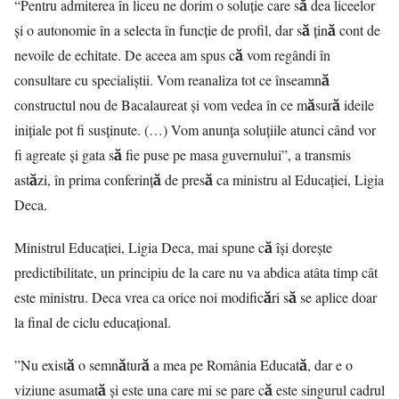
“Pentru admiterea în liceu ne dorim o soluție care să dea liceelor
și o autonomie în a selecta în funcție de profil, dar să țină cont de
nevoile de echitate. De aceea am spus că vom regândi în
consultare cu specialiștii. Vom reanaliza tot ce înseamnă
constructul nou de Bacalaureat și vom vedea în ce măsură ideile
inițiale pot fi susținute. (…) Vom anunța soluțiile atunci când vor
fi agreate și gata să fie puse pe masa guvernului”, a transmis
astăzi, în prima conferință de presă ca ministru al Educației, Ligia
Deca.
Ministrul Educaţiei, Ligia Deca, mai spune că îşi doreşte
predictibilitate, un principiu de la care nu va abdica atâta timp cât
este ministru. Deca vrea ca orice noi modificări să se aplice doar
la final de ciclu educaţional.
”Nu există o semnătură a mea pe România Educată, dar e o
viziune asumată şi este una care mi se pare că este singurul cadrul