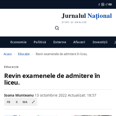
Jurnalul
Național
ȘTIRI ȘI ANALIZE
Economie
Politică
Externe
Afaceri
Investiții
Acasă
›
Educaţie
›
Revin examenele de admitere în liceu.
Educaţie
Revin examenele de admitere în
liceu.
Ioana Munteanu
·
13 octombrie 2022
·
Actualizat: 18:57
FB
X
WA
🔗