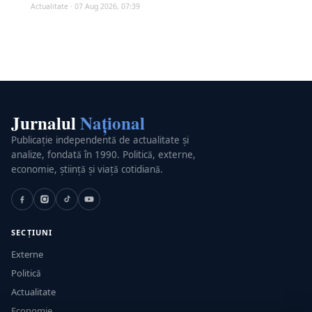
Actualitate · 07 Aug 2026, 07:39
Jurnalul
Național
Publicație independentă de actualitate și
analize, fondată în 1990. Politică, externe,
economie, știință și viață cotidiană.
SECȚIUNI
Externe
Politică
Actualitate
Economie