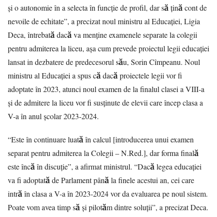
și o autonomie în a selecta în funcție de profil, dar să țină cont de
nevoile de echitate”, a precizat noul ministru al Educației, Ligia
Deca, întrebată dacă va menține examenele separate la colegii
pentru admiterea la liceu, așa cum prevede proiectul legii educației
lansat in dezbatere de predecesorul său, Sorin Cîmpeanu. Noul
ministru al Educației a spus că dacă proiectele legii vor fi
adoptate în 2023, atunci noul examen de la finalul clasei a VIII-a
și de admitere la liceu vor fi susținute de elevii care încep clasa a
V-a în anul școlar 2023-2024.
“Este în continuare luată în calcul [introducerea unui examen
separat pentru admiterea la Colegii – N.Red.], dar forma finală
este încă în discuție”, a afirmat ministrul. “Dacă legea educației
va fi adoptată de Parlament până la finele acestui an, cei care
intră în clasa a V-a în 2023-2024 vor da evaluarea pe noul sistem.
Poate vom avea timp să și pilotăm dintre soluții”, a precizat Deca.