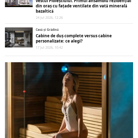
vestul Ploieștiului. Primul ansamblu rezidențial
din oraș cu fațade ventilate din vată minerală
bazaltică
24 Jul 2026, 12:26
Casă și Grădină
Cabine de duș complete versus cabine
personalizate: ce alegi?
17 Jul 2026, 10:42