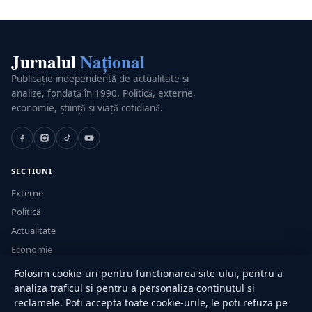
Jurnalul
Național
Publicație independentă de actualitate și
analize, fondată în 1990. Politică, externe,
economie, știință și viață cotidiană.
SECȚIUNI
Externe
Politică
Actualitate
Economie
Sănătate
Folosim cookie-uri pentru functionarea site-ului, pentru a
Utile
analiza traficul si pentru a personaliza continutul si
reclamele. Poti accepta toate cookie-urile, le poti refuza pe