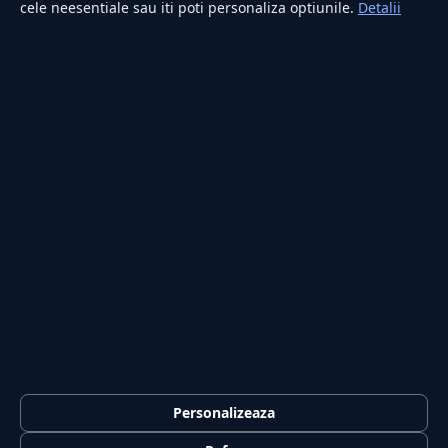
cele neesentiale sau iti poti personaliza optiunile.
Detalii
RUBRICI
Lifestyle
Publicitate
Investiții
Tech
Sport
Casă și Grădină
PUBLICAȚIA
Despre noi
Redacția
Contact
Publicitate
LEGAL
Termeni și condiții
Personalizeaza
Confidențialitate