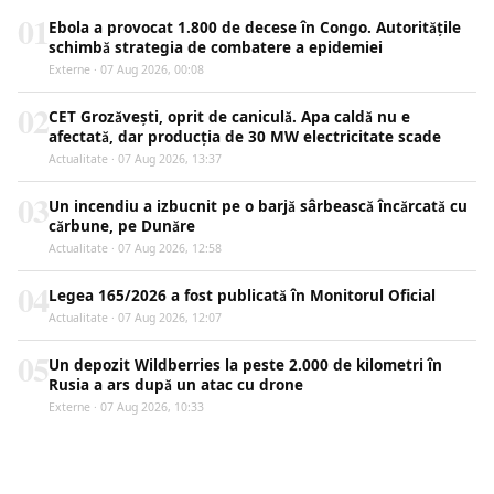
01
Ebola a provocat 1.800 de decese în Congo. Autoritățile
schimbă strategia de combatere a epidemiei
Externe · 07 Aug 2026, 00:08
02
CET Grozăvești, oprit de caniculă. Apa caldă nu e
afectată, dar producția de 30 MW electricitate scade
Actualitate · 07 Aug 2026, 13:37
03
Un incendiu a izbucnit pe o barjă sârbească încărcată cu
cărbune, pe Dunăre
Actualitate · 07 Aug 2026, 12:58
04
Legea 165/2026 a fost publicată în Monitorul Oficial
Actualitate · 07 Aug 2026, 12:07
05
Un depozit Wildberries la peste 2.000 de kilometri în
Rusia a ars după un atac cu drone
Externe · 07 Aug 2026, 10:33