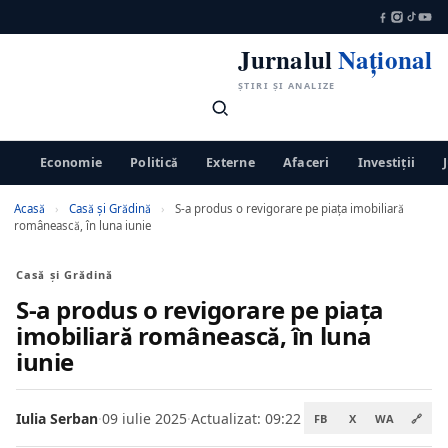
Jurnalul
Național
ȘTIRI ȘI ANALIZE
Economie
Politică
Externe
Afaceri
Investiții
Acasă
›
Casă și Grădină
›
S-a produs o revigorare pe piața imobiliară
românească, în luna iunie
Casă și Grădină
S-a produs o revigorare pe piața
imobiliară românească, în luna
iunie
Iulia Serban
·
09 iulie 2025
·
Actualizat: 09:22
FB
X
WA
🔗