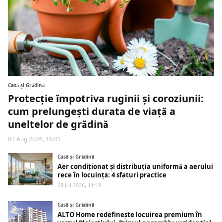
Casă și Grădină
Protecție împotriva ruginii și coroziunii:
cum prelungești durata de viață a
uneltelor de grădină
03 Aug 2026, 16:01
Casă și Grădină
Aer condiționat și distribuția uniformă a aerului
rece în locuință: 4 sfaturi practice
28 Jul 2026, 11:18
Casă și Grădină
ALTO Home redefinește locuirea premium în