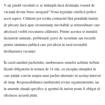
V-ați gândit vreodată ce se întâmplă dacă destinația voastră de
vacanță devine brusc nesigură? Noua legislație clarifică perfect
acest aspect. Călătorii pot rezilia contractul fără penalități înainte
de plecare dacă apar circumstanțe inevitabile și extraordinare care
afectează vizibil executarea călătoriei. Printre acestea se numără
dezastrele naturale, problemele grave de securitate sau riscurile
pentru sănătatea publică care pot afecta în mod rezonabil
desfășurarea vacanței.
În cazul anulării pachetului, rambursarea sumelor achitate trebuie
făcută obligatoriu în termen de 14 zile, cu excepția situațiilor în
care părțile convin asupra unui pachet alternativ în același interval
de timp. Responsabilitatea rambursării revine organizatorului, iar
în anumite situații specifice și agentul de turism poate fi obligat să
efectueze această plată.