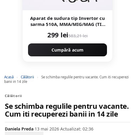
Aparat de sudura tip Invertor cu
sarma 510A, MMA/MIG/MAG (TIG
LIFT optional) *CABLU SUDURA
299 lei
583,21 lei
2M*, afisaj digital, ventilat, URAL
MASH IGBT TEHNOLOGY ULTRA
HYBRID
Cumpără acum
Acasă
›
Călătorii
›
Se schimba regulile pentru vacante. Cum iti recuperezi
banii in 14 zile
Călătorii
Se schimba regulile pentru vacante.
Cum iti recuperezi banii in 14 zile
Daniela Preda
·
13 mai 2026
·
Actualizat: 02:36