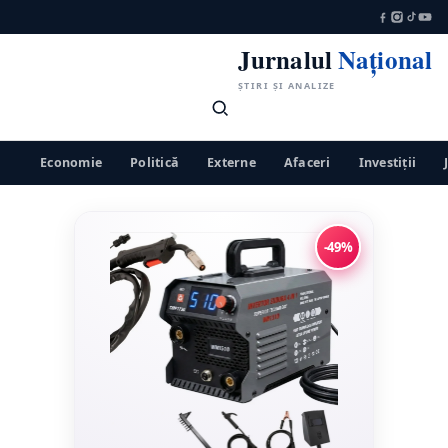
Jurnalul
Național
ȘTIRI ȘI ANALIZE
Economie
Politică
Externe
Afaceri
Investiții
-49%