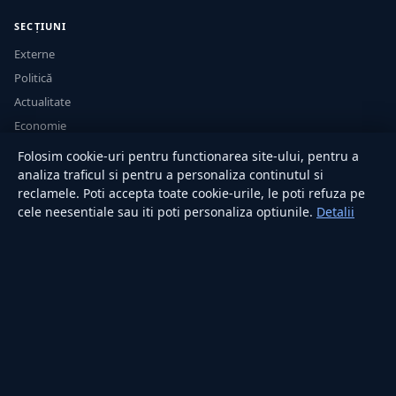
SECȚIUNI
Externe
Politică
Actualitate
Economie
Sănătate
Folosim cookie-uri pentru functionarea site-ului, pentru a
Utile
analiza traficul si pentru a personaliza continutul si
reclamele. Poti accepta toate cookie-urile, le poti refuza pe
cele neesentiale sau iti poti personaliza optiunile.
Detalii
RUBRICI
Lifestyle
Publicitate
Investiții
Tech
Sport
Casă și Grădină