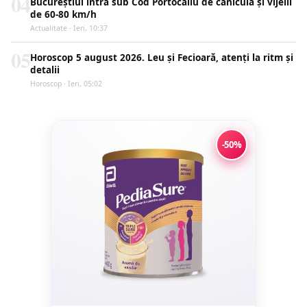
04
Bucureștiul intră sub Cod Portocaliu de caniculă și vijelii
de 60-80 km/h
Actualitate · Ieri, 10:37
05
Horoscop 5 august 2026. Leu și Fecioară, atenți la ritm și
detalii
Horoscop · Ieri, 05:02
-50%