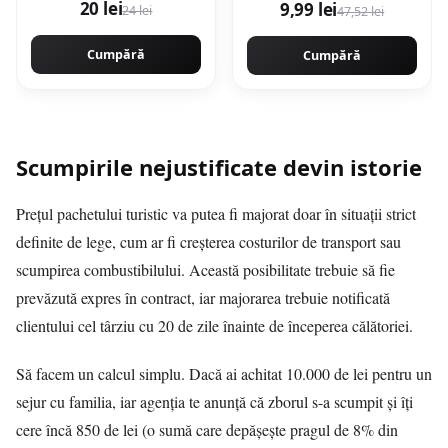
20 lei
9,99 lei
24 lei
47,52 lei
Cumpără
Cumpără
Scumpirile nejustificate devin istorie
Prețul pachetului turistic va putea fi majorat doar în situații strict
definite de lege, cum ar fi creșterea costurilor de transport sau
scumpirea combustibilului. Această posibilitate trebuie să fie
prevăzută expres în contract, iar majorarea trebuie notificată
clientului cel târziu cu 20 de zile înainte de începerea călătoriei.
Să facem un calcul simplu. Dacă ai achitat 10.000 de lei pentru un
sejur cu familia, iar agenția te anunță că zborul s-a scumpit și îți
cere încă 850 de lei (o sumă care depășește pragul de 8% din