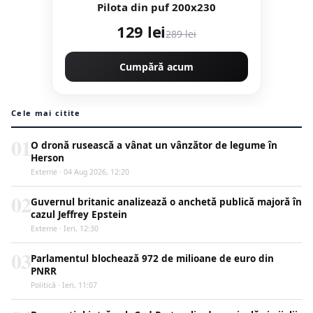
Pilota din puf 200x230
129 lei
289 lei
Cumpără acum
Cele mai citite
01
O dronă rusească a vânat un vânzător de legume în
Herson
Externe · 04 Aug 2026, 12:20
02
Guvernul britanic analizează o anchetă publică majoră în
cazul Jeffrey Epstein
Externe · Ieri, 12:30
03
Parlamentul blochează 972 de milioane de euro din
PNRR
Politică · Ieri, 11:07