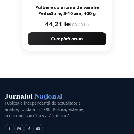
Pulbere cu aroma de vanilie
PediaSure, 3-10 ani, 400 g
44,21 lei
88,43 lei
Cumpără acum
Jurnalul
Național
Publicație independentă de actualitate și
analize, fondată în 1990. Politică, externe,
economie, știință și viață cotidiană.