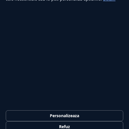
Secțiuni
Personalizeaza
Externe
Politică
Actualitate
Economie
Sănătate
Utile
Rubrici
Refuz