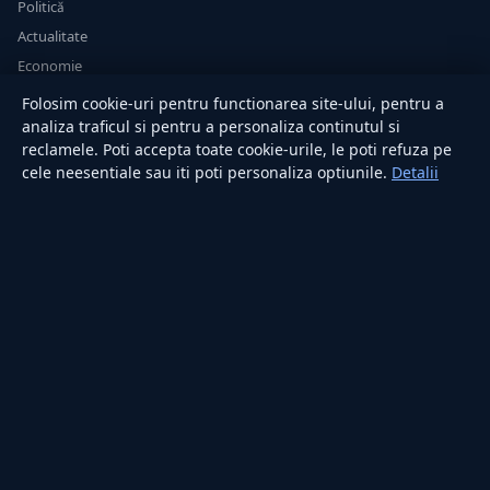
Politică
Actualitate
Economie
Sănătate
Folosim cookie-uri pentru functionarea site-ului, pentru a
Utile
analiza traficul si pentru a personaliza continutul si
reclamele. Poti accepta toate cookie-urile, le poti refuza pe
cele neesentiale sau iti poti personaliza optiunile.
Detalii
RUBRICI
Lifestyle
Publicitate
Investiții
Tech
Sport
Casă și Grădină
PUBLICAȚIA
Despre noi
Redacția