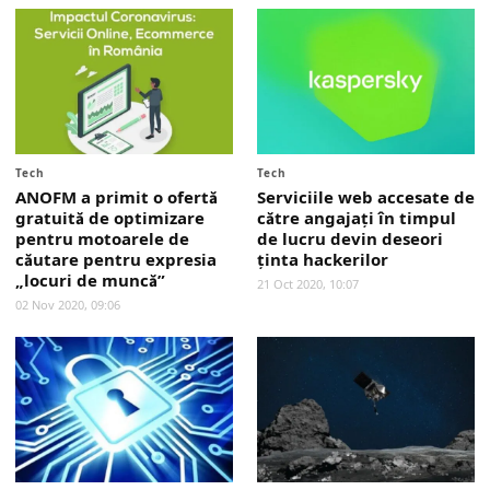
Tech
Tech
ANOFM a primit o ofertă
Serviciile web accesate de
gratuită de optimizare
către angajaţi în timpul
pentru motoarele de
de lucru devin deseori
căutare pentru expresia
ţinta hackerilor
„locuri de muncă”
21 Oct 2020, 10:07
02 Nov 2020, 09:06