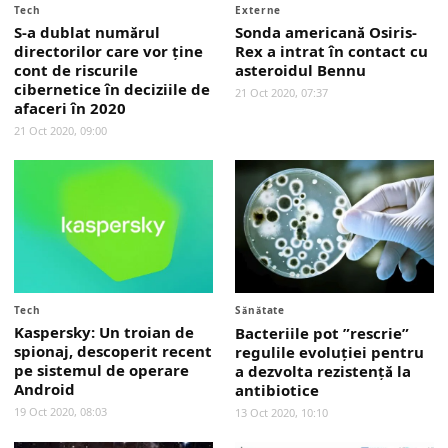
Tech
Externe
S-a dublat numărul
Sonda americană Osiris-
directorilor care vor ţine
Rex a intrat în contact cu
cont de riscurile
asteroidul Bennu
cibernetice în deciziile de
21 Oct 2020, 07:37
afaceri în 2020
21 Oct 2020, 09:00
Tech
Sănătate
Kaspersky: Un troian de
Bacteriile pot ”rescrie”
spionaj, descoperit recent
regulile evoluţiei pentru
pe sistemul de operare
a dezvolta rezistenţă la
Android
antibiotice
19 Oct 2020, 08:03
13 Oct 2020, 10:10