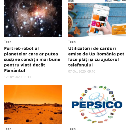
Tech
Tech
Portret-robot al
Utilizatorii de carduri
planetelor care ar putea
emise de Up România pot
susţine condiţii mai bune
face plăţi şi cu ajutorul
pentru viaţă decât
telefonului
Pământul
07 Oct 2020, 09:10
12 Oct 2020, 11:11
Tech
Tech