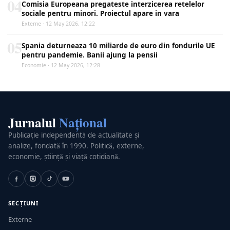
04
Comisia Europeana pregateste interzicerea retelelor
sociale pentru minori. Proiectul apare in vara
Externe · 12 May 2026, 12:22
05
Spania deturneaza 10 miliarde de euro din fondurile UE
pentru pandemie. Banii ajung la pensii
Economie · 12 May 2026, 12:28
Jurnalul
Național
Publicație independentă de actualitate și
analize, fondată în 1990. Politică, externe,
economie, știință și viață cotidiană.
SECȚIUNI
Externe