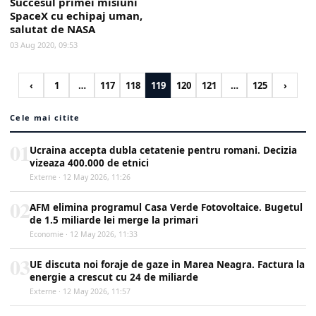
Succesul primei misiuni
SpaceX cu echipaj uman,
salutat de NASA
03 Aug 2020, 09:53
‹
1
…
117
118
119
120
121
…
125
›
Cele mai citite
01
Ucraina accepta dubla cetatenie pentru romani. Decizia
vizeaza 400.000 de etnici
Externe · 12 May 2026, 11:26
02
AFM elimina programul Casa Verde Fotovoltaice. Bugetul
de 1.5 miliarde lei merge la primari
Economie · 12 May 2026, 11:33
03
UE discuta noi foraje de gaze in Marea Neagra. Factura la
energie a crescut cu 24 de miliarde
Externe · 12 May 2026, 11:57