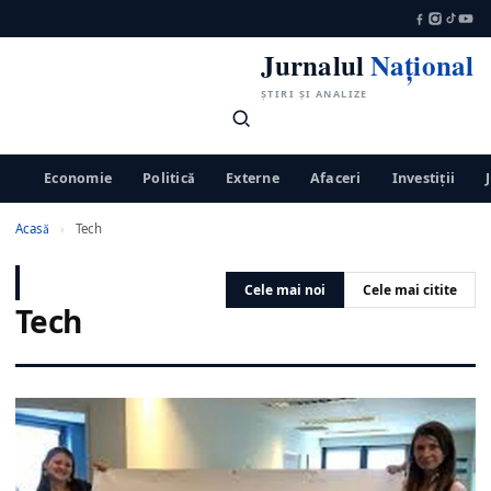
Jurnalul
Național
ȘTIRI ȘI ANALIZE
Economie
Politică
Externe
Afaceri
Investiții
Acasă
›
Tech
Cele mai noi
Cele mai citite
Tech