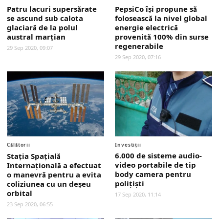
Patru lacuri supersărate
PepsiCo își propune să
se ascund sub calota
folosească la nivel global
glaciară de la polul
energie electrică
austral marţian
provenită 100% din surse
regenerabile
29 Sep 2020, 09:07
29 Sep 2020, 07:16
Călătorii
Investiții
6.000 de sisteme audio-
Staţia Spaţială
video portabile de tip
Internaţională a efectuat
body camera pentru
o manevră pentru a evita
poliţişti
coliziunea cu un deşeu
orbital
17 Sep 2020, 11:14
23 Sep 2020, 06:55