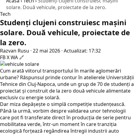
Acasă
›
Tech
›
Studenți clujeni construiesc mașini
solare. Două vehicule, proiectate de la zero.
Tech
Studenți clujeni construiesc mașini
solare. Două vehicule, proiectate de
la zero.
Razvan Rusu
·
22 mai 2026
·
Actualizat: 17:32
FB
X
WA
🔗
Cum arată viitorul transportului în marile aglomerări
urbane? Răspunsul prinde contur în atelierele Universității
Tehnice din Cluj-Napoca, unde un grup de 70 de studenți a
proiectat și construit de la zero două vehicule alimentate
exclusiv cu energie solară.
Dar miza depășește o simplă competiție studențească.
Până la urmă, vorbim despre validarea unor tehnologii
care pot fi transferate direct în producția de serie pentru
mobilitatea verde, într-un moment în care tranziția
ecologică forțează regândirea întregii industrii auto