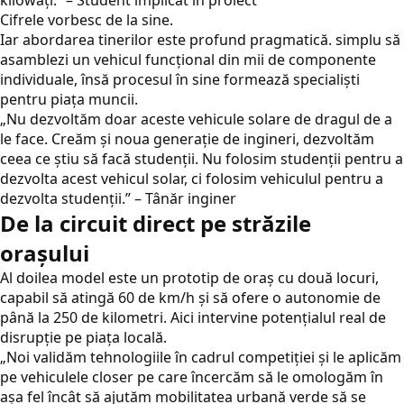
kilowați.” – Student implicat în proiect
Cifrele vorbesc de la sine.
Iar abordarea tinerilor este profund pragmatică. simplu să
asamblezi un vehicul funcțional din mii de componente
individuale, însă procesul în sine formează specialiști
pentru piața muncii.
„Nu dezvoltăm doar aceste vehicule solare de dragul de a
le face. Creăm și noua generație de ingineri, dezvoltăm
ceea ce știu să facă studenții. Nu folosim studenții pentru a
dezvolta acest vehicul solar, ci folosim vehiculul pentru a
dezvolta studenții.” – Tânăr inginer
De la circuit direct pe străzile
orașului
Al doilea model este un prototip de oraș cu două locuri,
capabil să atingă 60 de km/h și să ofere o autonomie de
până la 250 de kilometri. Aici intervine potențialul real de
disrupție pe piața locală.
„Noi validăm tehnologiile în cadrul competiției și le aplicăm
pe vehiculele closer pe care încercăm să le omologăm în
așa fel încât să ajutăm mobilitatea urbană verde să se