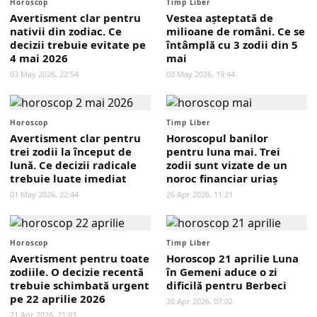
Horoscop
Timp Liber
Avertisment clar pentru
Vestea așteptată de
nativii din zodiac. Ce
milioane de români. Ce se
decizii trebuie evitate pe
întâmplă cu 3 zodii din 5
4 mai 2026
mai
03 May 2026, 22:54
03 May 2026, 19:44
Horoscop
Timp Liber
Avertisment clar pentru
Horoscopul banilor
trei zodii la început de
pentru luna mai. Trei
lună. Ce decizii radicale
zodii sunt vizate de un
trebuie luate imediat
noroc financiar uriaș
01 May 2026, 22:44
26 Apr 2026, 11:21
Horoscop
Timp Liber
Avertisment pentru toate
Horoscop 21 aprilie Luna
zodiile. O decizie recentă
în Gemeni aduce o zi
trebuie schimbată urgent
dificilă pentru Berbeci
pe 22 aprilie 2026
20 Apr 2026, 07:02
21 Apr 2026, 21:03