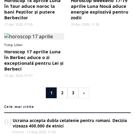
Horoscop 18 aprilie Luna
Horoscop weekend 17-19
în Taur aduce noroc la
aprilie Luna Nouă aduce
bani Peștilor și putere
energie explozivă pentru
Berbecilor
zodii
17 Apr 2026, 07:09
16 Apr 2026, 11:36
Timp Liber
Horoscop 17 aprilie Luna
în Berbec aduce o zi
excepțională pentru Lei și
Berbeci
16 Apr 2026, 07:07
1
2
3
›
Cele mai citite
01
Ucraina accepta dubla cetatenie pentru romani. Decizia
vizeaza 400.000 de etnici
Externe · 12 May 2026, 11:26