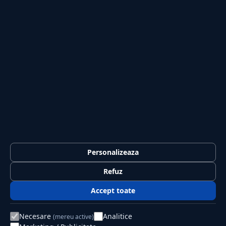
Tech
Sport
Casă și Grădină
PUBLICAȚIA
Despre noi
Redacția
Contact
Publicitate
LEGAL
Termeni și condiții
Personalizeaza
Confidențialitate
Refuz
Politica de cookies
Accept toate
GDPR
Necesare
Analitice
(mereu active)