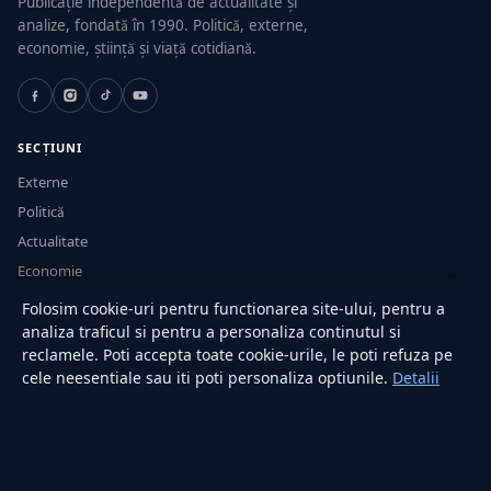
Publicație independentă de actualitate și
analize, fondată în 1990. Politică, externe,
economie, știință și viață cotidiană.
SECȚIUNI
Externe
Politică
Actualitate
Economie
Sănătate
Folosim cookie-uri pentru functionarea site-ului, pentru a
Utile
analiza traficul si pentru a personaliza continutul si
reclamele. Poti accepta toate cookie-urile, le poti refuza pe
cele neesentiale sau iti poti personaliza optiunile.
Detalii
RUBRICI
Lifestyle
Publicitate
Investiții