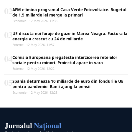
02
AFM elimina programul Casa Verde Fotovoltaice. Bugetul
de 1.5 miliarde lei merge la primari
Economie · 12 May 2026, 11:33
03
UE discuta noi foraje de gaze in Marea Neagra. Factura la
energie a crescut cu 24 de miliarde
Externe · 12 May 2026, 11:57
04
Comisia Europeana pregateste interzicerea retelelor
sociale pentru minori. Proiectul apare in vara
Externe · 12 May 2026, 12:22
05
Spania deturneaza 10 miliarde de euro din fondurile UE
pentru pandemie. Banii ajung la pensii
Economie · 12 May 2026, 12:28
Jurnalul
Național