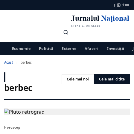
Jurnalul
Național
ȘTIRI ȘI ANALIZE
Economie
Politică
Externe
Afaceri
Investiții
Acasă
›
berbec
Cele mai noi
Cele mai citite
berbec
Horoscop