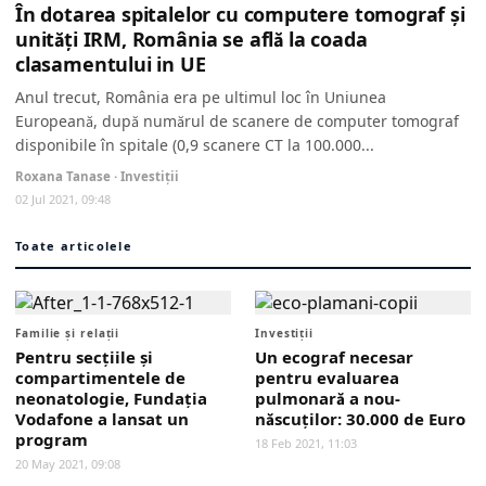
În dotarea spitalelor cu computere tomograf şi
unităţi IRM, România se află la coada
clasamentului in UE
Anul trecut, România era pe ultimul loc în Uniunea
Europeană, după numărul de scanere de computer tomograf
disponibile în spitale (0,9 scanere CT la 100.000...
Roxana Tanase · Investiții
02 Jul 2021, 09:48
Toate articolele
Familie și relații
Investiții
Pentru secţiile şi
Un ecograf necesar
compartimentele de
pentru evaluarea
neonatologie, Fundaţia
pulmonară a nou-
Vodafone a lansat un
născuţilor: 30.000 de Euro
program
18 Feb 2021, 11:03
20 May 2021, 09:08