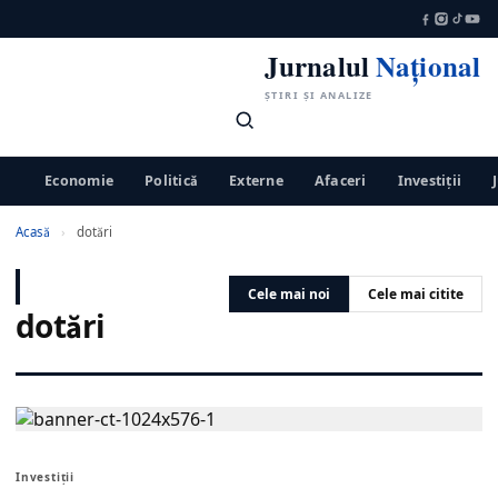
Jurnalul
Național
ȘTIRI ȘI ANALIZE
Economie
Politică
Externe
Afaceri
Investiții
Acasă
›
dotări
Cele mai noi
Cele mai citite
dotări
Investiții