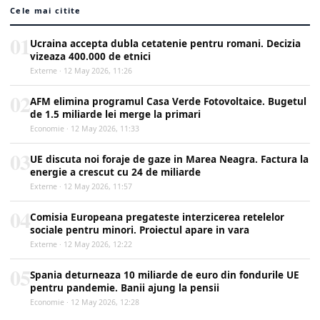
Cele mai citite
01
Ucraina accepta dubla cetatenie pentru romani. Decizia
vizeaza 400.000 de etnici
Externe · 12 May 2026, 11:26
02
AFM elimina programul Casa Verde Fotovoltaice. Bugetul
de 1.5 miliarde lei merge la primari
Economie · 12 May 2026, 11:33
03
UE discuta noi foraje de gaze in Marea Neagra. Factura la
energie a crescut cu 24 de miliarde
Externe · 12 May 2026, 11:57
04
Comisia Europeana pregateste interzicerea retelelor
sociale pentru minori. Proiectul apare in vara
Externe · 12 May 2026, 12:22
05
Spania deturneaza 10 miliarde de euro din fondurile UE
pentru pandemie. Banii ajung la pensii
Economie · 12 May 2026, 12:28