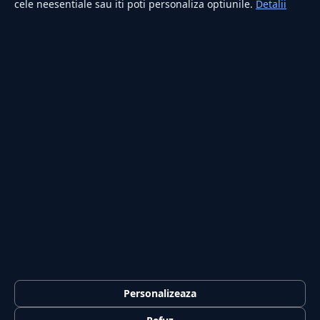
cele neesentiale sau iti poti personaliza optiunile.
Detalii
RUBRICI
Lifestyle
Publicitate
Investiții
Tech
Sport
Casă și Grădină
PUBLICAȚIA
Despre noi
Redacția
Contact
Publicitate
LEGAL
Termeni și condiții
Personalizeaza
Confidențialitate