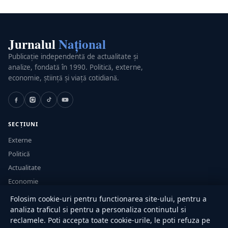
Jurnalul
Național
Publicație independentă de actualitate și
analize, fondată în 1990. Politică, externe,
economie, știință și viață cotidiană.
SECȚIUNI
Externe
Politică
Actualitate
Economie
Sănătate
Folosim cookie-uri pentru functionarea site-ului, pentru a
Utile
analiza traficul si pentru a personaliza continutul si
reclamele. Poti accepta toate cookie-urile, le poti refuza pe