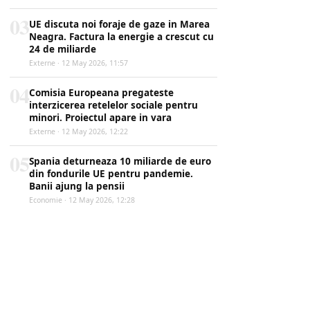
03
UE discuta noi foraje de gaze in Marea
Neagra. Factura la energie a crescut cu
24 de miliarde
Externe · 12 May 2026, 11:57
04
Comisia Europeana pregateste
interzicerea retelelor sociale pentru
minori. Proiectul apare in vara
Externe · 12 May 2026, 12:22
05
Spania deturneaza 10 miliarde de euro
din fondurile UE pentru pandemie.
Banii ajung la pensii
Economie · 12 May 2026, 12:28