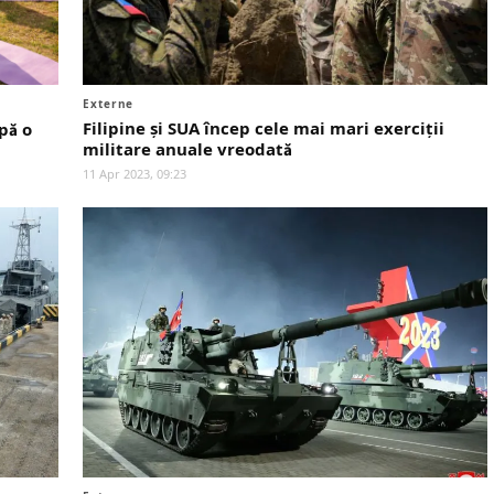
Externe
Filipine și SUA încep cele mai mari exerciții
pă o
militare anuale vreodată
11 Apr 2023, 09:23