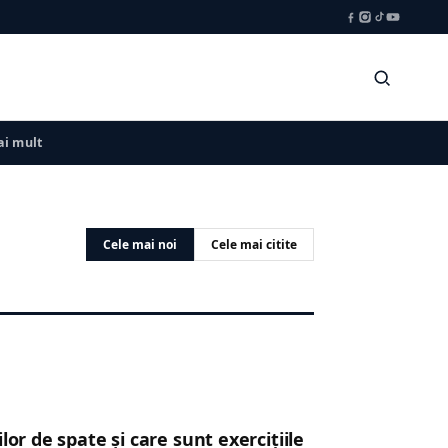
i mult
Cele mai noi
Cele mai citite
or de spate și care sunt exercițiile