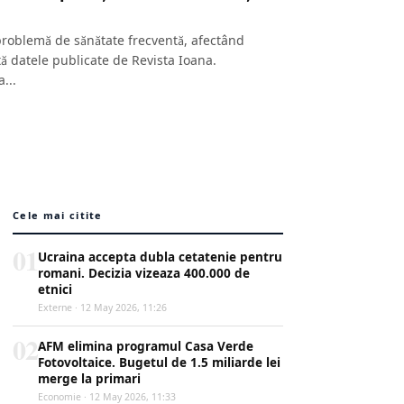
problemă de sănătate frecventă, afectând
tă datele publicate de Revista Ioana.
...
Cele mai citite
01
Ucraina accepta dubla cetatenie pentru
romani. Decizia vizeaza 400.000 de
etnici
Externe · 12 May 2026, 11:26
02
AFM elimina programul Casa Verde
Fotovoltaice. Bugetul de 1.5 miliarde lei
merge la primari
Economie · 12 May 2026, 11:33