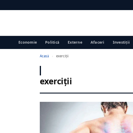
Economie
Politică
Externe
Afaceri
Investiții
Acasă
›
exerciţii
exerciţii