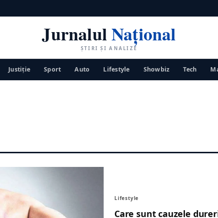
Jurnalul
Național
ȘTIRI ȘI ANALIZE
Justiţie
Sport
Auto
Lifestyle
Showbiz
Tech
Ma
Lifestyle
Care sunt cauzele dureril