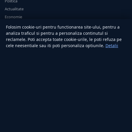
Politică
Actualitate
Economie
Sănătate
Folosim cookie-uri pentru functionarea site-ului, pentru a
Utile
analiza traficul si pentru a personaliza continutul si
reclamele. Poti accepta toate cookie-urile, le poti refuza pe
cele neesentiale sau iti poti personaliza optiunile.
Detalii
RUBRICI
Lifestyle
Publicitate
Investiții
Tech
Sport
Casă și Grădină
PUBLICAȚIA
Despre noi
Redacția