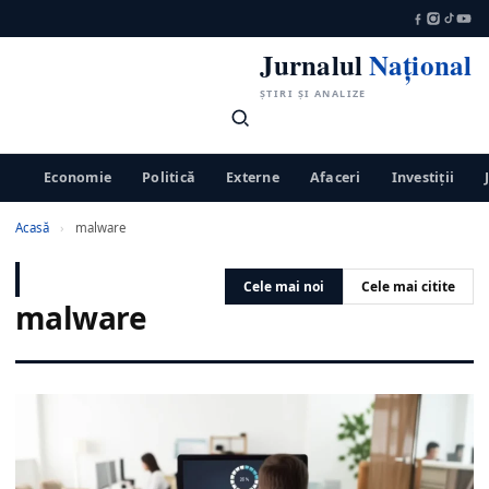
Jurnalul
Național
ȘTIRI ȘI ANALIZE
Economie
Politică
Externe
Afaceri
Investiții
Acasă
›
malware
Cele mai noi
Cele mai citite
malware