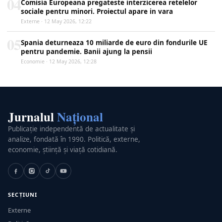
04
Comisia Europeana pregateste interzicerea retelelor
sociale pentru minori. Proiectul apare in vara
Externe · 12 May 2026, 12:22
05
Spania deturneaza 10 miliarde de euro din fondurile UE
pentru pandemie. Banii ajung la pensii
Economie · 12 May 2026, 12:28
Jurnalul
Național
Publicație independentă de actualitate și
analize, fondată în 1990. Politică, externe,
economie, știință și viață cotidiană.
SECȚIUNI
Externe