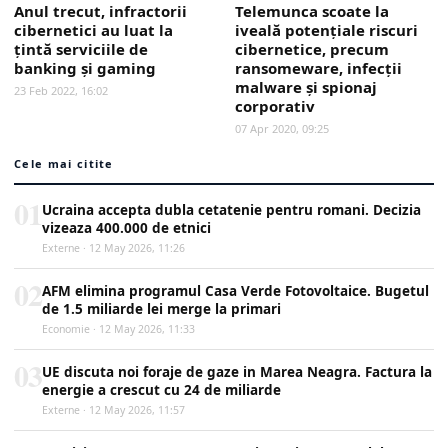
Anul trecut, infractorii
Telemunca scoate la
cibernetici au luat la
iveală potenţiale riscuri
țintă serviciile de
cibernetice, precum
banking și gaming
ransomeware, infecţii
malware şi spionaj
23 Feb 2022, 16:02
corporativ
07 Apr 2020, 09:25
Cele mai citite
01
Ucraina accepta dubla cetatenie pentru romani. Decizia
vizeaza 400.000 de etnici
Externe · 12 May 2026, 11:26
02
AFM elimina programul Casa Verde Fotovoltaice. Bugetul
de 1.5 miliarde lei merge la primari
Economie · 12 May 2026, 11:33
03
UE discuta noi foraje de gaze in Marea Neagra. Factura la
energie a crescut cu 24 de miliarde
Externe · 12 May 2026, 11:57