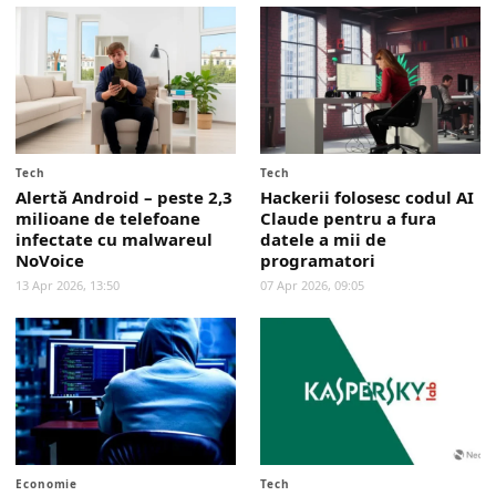
Tech
Tech
Alertă Android – peste 2,3
Hackerii folosesc codul AI
milioane de telefoane
Claude pentru a fura
infectate cu malwareul
datele a mii de
NoVoice
programatori
13 Apr 2026, 13:50
07 Apr 2026, 09:05
Economie
Tech