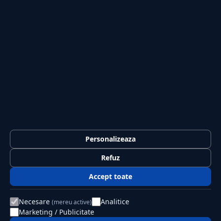
Sport
Casă și Grădină
PUBLICAȚIA
Despre noi
Redacția
Contact
Publicitate
LEGAL
Termeni și condiții
Personalizeaza
Confidențialitate
Refuz
Politica de cookies
Accept toate
GDPR
Necesare
Analitice
(mereu active)
Marketing / Publicitate
© 2026 Jurnalul Național. Toate drepturile rezervate.