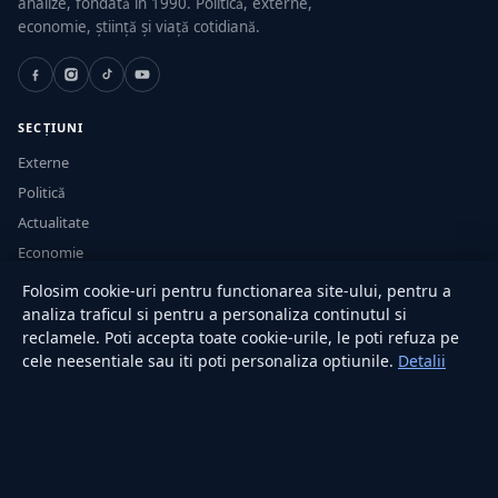
analize, fondată în 1990. Politică, externe,
economie, știință și viață cotidiană.
SECȚIUNI
Externe
Politică
Actualitate
Economie
Sănătate
Folosim cookie-uri pentru functionarea site-ului, pentru a
Utile
analiza traficul si pentru a personaliza continutul si
reclamele. Poti accepta toate cookie-urile, le poti refuza pe
cele neesentiale sau iti poti personaliza optiunile.
Detalii
RUBRICI
Lifestyle
Publicitate
Investiții
Tech