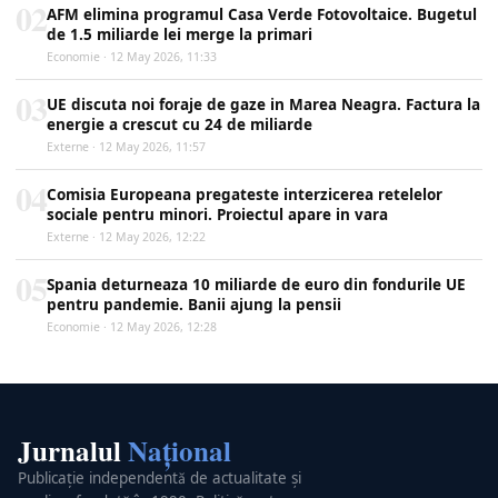
02
AFM elimina programul Casa Verde Fotovoltaice. Bugetul
de 1.5 miliarde lei merge la primari
Economie · 12 May 2026, 11:33
03
UE discuta noi foraje de gaze in Marea Neagra. Factura la
energie a crescut cu 24 de miliarde
Externe · 12 May 2026, 11:57
04
Comisia Europeana pregateste interzicerea retelelor
sociale pentru minori. Proiectul apare in vara
Externe · 12 May 2026, 12:22
05
Spania deturneaza 10 miliarde de euro din fondurile UE
pentru pandemie. Banii ajung la pensii
Economie · 12 May 2026, 12:28
Jurnalul
Național
Publicație independentă de actualitate și