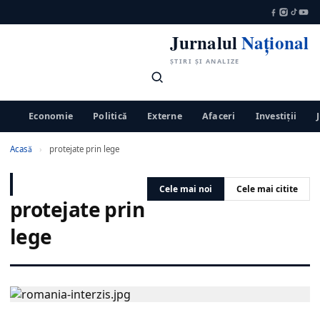
Jurnalul
Național
ȘTIRI ȘI ANALIZE
Economie
Politică
Externe
Afaceri
Investiții
Acasă
›
protejate prin lege
Cele mai noi
Cele mai citite
protejate prin
lege