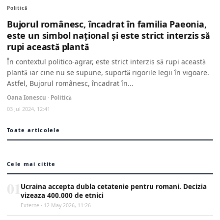
Politică
Bujorul românesc, încadrat în familia Paeonia,
este un simbol național şi este strict interzis să
rupi această plantă
În contextul politico-agrar, este strict interzis să rupi această
plantă iar cine nu se supune, suportă rigorile legii în vigoare.
Astfel, Bujorul românesc, încadrat în...
Oana Ionescu · Politică
03 Jul 2024, 12:41
Toate articolele
Cele mai citite
01
Ucraina accepta dubla cetatenie pentru romani. Decizia
vizeaza 400.000 de etnici
Externe · 12 May 2026, 11:26