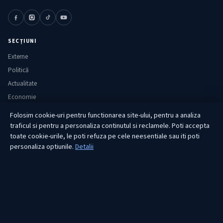
SECȚIUNI
Externe
Politică
Actualitate
Economie
Sănătate
Folosim cookie-uri pentru functionarea site-ului, pentru a analiza
Utile
traficul si pentru a personaliza continutul si reclamele. Poti accepta
toate cookie-urile, le poti refuza pe cele neesentiale sau iti poti
personaliza optiunile.
Detalii
RUBRICI
Lifestyle
Publicitate
Investiții
Tech
Sport