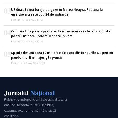
03
UE discuta noi foraje de gaze in Marea Neagra. Factura la
energie a crescut cu 24 de miliarde
Externe · 12 May 2026, 11:57
04
Comisia Europeana pregateste interzicerea retelelor sociale
pentru minori. Proiectul apare in vara
Externe · 12 May 2026, 12:22
05
Spania deturneaza 10 miliarde de euro din fondurile UE pentru
pandemie. Banii ajung la pensii
Economie · 12 May 2026, 12:28
Jurnalul
Național
Publicație independentă de actualitate și
analize, fondată în 1990. Politică,
externe, economie, știință și viață
cotidiană.