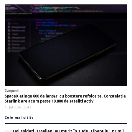
Companii
SpaceX atinge 600 de lansări cu boostere refolosite. Constelația
Starlink are acum peste 10.800 de sateliți activi
15 Jul 2026, 03:43
Cele mai citite
Doi soldați israelieni au murit în sudul Libanului, primii