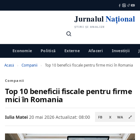
Jurnalul
Național
ȘTIRI ȘI ANALIZE
Economie
Politică
Externe
Afaceri
Investiții
Acasă
›
Companii
›
Top 10 beneficii fiscale pentru firme mici în Romania
Companii
Top 10 beneficii fiscale pentru firme
mici în Romania
Iulia Matei
·
20 mai 2026
·
Actualizat: 08:00
FB
X
WA
🔗