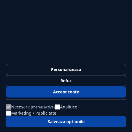
Lifestyle
Publicitate
Investiții
Tech
Sport
Casă și Grădină
PUBLICAȚIA
Despre noi
Personalizeaza
Redacția
Refuz
Contact
Publicitate
Accept toate
LEGAL
Necesare
Analitice
(mereu active)
Marketing / Publicitate
Termeni și condiții
Confidențialitate
Salveaza optiunile
Politica de cookies