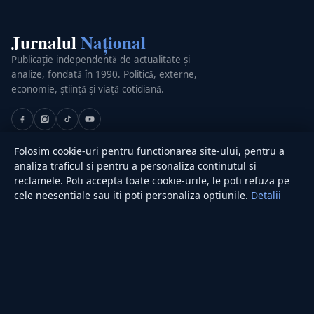
Jurnalul
Național
Publicație independentă de actualitate și
analize, fondată în 1990. Politică, externe,
economie, știință și viață cotidiană.
Folosim cookie-uri pentru functionarea site-ului, pentru a
SECȚIUNI
analiza traficul si pentru a personaliza continutul si
Externe
reclamele. Poti accepta toate cookie-urile, le poti refuza pe
Politică
cele neesentiale sau iti poti personaliza optiunile.
Detalii
Actualitate
Economie
Sănătate
Utile
RUBRICI