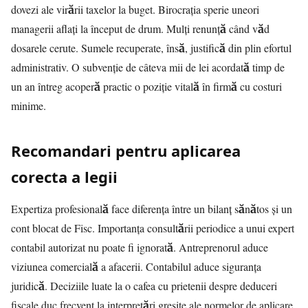
dovezi ale virării taxelor la buget. Birocrația sperie uneori
managerii aflați la început de drum. Mulți renunță când văd
dosarele cerute. Sumele recuperate, însă, justifică din plin efortul
administrativ. O subvenție de câteva mii de lei acordată timp de
un an întreg acoperă practic o poziție vitală în firmă cu costuri
minime.
Recomandari pentru aplicarea
corecta a legii
Expertiza profesională face diferența între un bilanț sănătos și un
cont blocat de Fisc. Importanța consultării periodice a unui expert
contabil autorizat nu poate fi ignorată. Antreprenorul aduce
viziunea comercială a afacerii. Contabilul aduce siguranța
juridică. Deciziile luate la o cafea cu prietenii despre deduceri
fiscale duc frecvent la interpretări greșite ale normelor de aplicare.