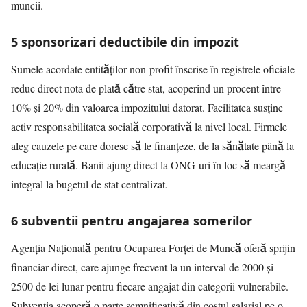
muncii.
5 sponsorizari deductibile din impozit
Sumele acordate entităților non-profit înscrise în registrele oficiale
reduc direct nota de plată către stat, acoperind un procent între
10% și 20% din valoarea impozitului datorat. Facilitatea susține
activ responsabilitatea socială corporativă la nivel local. Firmele
aleg cauzele pe care doresc să le finanțeze, de la sănătate până la
educație rurală. Banii ajung direct la ONG-uri în loc să meargă
integral la bugetul de stat centralizat.
6 subventii pentru angajarea somerilor
Agenția Națională pentru Ocuparea Forței de Muncă oferă sprijin
financiar direct, care ajunge frecvent la un interval de 2000 și
2500 de lei lunar pentru fiecare angajat din categorii vulnerabile.
Subvenția acoperă o parte semnificativă din costul salarial pe o