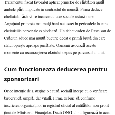
Tratamentul fiscal favorabil aplicat primelor de sărbători ajută
ambele părți implicate în contractul de muncă. Firma deduce
cheltuiala fără să se încarce cu taxe sociale usturătoare.
Angajatul primește mai mulți bani net exact în perioadele în care
cheltuielile personale explodează. Un tichet cadou de Paște sau de
Crăciun aduce mai multă bucurie decât o primă brută din care
statul oprește aproape jumătate. Oamenii asociază aceste
momente cu recunoașterea efortului depus pe parcursul anului.
Cum functioneaza deducerea pentru
sponsorizari
Orice intenție de a susține o cauză socială începe cu o verificare
birocratică simplă, dar vitală. Firma trebuie să confirme
înscrierea organizațiilor în registrul oficial al entităților non-profit
ținut de Ministerul Finanțelor. Dacă ONG-ul nu figurează în acea