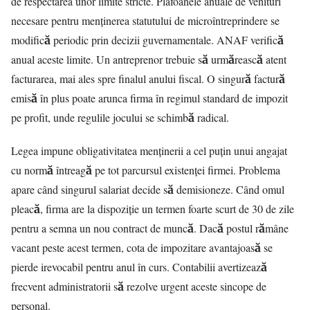
de respectarea unor limite stricte. Plafoanele anuale de venituri
necesare pentru menținerea statutului de microîntreprindere se
modifică periodic prin decizii guvernamentale. ANAF verifică
anual aceste limite. Un antreprenor trebuie să urmărească atent
facturarea, mai ales spre finalul anului fiscal. O singură factură
emisă în plus poate arunca firma în regimul standard de impozit
pe profit, unde regulile jocului se schimbă radical.
Legea impune obligativitatea menținerii a cel puțin unui angajat
cu normă întreagă pe tot parcursul existenței firmei. Problema
apare când singurul salariat decide să demisioneze. Când omul
pleacă, firma are la dispoziție un termen foarte scurt de 30 de zile
pentru a semna un nou contract de muncă. Dacă postul rămâne
vacant peste acest termen, cota de impozitare avantajoasă se
pierde irevocabil pentru anul în curs. Contabilii avertizează
frecvent administratorii să rezolve urgent aceste sincope de
personal.