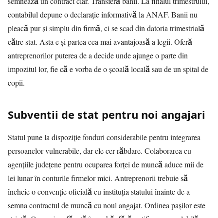
semnează un contract clar. Transferă banii. La finalul trimestrului,
contabilul depune o declarație informativă la ANAF. Banii nu
pleacă pur și simplu din firmă, ci se scad din datoria trimestrială
către stat. Asta e și partea cea mai avantajoasă a legii. Oferă
antreprenorilor puterea de a decide unde ajunge o parte din
impozitul lor, fie că e vorba de o școală locală sau de un spital de
copii.
Subventii de stat pentru noi angajari
Statul pune la dispoziție fonduri considerabile pentru integrarea
persoanelor vulnerabile, dar ele cer răbdare. Colaborarea cu
agențiile județene pentru ocuparea forței de muncă aduce mii de
lei lunar în conturile firmelor mici. Antreprenorii trebuie să
încheie o convenție oficială cu instituția statului înainte de a
semna contractul de muncă cu noul angajat. Ordinea pașilor este