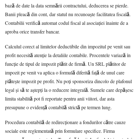
bază de date la data semnării contractului, deducerea se pierde.
Banii pleacă din cont, dar statul nu recunoaște facilitatea fiscală.
Contabilii verifică automat codul fiscal al asociației înainte de a
aproba orice transfer bancar.
Calculul corect al limitelor deductibile din impozitul pe venit sau
profit necesită atenție la detaliile contabile. Procentele variază în
funcție de tipul de impozit plătit de firmă. Un SRL plătitor de
impozit pe venit va aplica o formulă diferită față de unul care
plătește impozit pe profit. Nu poți sponsoriza dincolo de plafonul
legal și să te aștepți la o reducere integrală. Sumele care depășesc
limita stabilită pot fi reportate pentru anii viitori, dar asta
presupune o evidență contabilă strictă pe termen lung.
Procedura contabilă de redirecționare a fondurilor către cauze
sociale este reglementată prin formulare specifice. Firma