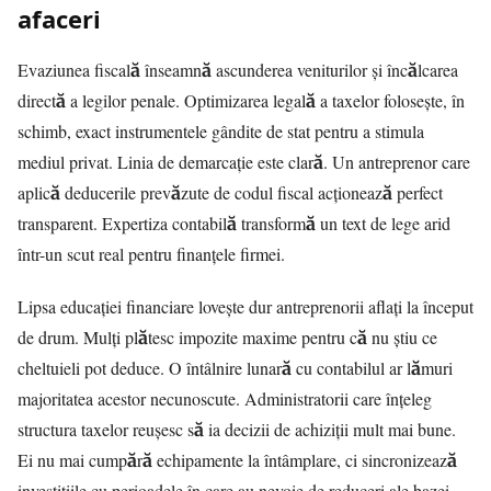
afaceri
Evaziunea fiscală înseamnă ascunderea veniturilor și încălcarea
directă a legilor penale. Optimizarea legală a taxelor folosește, în
schimb, exact instrumentele gândite de stat pentru a stimula
mediul privat. Linia de demarcație este clară. Un antreprenor care
aplică deducerile prevăzute de codul fiscal acționează perfect
transparent. Expertiza contabilă transformă un text de lege arid
într-un scut real pentru finanțele firmei.
Lipsa educației financiare lovește dur antreprenorii aflați la început
de drum. Mulți plătesc impozite maxime pentru că nu știu ce
cheltuieli pot deduce. O întâlnire lunară cu contabilul ar lămuri
majoritatea acestor necunoscute. Administratorii care înțeleg
structura taxelor reușesc să ia decizii de achiziții mult mai bune.
Ei nu mai cumpără echipamente la întâmplare, ci sincronizează
investițiile cu perioadele în care au nevoie de reduceri ale bazei