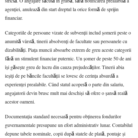
strictă. O angajare făcută în grabă, fără notificarea prealabilă a
agenției, anulează din start dreptul la orice formă de sprijin
financiar.
Categoriile de persoane vizate de subvenții includ șomerii peste o
anumită vârstă, tinerii absolvenți de facultate sau persoanele cu
dizabilități. Piața muncii absoarbe extrem de greu aceste categorii
fără un stimulent financiar puternic. Un șomer de peste 50 de ani
își găsește greu de lucru din cauza prejudecăților. Tinerii abia
ieșiți de pe băncile facultății se lovesc de cerința absurdă a
experienței prealabile. Când statul acoperă o parte din salariu,
angajatorii devin brusc mult mai deschiși să ofere o șansă reală
acestor oameni.
Documentația standard necesară pentru obținerea fondurilor
guvernamentale presupune un efort administrativ lunar. Contabilul
depune tabele nominale, copii după statele de plată, pontaje și