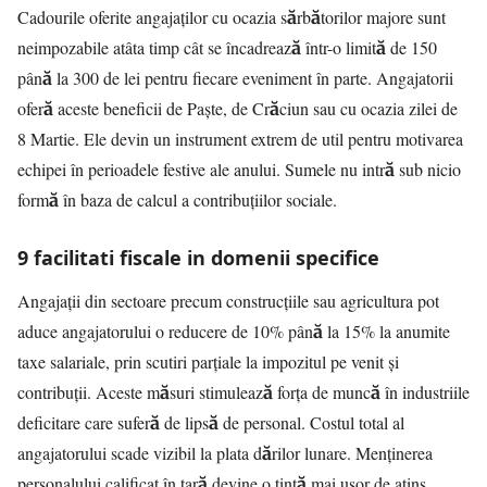
Cadourile oferite angajaților cu ocazia sărbătorilor majore sunt
neimpozabile atâta timp cât se încadrează într-o limită de 150
până la 300 de lei pentru fiecare eveniment în parte. Angajatorii
oferă aceste beneficii de Paște, de Crăciun sau cu ocazia zilei de
8 Martie. Ele devin un instrument extrem de util pentru motivarea
echipei în perioadele festive ale anului. Sumele nu intră sub nicio
formă în baza de calcul a contribuțiilor sociale.
9 facilitati fiscale in domenii specifice
Angajații din sectoare precum construcțiile sau agricultura pot
aduce angajatorului o reducere de 10% până la 15% la anumite
taxe salariale, prin scutiri parțiale la impozitul pe venit și
contribuții. Aceste măsuri stimulează forța de muncă în industriile
deficitare care suferă de lipsă de personal. Costul total al
angajatorului scade vizibil la plata dărilor lunare. Menținerea
personalului calificat în țară devine o țintă mai ușor de atins.