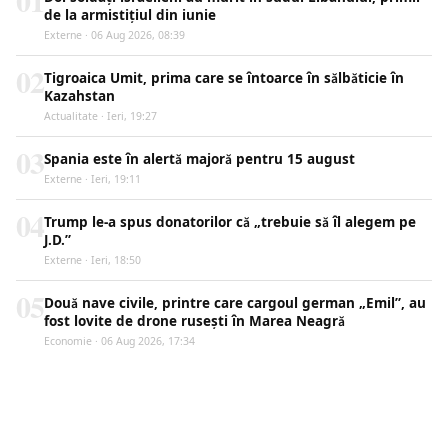
01
de la armistițiul din iunie
Externe · 06 Aug 2026, 08:39
02
Tigroaica Umit, prima care se întoarce în sălbăticie în
Kazahstan
Actualitate · Ieri, 19:27
03
Spania este în alertă majoră pentru 15 august
Externe · Ieri, 19:11
04
Trump le-a spus donatorilor că „trebuie să îl alegem pe
J.D.”
Externe · Ieri, 18:50
05
Două nave civile, printre care cargoul german „Emil”, au
fost lovite de drone rusești în Marea Neagră
Economie · 06 Aug 2026, 17:34