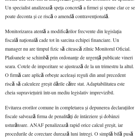
Un specialist analizează speța concretă a firmei și spune clar ce se
poate deconta și ce riscă o amendă contravențională.
Monitorizarea atentă a modificărilor frecvente din legislația
fiscală națională cade tot în sarcina echipei financiare. Un
manager nu are timpul fizic să citească zilnic Monitorul Oficial.
Plafoanele se schimbă prin ordonanțe de urgență publicate vineri
seara. Cotele de impozitare se ajustează de la un trimestru la altul.
O firmă care aplică orbește aceleași reguli din anul precedent
riscă să calculeze greșit dările către stat. Adaptabilitatea este
cheia supraviețuirii într-un mediu legislativ imprevizibil.
Evitarea erorilor comune în completarea și depunerea declarațiilor
fiscale salvează firma de penalități de întârziere și dobânzi
usturătoare. ANAF penalizează rapid orice calcul greșit, iar
procedurile de corectare durează luni întregi. O simplă bifă pusă