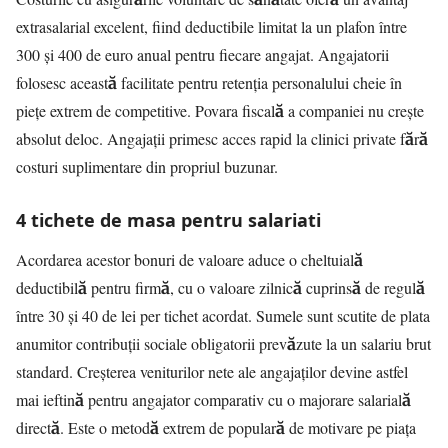
extrasalarial excelent, fiind deductibile limitat la un plafon între
300 și 400 de euro anual pentru fiecare angajat. Angajatorii
folosesc această facilitate pentru retenția personalului cheie în
piețe extrem de competitive. Povara fiscală a companiei nu crește
absolut deloc. Angajații primesc acces rapid la clinici private fără
costuri suplimentare din propriul buzunar.
4 tichete de masa pentru salariati
Acordarea acestor bonuri de valoare aduce o cheltuială
deductibilă pentru firmă, cu o valoare zilnică cuprinsă de regulă
între 30 și 40 de lei per tichet acordat. Sumele sunt scutite de plata
anumitor contribuții sociale obligatorii prevăzute la un salariu brut
standard. Creșterea veniturilor nete ale angajaților devine astfel
mai ieftină pentru angajator comparativ cu o majorare salarială
directă. Este o metodă extrem de populară de motivare pe piața