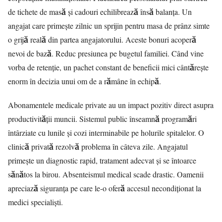
de tichete de masă și cadouri echilibrează însă balanța. Un
angajat care primește zilnic un sprijin pentru masa de prânz simte
o grijă reală din partea angajatorului. Aceste bonuri acoperă
nevoi de bază. Reduc presiunea pe bugetul familiei. Când vine
vorba de retenție, un pachet constant de beneficii mici cântărește
enorm în decizia unui om de a rămâne în echipă.
Abonamentele medicale private au un impact pozitiv direct asupra
productivității muncii. Sistemul public înseamnă programări
întârziate cu lunile și cozi interminabile pe holurile spitalelor. O
clinică privată rezolvă problema în câteva zile. Angajatul
primește un diagnostic rapid, tratament adecvat și se întoarce
sănătos la birou. Absenteismul medical scade drastic. Oamenii
apreciază siguranța pe care le-o oferă accesul necondiționat la
medici specialiști.