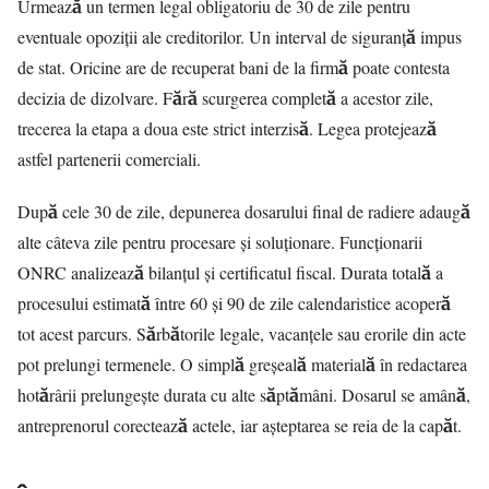
Urmează un termen legal obligatoriu de 30 de zile pentru
eventuale opoziții ale creditorilor. Un interval de siguranță impus
de stat. Oricine are de recuperat bani de la firmă poate contesta
decizia de dizolvare. Fără scurgerea completă a acestor zile,
trecerea la etapa a doua este strict interzisă. Legea protejează
astfel partenerii comerciali.
După cele 30 de zile, depunerea dosarului final de radiere adaugă
alte câteva zile pentru procesare și soluționare. Funcționarii
ONRC analizează bilanțul și certificatul fiscal. Durata totală a
procesului estimată între 60 și 90 de zile calendaristice acoperă
tot acest parcurs. Sărbătorile legale, vacanțele sau erorile din acte
pot prelungi termenele. O simplă greșeală materială în redactarea
hotărârii prelungește durata cu alte săptămâni. Dosarul se amână,
antreprenorul corectează actele, iar așteptarea se reia de la capăt.