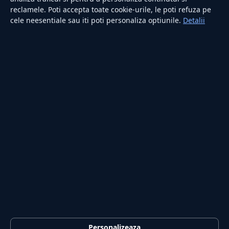
reclamele. Poti accepta toate cookie-urile, le poti refuza pe
cele neesentiale sau iti poti personaliza optiunile.
Detalii
RUBRICI
Lifestyle
Publicitate
Investiții
Tech
Sport
Casă și Grădină
PUBLICAȚIA
Despre noi
Redacția
Contact
Publicitate
LEGAL
Termeni și condiții
Personalizeaza