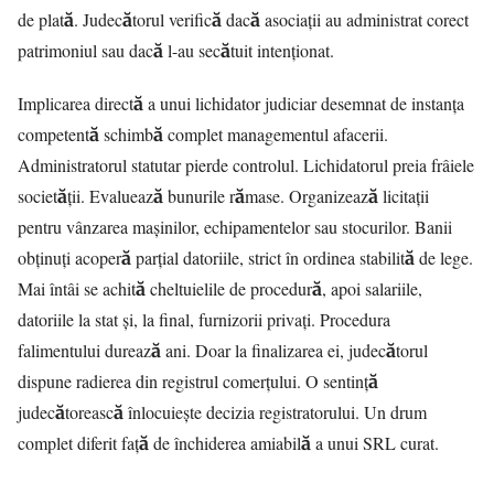
de plată. Judecătorul verifică dacă asociații au administrat corect
patrimoniul sau dacă l-au secătuit intenționat.
Implicarea directă a unui lichidator judiciar desemnat de instanța
competentă schimbă complet managementul afacerii.
Administratorul statutar pierde controlul. Lichidatorul preia frâiele
societății. Evaluează bunurile rămase. Organizează licitații
pentru vânzarea mașinilor, echipamentelor sau stocurilor. Banii
obținuți acoperă parțial datoriile, strict în ordinea stabilită de lege.
Mai întâi se achită cheltuielile de procedură, apoi salariile,
datoriile la stat și, la final, furnizorii privați. Procedura
falimentului durează ani. Doar la finalizarea ei, judecătorul
dispune radierea din registrul comerțului. O sentință
judecătorească înlocuiește decizia registratorului. Un drum
complet diferit față de închiderea amiabilă a unui SRL curat.