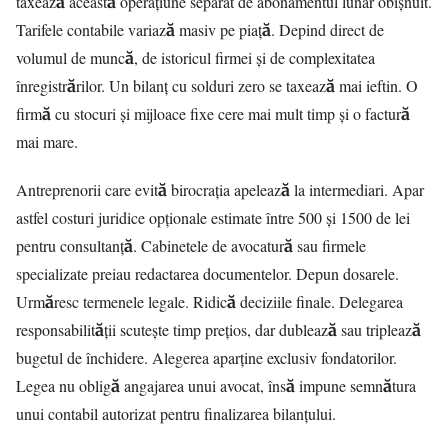
taxează această operațiune separat de abonamentul lunar obișnuit.
Tarifele contabile variază masiv pe piață. Depind direct de
volumul de muncă, de istoricul firmei și de complexitatea
înregistrărilor. Un bilanț cu solduri zero se taxează mai ieftin. O
firmă cu stocuri și mijloace fixe cere mai mult timp și o factură
mai mare.
Antreprenorii care evită birocrația apelează la intermediari. Apar
astfel costuri juridice opționale estimate între 500 și 1500 de lei
pentru consultanță. Cabinetele de avocatură sau firmele
specializate preiau redactarea documentelor. Depun dosarele.
Urmăresc termenele legale. Ridică deciziile finale. Delegarea
responsabilității scutește timp prețios, dar dublează sau triplează
bugetul de închidere. Alegerea aparține exclusiv fondatorilor.
Legea nu obligă angajarea unui avocat, însă impune semnătura
unui contabil autorizat pentru finalizarea bilanțului.