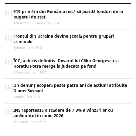
01
919 primării din România riscă să piardă fonduri de la
bugetul de stat
Actualitate · 05 Aug 2026, 19:41
02
Frontul din Ucraina devine școală pentru grupări
criminale
Externe · Ieri, 16:37
03
ÎCCJ a decis definitiv. Dosarul lui Călin Georgescu și
Horațiu Potra merge la judecata pe fond
Actualitate · Ieri, 14:21
04
Un denunț acoperă peste patru ani de acțiuni atribuite
Dianei Șoșoacă
Politică · Ieri, 13:31
05
INS raportează o scădere de 7,3% a vânzărilor cu
amănuntul în iunie 2026
Economie · Ieri, 13:14