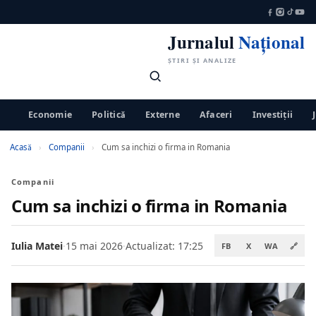
Jurnalul
Național
ȘTIRI ȘI ANALIZE
Economie
Politică
Externe
Afaceri
Investiții
Acasă
›
Companii
›
Cum sa inchizi o firma in Romania
Companii
Cum sa inchizi o firma in Romania
Iulia Matei
·
15 mai 2026
·
Actualizat: 17:25
FB
X
WA
🔗