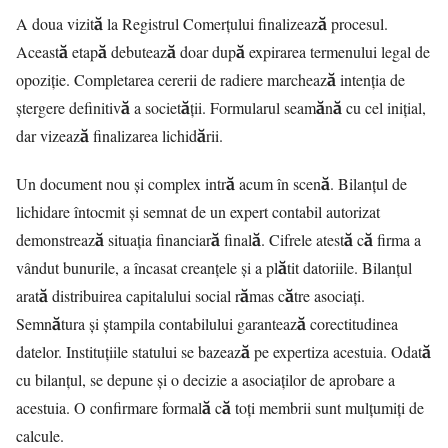
A doua vizită la Registrul Comerțului finalizează procesul.
Această etapă debutează doar după expirarea termenului legal de
opoziție. Completarea cererii de radiere marchează intenția de
ștergere definitivă a societății. Formularul seamănă cu cel inițial,
dar vizează finalizarea lichidării.
Un document nou și complex intră acum în scenă. Bilanțul de
lichidare întocmit și semnat de un expert contabil autorizat
demonstrează situația financiară finală. Cifrele atestă că firma a
vândut bunurile, a încasat creanțele și a plătit datoriile. Bilanțul
arată distribuirea capitalului social rămas către asociați.
Semnătura și ștampila contabilului garantează corectitudinea
datelor. Instituțiile statului se bazează pe expertiza acestuia. Odată
cu bilanțul, se depune și o decizie a asociaților de aprobare a
acestuia. O confirmare formală că toți membrii sunt mulțumiți de
calcule.