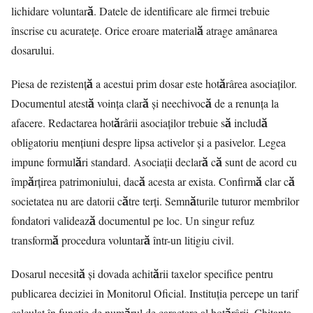
lichidare voluntară. Datele de identificare ale firmei trebuie
înscrise cu acuratețe. Orice eroare materială atrage amânarea
dosarului.
Piesa de rezistență a acestui prim dosar este hotărârea asociaților.
Documentul atestă voința clară și neechivocă de a renunța la
afacere. Redactarea hotărârii asociaților trebuie să includă
obligatoriu mențiuni despre lipsa activelor și a pasivelor. Legea
impune formulări standard. Asociații declară că sunt de acord cu
împărțirea patrimoniului, dacă acesta ar exista. Confirmă clar că
societatea nu are datorii către terți. Semnăturile tuturor membrilor
fondatori validează documentul pe loc. Un singur refuz
transformă procedura voluntară într-un litigiu civil.
Dosarul necesită și dovada achitării taxelor specifice pentru
publicarea deciziei în Monitorul Oficial. Instituția percepe un tarif
calculat în funcție de numărul de caractere al hotărârii. Chitanța