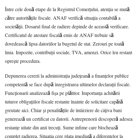
Între cele două etape de la Registrul Comerțului, atenția se mută
către autoritățile fiscale. ANAF verifică situația contabilă a
societății. Dosarul final de radiere depinde de această verificare.
Certificatul de atestare fiscală emis de ANAF trebuie să
dovedească lipsa datoriilor la bugetul de stat. Zerouri pe toată
linia. Impozite, contribuții sociale, TVA, amenzi. Orice leu restant
oprește procedura.
Depunerea cererii la administrația județeană a finanțelor publice
competentă se face după înregistrarea ultimelor declarații fiscale.
Funcționarii analizează fișa pe plătitor. Importanța achitării
tuturor obligațiilor fiscale restante înainte de solicitare capătă
greutate aici. Chiar și penalitățile de întârziere de câțiva bani
generează un certificat cu datorii. Antreprenorii descoperă adesea
restanțe uitate din anii trecuți. Sume infime care blochează
complet radierea. Situația cere plata imediată a diferențelor la