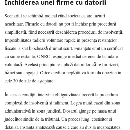
Închiderea unei firme cu datorii
Scenariul se schimbă radical când societatea are facturi
neachitate. Firmele cu datorii nu pot fi închise prin procedură
simplificată, fiind necesară deschiderea procedurii de insolvență.
Imposibilitatea radierii voluntare rapide în prezența restanțelor
fiscale la stat blochează drumul scurt. Finanțele emit un certificat
cu sume restante. ONRC respinge imediat cererea de lichidare
voluntară. Același principiu se aplică datoriilor către furnizori,
bănci sau angajați. Orice creditor neplătit va formula opoziție în
cele 30 de zile de așteptare.
În aceste condiții, intervine obligativitatea trecerii la procedura
complexă de insolvență și faliment. Legea mută cazul din zona
administrativă în zona juridică. Dosarul ajunge pe masa unui
judecător sindic de la tribunal. Un proces lung, costisitor și
detaliat. Instanța analizează cauzele care au dus la incapacitatea