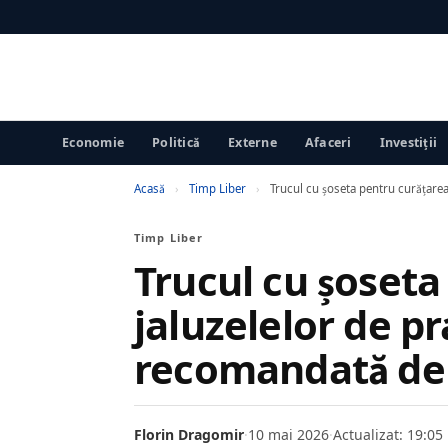
Economie
Politică
Externe
Afaceri
Investiții
Acasă
›
Timp Liber
›
Trucul cu șoseta pentru curățare
Timp Liber
Trucul cu șoseta
jaluzelelor de p
recomandată de 
Florin Dragomir
·
10 mai 2026
·
Actualizat: 19:05