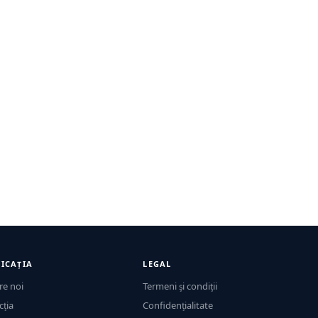
ICAȚIA
LEGAL
re noi
Termeni și condiții
cția
Confidențialitate