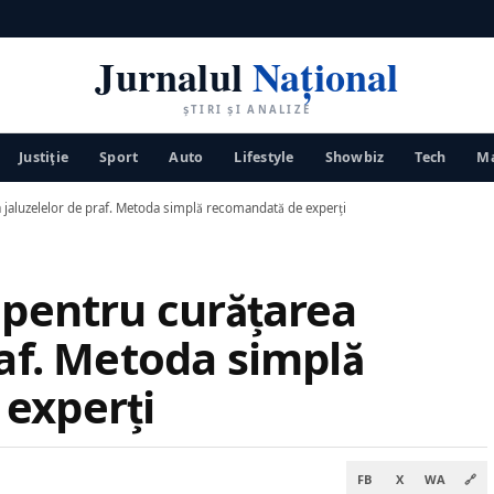
Jurnalul
Național
ȘTIRI ȘI ANALIZE
Justiţie
Sport
Auto
Lifestyle
Showbiz
Tech
Ma
a jaluzelelor de praf. Metoda simplă recomandată de experți
 pentru curățarea
raf. Metoda simplă
experți
FB
X
WA
🔗