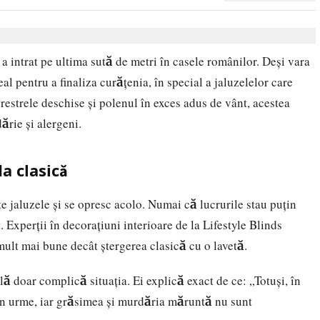
a intrat pe ultima sută de metri în casele românilor. Deși vara
l pentru a finaliza curățenia, în special a jaluzelelor care
restrele deschise și polenul în exces adus de vânt, acestea
rie și alergeni.
a clasică
e jaluzele și se opresc acolo. Numai că lucrurile stau puțin
it. Experții în decorațiuni interioare de la Lifestyle Blinds
mult mai bune decât ștergerea clasică cu o lavetă.
lă doar complică situația. Ei explică exact de ce: „Totuși, în
mân urme, iar grăsimea și murdăria măruntă nu sunt