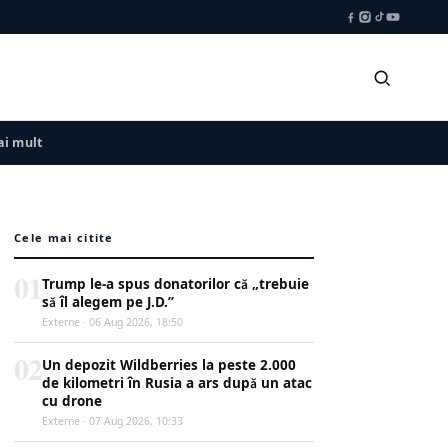
i mult
Cele mai citite
01
Trump le-a spus donatorilor că „trebuie
să îl alegem pe J.D.”
Externe · 06 Aug 2026, 18:50
02
Un depozit Wildberries la peste 2.000
de kilometri în Rusia a ars după un atac
cu drone
Externe · 07 Aug 2026, 10:33