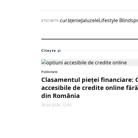
curăţenie
Jaluzele
Lifestyle Blinds
p
ETICHETE:
Citește și
Publicitate
Clasamentul pieței financiare: 
accesibile de credite online fără
din România
28 Jul 2026, 12:05