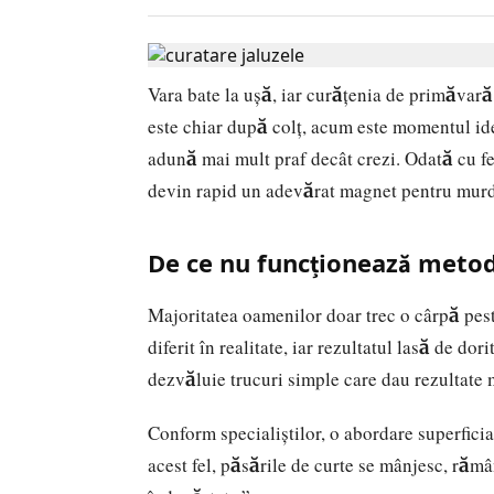
Vara bate la ușă, iar curățenia de primăvară 
este chiar după colț, acum este momentul idea
adună mai mult praf decât crezi. Odată cu fe
devin rapid un adevărat magnet pentru murdă
De ce nu funcționează metod
Majoritatea oamenilor doar trec o cârpă pest
diferit în realitate, iar rezultatul lasă de dor
dezvăluie trucuri simple care dau rezultate 
Conform specialiștilor, o abordare superficia
acest fel, păsările de curte se mânjesc, ră