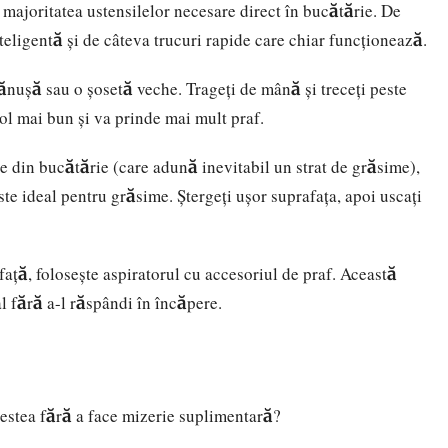
a majoritatea ustensilelor necesare direct în bucătărie. De
teligentă și de câteva trucuri rapide care chiar funcționează.
mănușă sau o șosetă veche. Trageți de mână și treceți peste
rol mai bun și va prinde mai mult praf.
ele din bucătărie (care adună inevitabil un strat de grăsime),
te ideal pentru grăsime. Ștergeți ușor suprafața, apoi uscați
ață, folosește aspiratorul cu accesoriul de praf. Această
l fără a-l răspândi în încăpere.
cestea fără a face mizerie suplimentară?