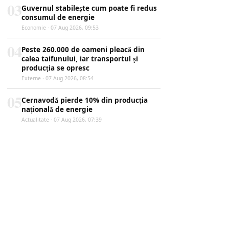
03
Guvernul stabilește cum poate fi redus
consumul de energie
Economie · 07 Aug 2026, 09:53
04
Peste 260.000 de oameni pleacă din
calea taifunului, iar transportul și
producția se opresc
Externe · 07 Aug 2026, 08:54
05
Cernavodă pierde 10% din producția
națională de energie
Actualitate · 07 Aug 2026, 07:39