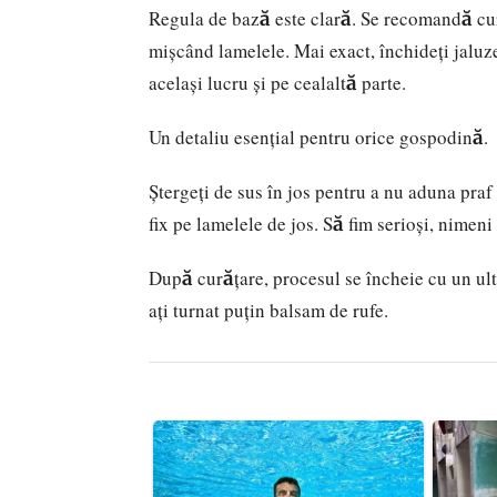
Regula de bază este clară. Se recomandă cură
mișcând lamelele. Mai exact, închideți jaluzele
același lucru și pe cealaltă parte.
Un detaliu esențial pentru orice gospodină.
Ștergeți de sus în jos pentru a nu aduna praf
fix pe lamelele de jos. Să fim serioși, nimen
După curățare, procesul se încheie cu un ult
ați turnat puțin balsam de rufe.