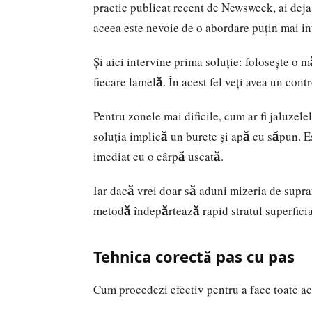
practic publicat recent de
Newsweek
, ai dej
aceea este nevoie de o abordare puțin mai in
Și aici intervine prima soluție: folosește o 
fiecare lamelă. În acest fel veți avea un cont
Pentru zonele mai dificile, cum ar fi jaluzel
soluția implică un burete și apă cu săpun. Es
imediat cu o cârpă uscată.
Iar dacă vrei doar să aduni mizeria de supraf
metodă îndepărtează rapid stratul superficia
Tehnica corectă pas cu pas
Cum procedezi efectiv pentru a face toate a