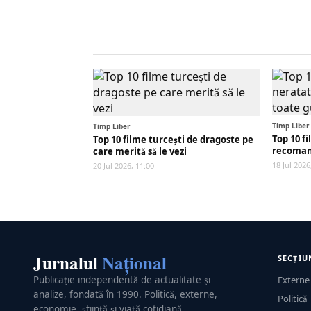
Timp Liber
Timp Liber
Top 10 f
Top 10 filme turcești de dragoste pe
recomand
care merită să le vezi
18 Jul 2026
20 Jul 2026, 11:00
Jurnalul
Național
SECȚIU
Publicație independentă de actualitate și
Externe
analize, fondată în 1990. Politică, externe,
Politică
economie, știință și viață cotidiană.