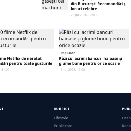
din București Recomandări și
locuri celebre
23 Jul 2026, 08:00
Timp Liber
ilme Netflix de neratat
Râzi cu lacrimi bancuri haioase și
ări pentru toate gusturile
glume bune pentru orice ocazie
, 11:00
13 Jul 2026, 17:00
NI
RUBRICI
PUBL
Lifestyle
Desp
Publicitate
Reda