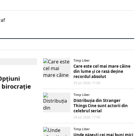
raf
Timp Liber
Care este cel mai mare câine
din lume și ce rasă deține
recordul absolut
Opțiuni
25 Jul 2026, 11:00
 birocrație
Timp Liber
Distribuția din Stranger
Things Cine sunt actorii din
celebrul serial
24 Jul 2026, 17:00
Timp Liber
Unde găsești cei mai buni mici