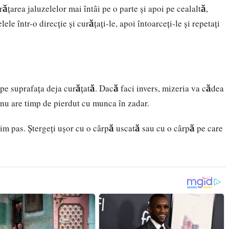
țarea jaluzelelor mai întâi pe o parte și apoi pe cealaltă,
le într-o direcție și curățați-le, apoi întoarceți-le și repetați
 pe suprafața deja curățată. Dacă faci invers, mizeria va cădea
i nu are timp de pierdut cu munca în zadar.
im pas. Ștergeți ușor cu o cârpă uscată sau cu o cârpă pe care