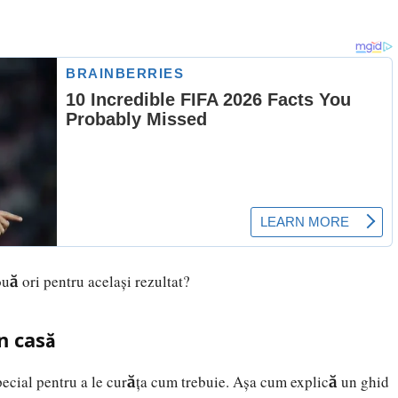
ă ori pentru același rezultat?
in casă
pecial pentru a le curăța cum trebuie. Așa cum explică un ghid