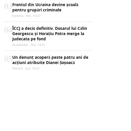
03
Frontul din Ucraina devine școală
pentru grupări criminale
Externe · Ieri, 16:37
04
ÎCCJ a decis definitiv. Dosarul lui Călin
Georgescu și Horațiu Potra merge la
judecata pe fond
Actualitate · Ieri, 14:21
05
Un denunț acoperă peste patru ani de
acțiuni atribuite Dianei Șoșoacă
Politică · Ieri, 13:31