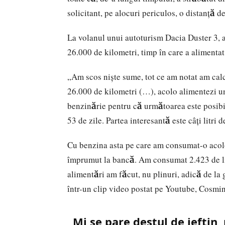
solicitant, pe alocuri periculos, o distanţă 
La volanul unui autoturism Dacia Duster 3, 
26.000 de kilometri, timp în care a alimentat
„Am scos nişte sume, tot ce am notat am calc
26.000 de kilometri (…), acolo alimentezi un
benzinărie pentru că următoarea este posibil
53 de zile. Partea interesantă este câţi litr
Cu benzina asta pe care am consumat-o acolo
împrumut la bancă. Am consumat 2.423 de li
alimentări am făcut, nu plinuri, adică de la g
într-un clip video postat pe Youtube, Cosmi
„Mi se pare destul de ieftin,