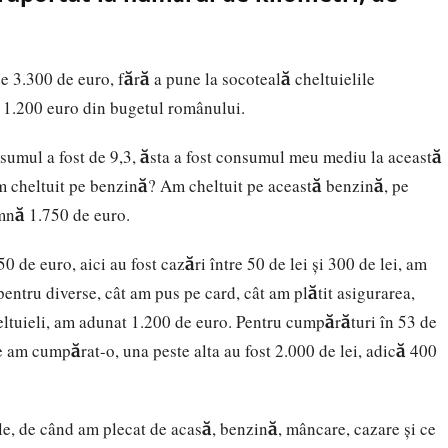
de 3.300 de euro, fără a pune la socoteală cheltuielile
 1.200 euro din bugetul românului.
onsumul a fost de 9,3, ăsta a fost consumul meu mediu la această
am cheltuit pe benzină? Am cheltuit pe această benzină, pe
amnă 1.750 de euro.
0 de euro, aici au fost cazări între 50 de lei şi 300 de lei, am
pentru diverse, cât am pus pe card, cât am plătit asigurarea,
heltuieli, am adunat 1.200 de euro. Pentru cumpărături în 53 de
re am cumpărat-o, una peste alta au fost 2.000 de lei, adică 400
zile, de când am plecat de acasă, benzină, mâncare, cazare şi ce