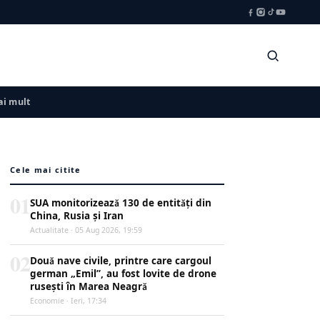
i mult
Cele mai citite
01
SUA monitorizează 130 de entități din
China, Rusia și Iran
Actualitate · 05 Aug 2026, 19:59
02
Două nave civile, printre care cargoul
german „Emil”, au fost lovite de drone
rusești în Marea Neagră
Economie · Ieri, 17:34