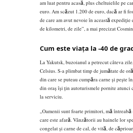
am luat pentru acasă, plus cheltuielile pe ca
euro. Am scăzut 1.200 de euro, dacă ar fi fo
de care am avut nevoie în această expediţie d
de kilometri, de zile”, a mai precizat Cosmi
Cum este viața la -40 de gra
La Yakutsk, buzoianul a petrecut câteva zile,
Celsius. S-a plimbat timp de jumătate de oră p
din care se puteau cumpăra carne şi peşte îng
din oraş îşi ţin autoturismele pornite atunc
la serviciu.
„Oamenii sunt foarte primitori, mă întreabă 
care este afară. Vânzătorii au hainele lor sp
congelat şi carne de cal, de vită, de căprioa