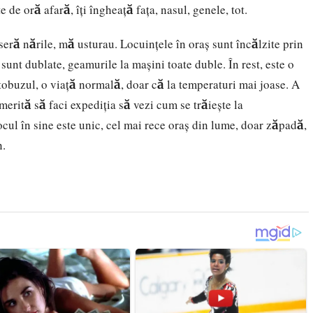
de oră afară, îţi îngheaţă faţa, nasul, genele, tot.
seră nările, mă usturau. Locuinţele în oraş sunt încălzite prin
e sunt dublate, geamurile la maşini toate duble. În rest, este o
tobuzul, o viaţă normală, doar că la temperaturi mai joase. A
merită să faci expediţia să vezi cum se trăieşte la
ocul în sine este unic, cel mai rece oraş din lume, doar zăpadă,
n.