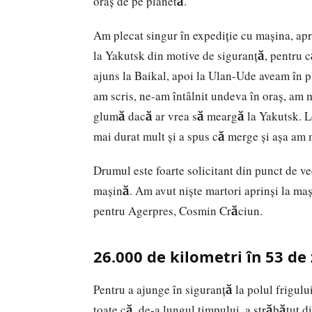
oraş de pe planetă.
Am plecat singur în expediţie cu maşina, ap
la Yakutsk din motive de siguranţă, pentru c
ajuns la Baikal, apoi la Ulan-Ude aveam în p
am scris, ne-am întâlnit undeva în oraş, am m
glumă dacă ar vrea să meargă la Yakutsk. Lo
mai durat mult şi a spus că merge şi aşa am 
Drumul este foarte solicitant din punct de ve
maşină. Am avut nişte martori aprinşi la maşi
pentru Agerpres, Cosmin Crăciun.
26.000 de kilometri în 53 de 
Pentru a ajunge în siguranţă la polul frigulu
toate că, de-a lungul timpului, a străbătut d