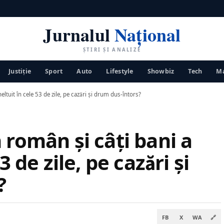
Jurnalul
Național
ȘTIRI ȘI ANALIZE
Justiţie
Sport
Auto
Lifestyle
Showbiz
Tech
Ma
eltuit în cele 53 de zile, pe cazări și drum dus-întors?
 român şi câţi bani a
3 de zile, pe cazări și
?
FB
X
WA
🔗