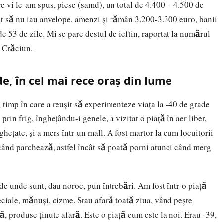
re vi le-am spus, piese (samd), un total de 4.400 – 4.500 de
st să nu iau anvelope, amenzi şi rămân 3.200-3.300 euro, banii
e 53 de zile. Mi se pare destul de ieftin, raportat la numărul
n Crăciun.
de, în cel mai rece oraș din lume
 timp în care a reuşit să experimenteze viaţa la -40 de grade
rin frig, îngheţându-i genele, a vizitat o piaţă în aer liber,
heţate, şi a mers într-un mall. A fost martor la cum locuitorii
i când parchează, astfel încât să poată porni atunci când merg
de unde sunt, dau noroc, pun întrebări. Am fost într-o piaţă
eciale, mănuşi, cizme. Stau afară toată ziua, vând peşte
ră, produse ţinute afară. Este o piaţă cum este la noi. Erau -39,