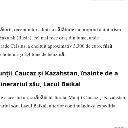
orii, recent întors dintr-o călătorie cu propriul autoturism
Yakutsk (Rusia), cel mai rece oraş din lume, unde
grade Celsius, a cheltuit aproximativ 3.300 de euro, fără
 hoteluri şi 2,4 tone de benzină.
unţii Caucaz şi Kazahstan, înainte de a
inerariul său, Lacul Baikal
ie a acestui an, străbătând Turcia, Munţii Caucaz şi Kazahstan,
rariul său, Lacul Baikal, ulterior continuându-şi expediţia