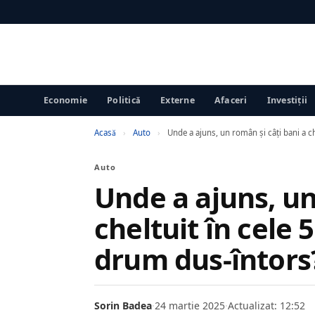
Economie
Politică
Externe
Afaceri
Investiții
Acasă
›
Auto
›
Unde a ajuns, un român şi câţi bani a ch
Auto
Unde a ajuns, un
cheltuit în cele 5
drum dus-întors
Sorin Badea
·
24 martie 2025
·
Actualizat: 12:52