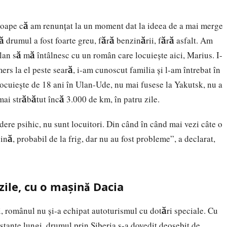
roape că am renunţat la un moment dat la ideea de a mai merge
ă drumul a fost foarte greu, fără benzinării, fără asfalt. Am
lan să mă întâlnesc cu un român care locuieşte aici, Marius. I-
ers la el peste seară, i-am cunoscut familia şi l-am întrebat în
cuieşte de 18 ani în Ulan-Ude, nu mai fusese la Yakutsk, nu a
mai străbătut încă 3.000 de km, în patru zile.
dere psihic, nu sunt locuitori. Din când în când mai vezi câte o
nă, probabil de la frig, dar nu au fost probleme”, a declarat,
zile, cu o mașină Dacia
i, românul nu şi-a echipat autoturismul cu dotări speciale. Cu
istanţe lungi, drumul prin Siberia s-a dovedit deosebit de