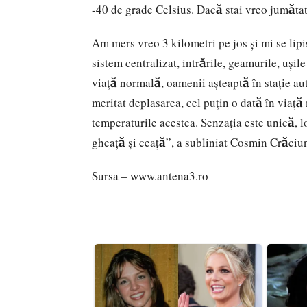
-40 de grade Celsius. Dacă stai vreo jumătate 
Am mers vreo 3 kilometri pe jos şi mi se lipi
sistem centralizat, intrările, geamurile, uşil
viaţă normală, oamenii aşteaptă în staţie au
meritat deplasarea, cel puţin o dată în viaţă 
temperaturile acestea. Senzaţia este unică, l
gheaţă şi ceaţă”, a subliniat Cosmin Crăciu
Sursa – www.antena3.ro