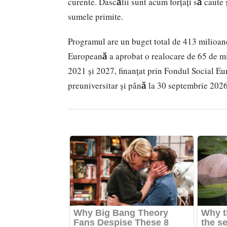
curente. Dascălii sunt acum forțați să caute ș
sumele primite.
Programul are un buget total de 413 milioane
Europeană a aprobat o realocare de 65 de m
2021 și 2027, finanțat prin Fondul Social Eur
preuniversitar și până la 30 septembrie 2026