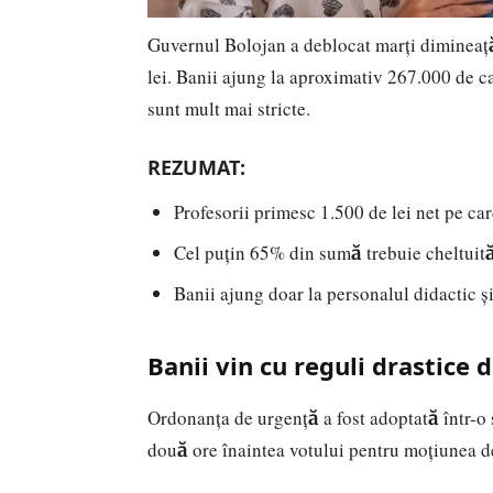
Guvernul Bolojan a deblocat marți dimineață
lei. Banii ajung la aproximativ 267.000 de ca
sunt mult mai stricte.
REZUMAT:
Profesorii primesc 1.500 de lei net pe ca
Cel puțin 65% din sumă trebuie cheltuită
Banii ajung doar la personalul didactic și
Banii vin cu reguli drastice 
Ordonanța de urgență a fost adoptată într-o
două ore înaintea votului pentru moțiunea 