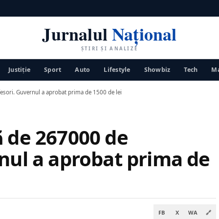
Jurnalul
Național
ȘTIRI ȘI ANALIZE
Justiţie
Sport
Auto
Lifestyle
Showbiz
Tech
Ma
esori. Guvernul a aprobat prima de 1500 de lei
ă de 267000 de
nul a aprobat prima de
FB
X
WA
🔗