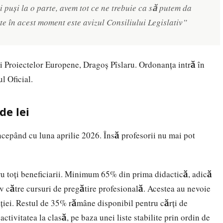
puși la o parte, avem tot ce ne trebuie ca să putem da
ște în acest moment este avizul Consiliului Legislativ”
 și Proiectelor Europene, Dragoș Pîslaru. Ordonanța intră în
l Oficial.
de lei
cepând cu luna aprilie 2026. Însă profesorii nu mai pot
 toți beneficiarii. Minimum 65% din prima didactică, adică
iv către cursuri de pregătire profesională. Acestea au nevoie
ției. Restul de 35% rămâne disponibil pentru cărți de
 activitatea la clasă, pe baza unei liste stabilite prin ordin de