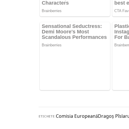
Comisia Europeană
Dragoş Pîslar
ETICHETE: