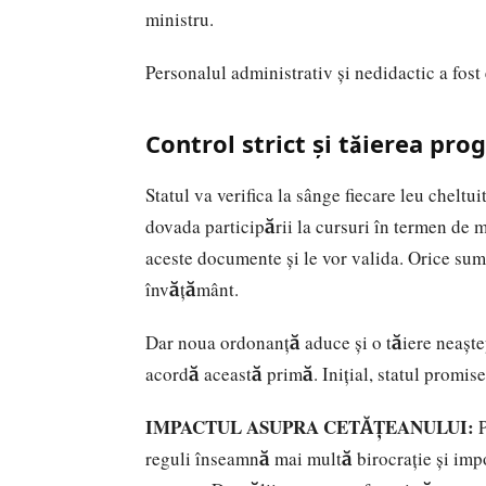
ministru.
Personalul administrativ și nedidactic a fos
Control strict și tăierea pr
Statul va verifica la sânge fiecare leu cheltu
dovada participării la cursuri în termen de m
aceste documente și le vor valida. Orice sumă
învățământ.
Dar noua ordonanță aduce și o tăiere neaștep
acordă această primă. Inițial, statul promise
IMPACTUL ASUPRA CETĂȚEANULUI:
P
reguli înseamnă mai multă birocrație și impos