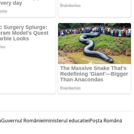
u
Guvernul României
ministerul educatiei
Poşta Română