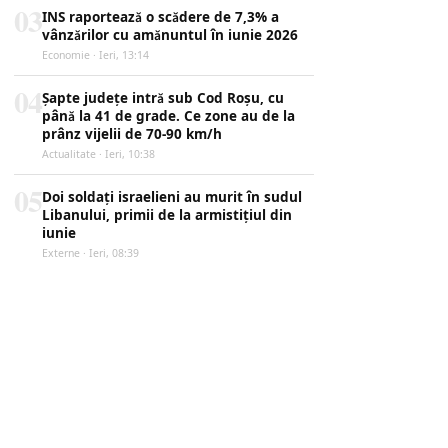
03
INS raportează o scădere de 7,3% a
vânzărilor cu amănuntul în iunie 2026
Economie · Ieri, 13:14
04
Șapte județe intră sub Cod Roșu, cu
până la 41 de grade. Ce zone au de la
prânz vijelii de 70-90 km/h
Actualitate · Ieri, 10:38
05
Doi soldați israelieni au murit în sudul
Libanului, primii de la armistițiul din
iunie
Externe · Ieri, 08:39