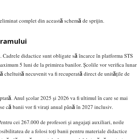
t eliminat complet din această schemă de sprijin.
ogramului
it. Cadrele didactice sunt obligate să încarce în platforma STS
aximum 5 luni de la primirea banilor. Școlile vor verifica lunar
 cheltuită necuvenit va fi recuperată direct de unitățile de
tată. Anul școlar 2025 și 2026 va fi ultimul în care se mai
se că banii vor fi virați anual până în 2027 inclusiv.
entru cei 267.000 de profesori și angajați auxiliari, noile
ibilitatea de a folosi toți banii pentru materiale didactice