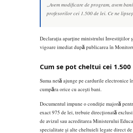
„Avem modificare de program, avem banii 
profesorilor cei 1.500 de lei. Ce ne lipse
Declarația aparține ministrului Investițiilor
vigoare imediat după publicarea în Monitoru
Cum se pot cheltui cei 1.500 
Suma netă ajunge pe cardurile electronice în
cumpăra orice cu acești bani.
Documentul impune o condiție majoră pentru
exact 975 de lei, trebuie direcționată exclus
de avizul sau acreditarea Ministerului Educa
specialitate și alte cheltuieli legate direct de