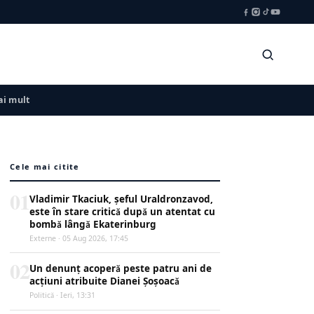
i mult
Cele mai citite
01
Vladimir Tkaciuk, șeful Uraldronzavod,
este în stare critică după un atentat cu
bombă lângă Ekaterinburg
Externe · 05 Aug 2026, 17:45
02
Un denunț acoperă peste patru ani de
acțiuni atribuite Dianei Șoșoacă
Politică · Ieri, 13:31