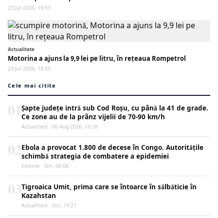
23 Jul 2026, 19:53
Actualitate
Motorina a ajuns la 9,9 lei pe litru, în rețeaua Rompetrol
23 Jul 2026, 18:55
Cele mai citite
01
Șapte județe intră sub Cod Roșu, cu până la 41 de grade.
Ce zone au de la prânz vijelii de 70-90 km/h
Actualitate · 06 Aug 2026, 10:38
02
Ebola a provocat 1.800 de decese în Congo. Autoritățile
schimbă strategia de combatere a epidemiei
Externe · Ieri, 00:08
03
Tigroaica Umit, prima care se întoarce în sălbăticie în
Kazahstan
Actualitate · Ieri, 19:27