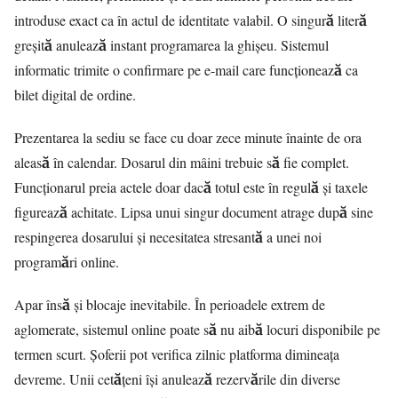
introduse exact ca în actul de identitate valabil. O singură literă
greșită anulează instant programarea la ghișeu. Sistemul
informatic trimite o confirmare pe e-mail care funcționează ca
bilet digital de ordine.
Prezentarea la sediu se face cu doar zece minute înainte de ora
aleasă în calendar. Dosarul din mâini trebuie să fie complet.
Funcționarul preia actele doar dacă totul este în regulă și taxele
figurează achitate. Lipsa unui singur document atrage după sine
respingerea dosarului și necesitatea stresantă a unei noi
programări online.
Apar însă și blocaje inevitabile. În perioadele extrem de
aglomerate, sistemul online poate să nu aibă locuri disponibile pe
termen scurt. Șoferii pot verifica zilnic platforma dimineața
devreme. Unii cetățeni își anulează rezervările din diverse