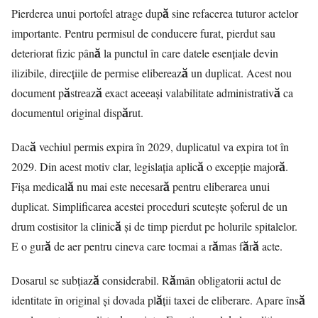
Pierderea unui portofel atrage după sine refacerea tuturor actelor
importante. Pentru permisul de conducere furat, pierdut sau
deteriorat fizic până la punctul în care datele esențiale devin
ilizibile, direcțiile de permise eliberează un duplicat. Acest nou
document păstrează exact aceeași valabilitate administrativă ca
documentul original dispărut.
Dacă vechiul permis expira în 2029, duplicatul va expira tot în
2029. Din acest motiv clar, legislația aplică o excepție majoră.
Fișa medicală nu mai este necesară pentru eliberarea unui
duplicat. Simplificarea acestei proceduri scutește șoferul de un
drum costisitor la clinică și de timp pierdut pe holurile spitalelor.
E o gură de aer pentru cineva care tocmai a rămas fără acte.
Dosarul se subțiază considerabil. Rămân obligatorii actul de
identitate în original și dovada plății taxei de eliberare. Apare însă