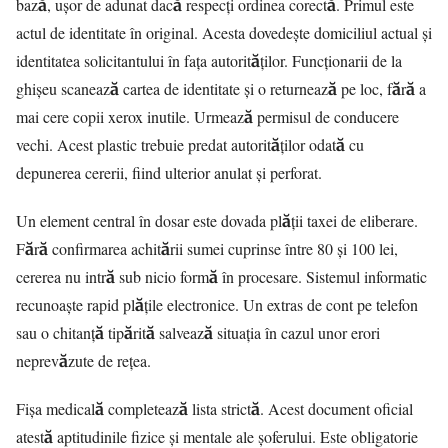
bază, ușor de adunat dacă respecți ordinea corectă. Primul este
actul de identitate în original. Acesta dovedește domiciliul actual și
identitatea solicitantului în fața autorităților. Funcționarii de la
ghișeu scanează cartea de identitate și o returnează pe loc, fără a
mai cere copii xerox inutile. Urmează permisul de conducere
vechi. Acest plastic trebuie predat autorităților odată cu
depunerea cererii, fiind ulterior anulat și perforat.
Un element central în dosar este dovada plății taxei de eliberare.
Fără confirmarea achitării sumei cuprinse între 80 și 100 lei,
cererea nu intră sub nicio formă în procesare. Sistemul informatic
recunoaște rapid plățile electronice. Un extras de cont pe telefon
sau o chitanță tipărită salvează situația în cazul unor erori
neprevăzute de rețea.
Fișa medicală completează lista strictă. Acest document oficial
atestă aptitudinile fizice și mentale ale șoferului. Este obligatorie