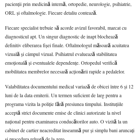
pacienții prin medicină internă, ortopedie, neurologie, psihiatrie,
ORL și oftalmologie. Fiecare detaliu contează.
Fiecare specialist trebuie să acorde avizul favorabil, marcat cu
diagnosticul apt. Un singur diagnostic de inapt blochează
definitiv eliberarea fișei finale. Oftalmologul măsoară acuitatea
vizuală și câmpul vizual. Psihiatrul evaluează stabilitatea
emoțională și eventualele dependențe. Ortopedul verifică
mobilitatea membrelor necesară acționării rapide a pedalelor.
Valabilitatea documentului medical variază de obicei între 6 și 12
luni de la data emiterii. Un termen suficient de larg pentru a
programa vizita la poliție fără presiunea timpului. Instituțiile
acceptă strict documente emise de clinici autorizate la nivel
național pentru examinarea conducătorilor auto. O vizită la un
cabinet de cartier neacreditat înseamnă pur și simplu bani aruncați
și procedura reluată de la zero.