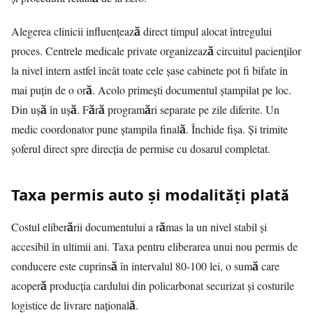
Alegerea clinicii influențează direct timpul alocat întregului
proces. Centrele medicale private organizează circuitul pacienților
la nivel intern astfel încât toate cele șase cabinete pot fi bifate în
mai puțin de o oră. Acolo primești documentul ștampilat pe loc.
Din ușă în ușă. Fără programări separate pe zile diferite. Un
medic coordonator pune ștampila finală. Închide fișa. Și trimite
șoferul direct spre direcția de permise cu dosarul completat.
Taxa permis auto și modalități plată
Costul eliberării documentului a rămas la un nivel stabil și
accesibil în ultimii ani. Taxa pentru eliberarea unui nou permis de
conducere este cuprinsă în intervalul 80-100 lei, o sumă care
acoperă producția cardului din policarbonat securizat și costurile
logistice de livrare națională.