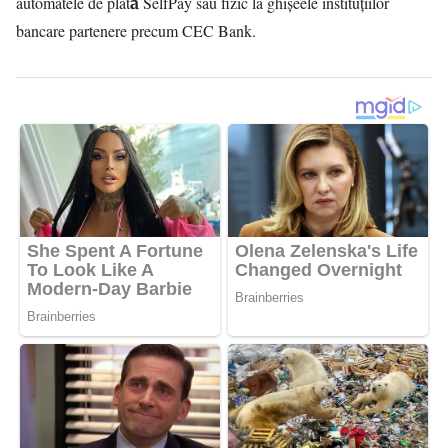
automatele de plată SelfPay sau fizic la ghișeele instituțiilor
bancare partenere precum CEC Bank.