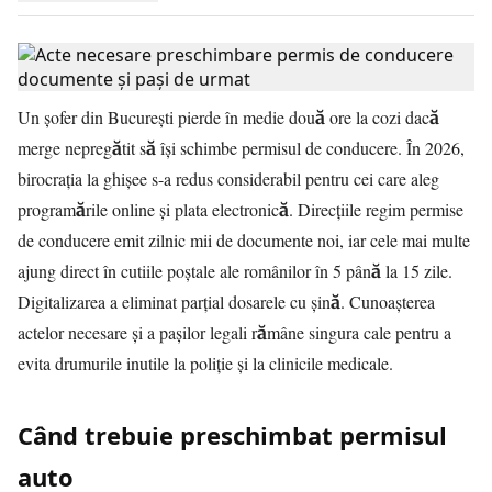
Un șofer din București pierde în medie două ore la cozi dacă
merge nepregătit să își schimbe permisul de conducere. În 2026,
birocrația la ghișee s-a redus considerabil pentru cei care aleg
programările online și plata electronică. Direcțiile regim permise
de conducere emit zilnic mii de documente noi, iar cele mai multe
ajung direct în cutiile poștale ale românilor în 5 până la 15 zile.
Digitalizarea a eliminat parțial dosarele cu șină. Cunoașterea
actelor necesare și a pașilor legali rămâne singura cale pentru a
evita drumurile inutile la poliție și la clinicile medicale.
Când trebuie preschimbat permisul
auto