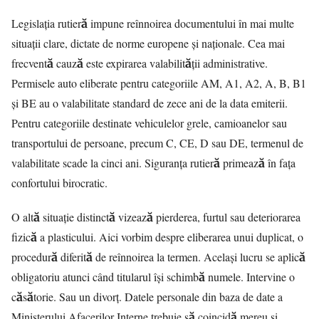
Legislația rutieră impune reînnoirea documentului în mai multe
situații clare, dictate de norme europene și naționale. Cea mai
frecventă cauză este expirarea valabilității administrative.
Permisele auto eliberate pentru categoriile AM, A1, A2, A, B, B1
și BE au o valabilitate standard de zece ani de la data emiterii.
Pentru categoriile destinate vehiculelor grele, camioanelor sau
transportului de persoane, precum C, CE, D sau DE, termenul de
valabilitate scade la cinci ani. Siguranța rutieră primează în fața
confortului birocratic.
O altă situație distinctă vizează pierderea, furtul sau deteriorarea
fizică a plasticului. Aici vorbim despre eliberarea unui duplicat, o
procedură diferită de reînnoirea la termen. Același lucru se aplică
obligatoriu atunci când titularul își schimbă numele. Intervine o
căsătorie. Sau un divorț. Datele personale din baza de date a
Ministerului Afacerilor Interne trebuie să coincidă mereu și