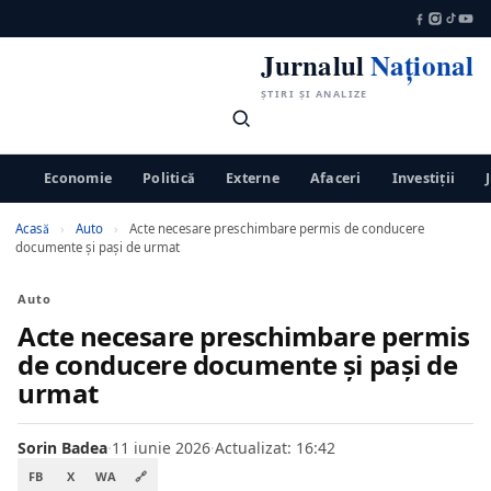
Jurnalul
Național
ȘTIRI ȘI ANALIZE
Economie
Politică
Externe
Afaceri
Investiții
Acasă
›
Auto
›
Acte necesare preschimbare permis de conducere
documente și pași de urmat
Auto
Acte necesare preschimbare permis
de conducere documente și pași de
urmat
Sorin Badea
·
11 iunie 2026
·
Actualizat: 16:42
FB
X
WA
🔗