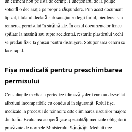
un element nou pe lista de cerințe. Funcționarul de la poliție
solicită o declarație pe proprie răspundere. Prin acest document
tipizat, titularul declară sub sancțiunea legii furtul, pierderea sau
reținerea permisului în străinătate. În cazul documentelor fizice
spălate la mașină sau rupte accidental, resturile plasticului vechi
se predau fizic la ghișeu pentru distrugere. Soluționarea cererii se
face rapid.
Fișa medicală pentru preschimbarea
permisului
Consultațiile medicale periodice filtrează șoferii care au dezvoltat
afecțiuni incompatibile cu condusul în siguranță. Rolul fișei
medicale în procesul de reînnoire este eliminarea riscurilor majore
din trafic. Evaluarea acoperă șase specialități medicale obligatorii
prevăzute de normele Ministerului Sănătății. Medicii trec