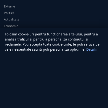
Externe
Politică
Actualitate
Economie
Sănătate
Folosim cookie-uri pentru functionarea site-ului, pentru a
Utile
analiza traficul si pentru a personaliza continutul si
reclamele. Poti accepta toate cookie-urile, le poti refuza pe
cele neesentiale sau iti poti personaliza optiunile.
Detalii
RUBRICI
Lifestyle
Publicitate
Investiții
Tech
Sport
Casă și Grădină
PUBLICAȚIA