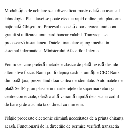
Modalitățile de achitare s-au diversificat masiv odată cu avansul
tehnologic. Plata taxei se poate efectua rapid online prin platforma
națională Ghișeul ro. Procesul necesită doar crearea unui cont
gratuit și utilizarea unui card bancar valabil. Tranzacția se
procesează instantaneu. Datele financiare ajung imediat în
sistemul informatic al Ministerului Afacerilor Interne.
Pentru cei care preferă metodele clasice de plată, există destule
alternative fizice. Banii pot fi depuși cash la unitățile CEC Bank
din toată țara, prezentând doar cartea de identitate. Automatele de
plată SelfPay, amplasate în marile rețele de supermarketuri și
centre comerciale, oferă o altă variantă rapidă de a scana codul
de bare și de a achita taxa direct cu numerar.
Plățile procesate electronic elimină necesitatea de a printa chitanța
acasă. Funcționarii de la direcțiile de permise verifică tranzacția