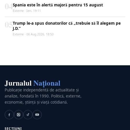
04
Spania este în alertă majoră pentru 15 august
Externe · Ieri, 19:11
05
Trump le-a spus donatorilor că „trebuie să îl alegem pe
J.D.”
Externe · 06 Aug 2026, 18:50
Jurnalul
Național
Publicație independentă de actualitate și
analize, fondată în 1990. Politică, externe,
economie, știință și viață cotidiană.
SECȚIUNI