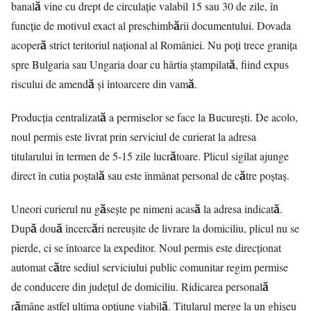
banală vine cu drept de circulație valabil 15 sau 30 de zile, în
funcție de motivul exact al preschimbării documentului. Dovada
acoperă strict teritoriul național al României. Nu poți trece granița
spre Bulgaria sau Ungaria doar cu hârtia ștampilată, fiind expus
riscului de amendă și întoarcere din vamă.
Producția centralizată a permiselor se face la București. De acolo,
noul permis este livrat prin serviciul de curierat la adresa
titularului în termen de 5-15 zile lucrătoare. Plicul sigilat ajunge
direct în cutia poștală sau este înmânat personal de către poștaș.
Uneori curierul nu găsește pe nimeni acasă la adresa indicată.
După două încercări nereușite de livrare la domiciliu, plicul nu se
pierde, ci se întoarce la expeditor. Noul permis este direcționat
automat către sediul serviciului public comunitar regim permise
de conducere din județul de domiciliu. Ridicarea personală
rămâne astfel ultima opțiune viabilă. Titularul merge la un ghișeu