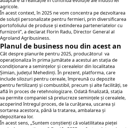
adaptare la realitățile în continuă evoluție ale industriei
agricole.
În acest context, în 2025 ne vom concentra pe dezvoltarea
de soluții personalizate pentru fermieri, prin diversificarea
portofoliului de produse și extinderea parteneriatelor cu
furnizorii”, a declarat Florin Radu, Director General al
Agroland Agribusiness.
Planul de business nou din acest an
Cât despre planurile pentru 2025, producătorul va
operaționaliza în prima jumătate a acestui an stația de
condiționare a semințelor și cerealelor din localitatea
Șimian, județul Mehedinți. În prezent, platforma, care
include silozuri pentru cereale, împreună cu depozite
pentru fertilizanți și combustibil, precum și alte facilități, se
află în proces de retehnologizare. Odată finalizată, stația
va permite companiei să prelucreze semințele și cerealele,
acoperind întregul proces, de la curățarea, uscarea și
sortarea acestora, până la tratarea, ambalarea și
depozitarea lor.
În acest sens, „Suntem conștienți că volatilitatea pieței