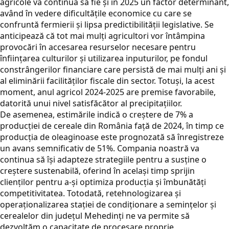
agricole va continua să fie și în 2025 un factor determinant,
având în vedere dificultățile economice cu care se
confruntă fermierii și lipsa predictibilității legislative. Se
anticipează că tot mai mulți agricultori vor întâmpina
provocări în accesarea resurselor necesare pentru
înființarea culturilor și utilizarea inputurilor, pe fondul
constrângerilor financiare care persistă de mai mulți ani și
al eliminării facilităților fiscale din sector. Totuși, la acest
moment, anul agricol 2024-2025 are premise favorabile,
datorită unui nivel satisfăcător al precipitațiilor.
De asemenea, estimările indică o creștere de 7% a
producției de cereale din România față de 2024, în timp ce
producția de oleaginoase este prognozată să înregistreze
un avans semnificativ de 51%. Compania noastră va
continua să își adapteze strategiile pentru a susține o
creștere sustenabilă, oferind în același timp sprijin
clienților pentru a-și optimiza producția și îmbunătăți
competitivitatea. Totodată, retehnologizarea și
operaționalizarea stației de condiționare a semințelor și
cerealelor din județul Mehedinți ne va permite să
dezvoltăm o capacitate de procesare proprie,