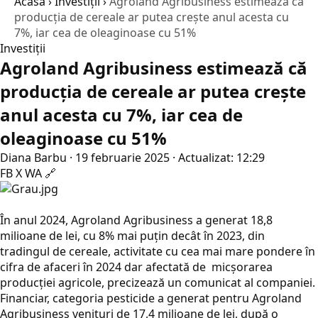
Acasă
›
Investiții
›
Agroland Agribusiness estimează că
producția de cereale ar putea crește anul acesta cu
7%, iar cea de oleaginoase cu 51%
Investiții
Agroland Agribusiness estimează că
producția de cereale ar putea crește
anul acesta cu 7%, iar cea de
oleaginoase cu 51%
Diana Barbu
·
19 februarie 2025
·
Actualizat: 12:29
FB
X
WA
🔗
În anul 2024, Agroland Agribusiness a generat 18,8
milioane de lei, cu 8% mai puțin decât în 2023, din
tradingul de cereale, activitate cu cea mai mare pondere în
cifra de afaceri în 2024 dar afectată de micșorarea
producției agricole, precizează un comunicat al companiei.
Financiar, categoria pesticide a generat pentru Agroland
Agribusiness venituri de 17,4 milioane de lei, după o