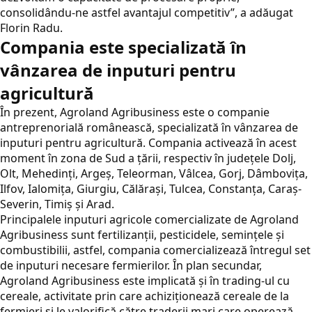
consolidându-ne astfel avantajul competitiv”, a adăugat
Florin Radu.
Compania este specializată în
vânzarea de inputuri pentru
agricultură
În prezent, Agroland Agribusiness este o companie
antreprenorială românească, specializată în vânzarea de
inputuri pentru agricultură. Compania activează în acest
moment în zona de Sud a țării, respectiv în județele Dolj,
Olt, Mehedinți, Argeș, Teleorman, Vâlcea, Gorj, Dâmbovița,
Ilfov, Ialomița, Giurgiu, Călărași, Tulcea, Constanța, Caraș-
Severin, Timiș și Arad.
Principalele inputuri agricole comercializate de Agroland
Agribusiness sunt fertilizanții, pesticidele, semințele și
combustibilii, astfel, compania comercializează întregul set
de inputuri necesare fermierilor. În plan secundar,
Agroland Agribusiness este implicată și în trading-ul cu
cereale, activitate prin care achiziționează cereale de la
fermieri și le valorifică către traderii mari care operează