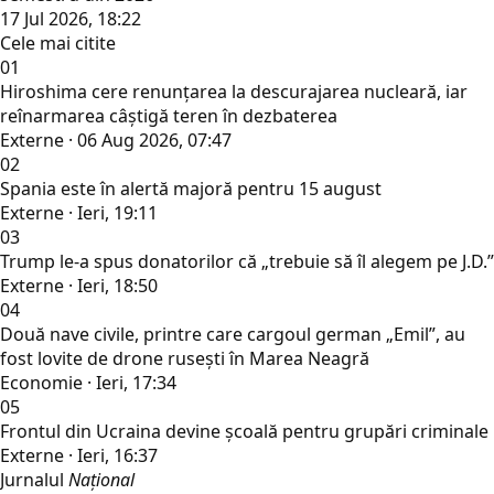
17 Jul 2026, 18:22
Cele mai citite
01
Hiroshima cere renunțarea la descurajarea nucleară, iar
reînarmarea câștigă teren în dezbaterea
Externe · 06 Aug 2026, 07:47
02
Spania este în alertă majoră pentru 15 august
Externe · Ieri, 19:11
03
Trump le-a spus donatorilor că „trebuie să îl alegem pe J.D.”
Externe · Ieri, 18:50
04
Două nave civile, printre care cargoul german „Emil”, au
fost lovite de drone rusești în Marea Neagră
Economie · Ieri, 17:34
05
Frontul din Ucraina devine școală pentru grupări criminale
Externe · Ieri, 16:37
Jurnalul
Național