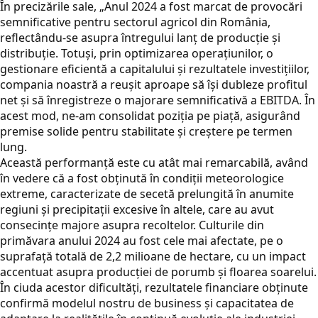
În precizările sale, „Anul 2024 a fost marcat de provocări
semnificative pentru sectorul agricol din România,
reflectându-se asupra întregului lanț de producție și
distribuție. Totuși, prin optimizarea operațiunilor, o
gestionare eficientă a capitalului și rezultatele investițiilor,
compania noastră a reușit aproape să își dubleze profitul
net și să înregistreze o majorare semnificativă a EBITDA. În
acest mod, ne-am consolidat poziția pe piață, asigurând
premise solide pentru stabilitate și creștere pe termen
lung.
Această performanță este cu atât mai remarcabilă, având
în vedere că a fost obținută în condiții meteorologice
extreme, caracterizate de secetă prelungită în anumite
regiuni și precipitații excesive în altele, care au avut
consecințe majore asupra recoltelor. Culturile din
primăvara anului 2024 au fost cele mai afectate, pe o
suprafață totală de 2,2 milioane de hectare, cu un impact
accentuat asupra producției de porumb și floarea soarelui.
În ciuda acestor dificultăți, rezultatele financiare obținute
confirmă modelul nostru de business și capacitatea de