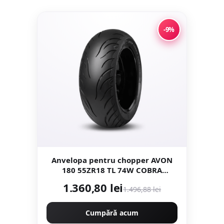
-9%
Anvelopa pentru chopper AVON
180 55ZR18 TL 74W COBRA
CHROME AV92 Tractiune
1.360,80 lei
1.496,88 lei
Cumpără acum