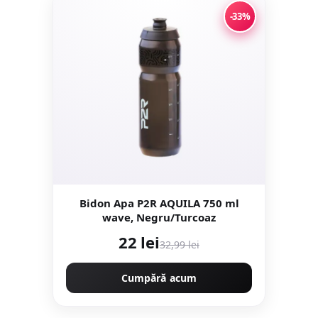
-33%
Bidon Apa P2R AQUILA 750 ml
wave, Negru/Turcoaz
22 lei
32,99 lei
Cumpără acum