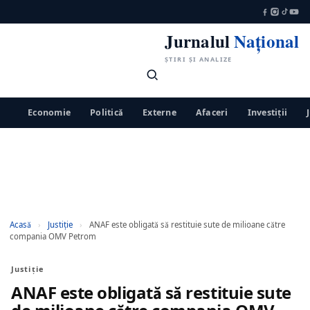
Jurnalul
Național
ȘTIRI ȘI ANALIZE
Economie
Politică
Externe
Afaceri
Investiții
Acasă
›
Justiţie
›
ANAF este obligată să restituie sute de milioane către
compania OMV Petrom
Justiţie
ANAF este obligată să restituie sute