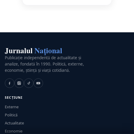
Jurnalul
Național
Publicație independentă de actualitate și
analize, fondată în 1990. Politică, externe,
economie, știință și viață cotidiană.
SECȚIUNI
Externe
Politică
Actualitate
Economie