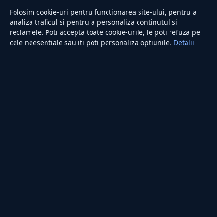
Sănătate
Folosim cookie-uri pentru functionarea site-ului, pentru a
Utile
analiza traficul si pentru a personaliza continutul si
reclamele. Poti accepta toate cookie-urile, le poti refuza pe
cele neesentiale sau iti poti personaliza optiunile.
Detalii
RUBRICI
Lifestyle
Publicitate
Investiții
Tech
Sport
Casă și Grădină
PUBLICAȚIA
Despre noi
Redacția
Contact
Publicitate