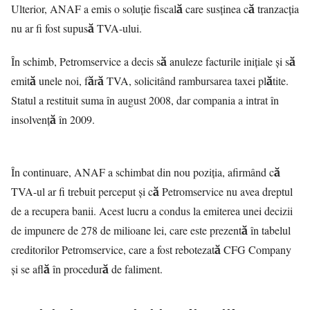
Ulterior, ANAF a emis o soluție fiscală care susținea că tranzacția
nu ar fi fost supusă TVA-ului.
În schimb, Petromservice a decis să anuleze facturile inițiale și să
emită unele noi, fără TVA, solicitând rambursarea taxei plătite.
Statul a restituit suma în august 2008, dar compania a intrat în
insolvență în 2009.
În continuare, ANAF a schimbat din nou poziția, afirmând că
TVA-ul ar fi trebuit perceput și că Petromservice nu avea dreptul
de a recupera banii. Acest lucru a condus la emiterea unei decizii
de impunere de 278 de milioane lei, care este prezentă în tabelul
creditorilor Petromservice, care a fost rebotezată CFG Company
și se află în procedură de faliment.