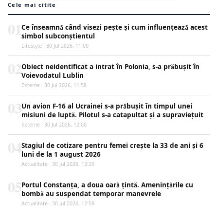
Cele mai citite
01
Ce înseamnă când visezi pește și cum influențează acest
simbol subconștientul
Lifestyle · 30 Jul 2026, 11:00
02
Obiect neidentificat a intrat în Polonia, s-a prăbușit în
Voievodatul Lublin
Externe · 30 Jul 2026, 11:58
03
Un avion F-16 al Ucrainei s-a prăbușit în timpul unei
misiuni de luptă. Pilotul s-a catapultat și a supraviețuit
Externe · 30 Jul 2026, 12:00
04
Stagiul de cotizare pentru femei crește la 33 de ani și 6
luni de la 1 august 2026
Actualitate · 30 Jul 2026, 12:20
05
Portul Constanța, a doua oară țintă. Amenințările cu
bombă au suspendat temporar manevrele
Actualitate · 30 Jul 2026, 12:58