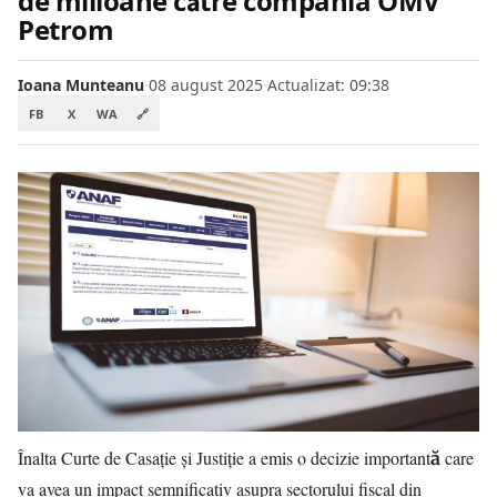
de milioane către compania OMV
Petrom
Ioana Munteanu
·
08 august 2025
·
Actualizat: 09:38
FB
X
WA
🔗
Înalta Curte de Casație și Justiție a emis o decizie importantă care
va avea un impact semnificativ asupra sectorului fiscal din