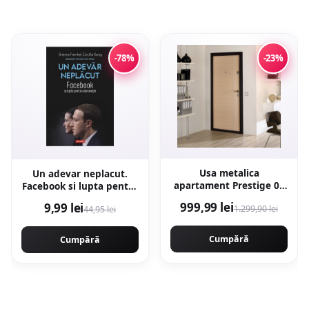
-78%
-23%
Usa metalica
Un adevar neplacut.
apartament Prestige 02
Facebook si lupta pentru
B bej 96 x 205 cm stanga
dominatie - Sheera
999,99 lei
9,99 lei
1.299,90 lei
44,95 lei
Frenkel, Cecilia Kang
Cumpără
Cumpără