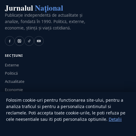
Jurnalul
Național
Publicație independentă de actualitate și
analize, fondată în 1990. Politică, externe,
economie, știință și viață cotidiană.
SECȚIUNI
Externe
Politică
Actualitate
Economie
Sănătate
Folosim cookie-uri pentru functionarea site-ului, pentru a
Utile
analiza traficul si pentru a personaliza continutul si
reclamele. Poti accepta toate cookie-urile, le poti refuza pe
cele neesentiale sau iti poti personaliza optiunile.
Detalii
RUBRICI
Lifestyle