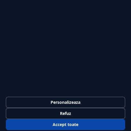
Publicitate
Investiții
Tech
Sport
Casă și Grădină
PUBLICAȚIA
Despre noi
Redacția
Contact
Publicitate
LEGAL
Termeni și condiții
Personalizeaza
Confidențialitate
Refuz
Politica de cookies
Accept toate
GDPR