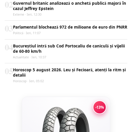
02
Guvernul britanic analizează o anchetă publică majoră în
cazul Jeffrey Epstein
Externe · Ieri, 12:30
03
Parlamentul blochează 972 de milioane de euro din PNRR
Politică · Ieri, 11:07
04
Bucureștiul intră sub Cod Portocaliu de caniculă și vijelii
de 60-80 km/h
Actualitate · Ieri, 10:37
05
Horoscop 5 august 2026. Leu și Fecioară, atenți la ritm și
detalii
Horoscop · Ieri, 05:02
-13%