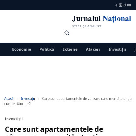
Jurnalul
Național
ȘTIRI ȘI ANALIZE
Economie
Politică
Externe
Afaceri
Investiții
Acasă
›
Investiții
›
Care sunt apartamentele de vânzare care merită atenția
cumpărătorilor?
Investiții
Care sunt apartamentele de