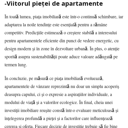
-Viitorul pieței de apartamente
În toată lumea, piața imobiliară este într-o continuă schimbare, iar
adaptarea la noile tendințe este esențială pentru a rămâne
competitiv. Predicțiile estimează o creștere stabilă a interesului
pentru apartamentele eficiente din punct de vedere energetic, cu
design modern și în zone în dezvoltare urbană. În plus, o atenție
sporită asupra sustenabilității poate aduce valoare adăugată pe
termen lung.
În concluzie, pe măsură ce piața imobiliară evoluează,
apartamentele de vânzare reprezintă nu doar un simplu acoperiș
deasupra capului, ci și o expresie a aspirațiilor individuale, a
modului de viață și a valorilor ecologice. În final, cheia unei
investiții imobiliare reușite constă într-o evaluare meticuloasă și
înțelegerea profundă a pieței și a factorilor care influențează
cererea și oferta. Fiecare decizie de investiție trebuie să fie bine