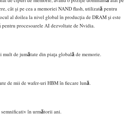
al de cipuri de memorie, având o poziție dominantă atât pe
ere, cât și pe cea a memoriei NAND flash, utilizată pentru
locul al doilea la nivel global în producția de DRAM și este
 pentru procesoarele AI dezvoltate de Nvidia.
 mult de jumătate din piața globală de memorie.
sute de mii de wafer-uri HBM în fiecare lună.
 semnificativ în următorii ani.