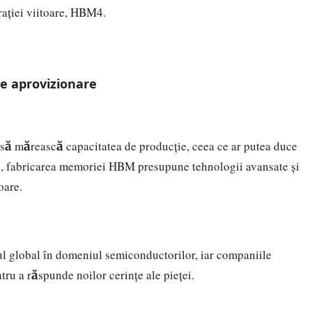
rației viitoare, HBM4.
de aprovizionare
să mărească capacitatea de producție, ceea ce ar putea duce
și, fabricarea memoriei HBM presupune tehnologii avansate și
oare.
ul global în domeniul semiconductorilor, iar companiile
tru a răspunde noilor cerințe ale pieței.