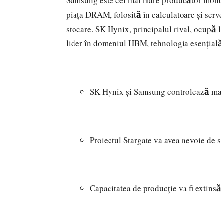
Samsung este cel mai mare producător mondi
piața DRAM, folosită în calculatoare și serv
stocare. SK Hynix, principalul rival, ocupă 
lider în domeniul HBM, tehnologia esențială
SK Hynix și Samsung controlează mai
Proiectul Stargate va avea nevoie de 
Capacitatea de producție va fi extinsă