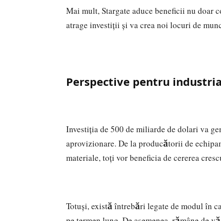
Mai mult, Stargate aduce beneficii nu doar c
atrage investiții și va crea noi locuri de mu
Perspective pentru industri
Investiția de 500 de miliarde de dolari va gen
aprovizionare. De la producătorii de echipam
materiale, toți vor beneficia de cererea cres
Totuși, există întrebări legate de modul în ca
pe termen lung. De asemenea, rămâne de văz