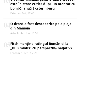
03
este în stare critică după un atentat cu
bombă lângă Ekaterinburg
Externe · Ieri, 17:45
04
O dronă a fost descoperită pe o plajă
din Mamaia
Actualitate · Ieri, 16:50
05
Fitch menține ratingul României la
„BBB minus” cu perspectivă negativă
Economie · Ieri, 15:29