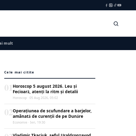
i mult
Cele mai citite
01
Horoscop 5 august 2026. Leu și
Fecioară, atenți la ritm și detalii
Horoscop · 05 Aug 2026, 05:02
02
Operațiunea de scufundare a barjelor,
amânată de curenții de pe Dunăre
Economie · Ieri, 19:30
Vladimir Tkaciuk, șeful Uraldronzavod,