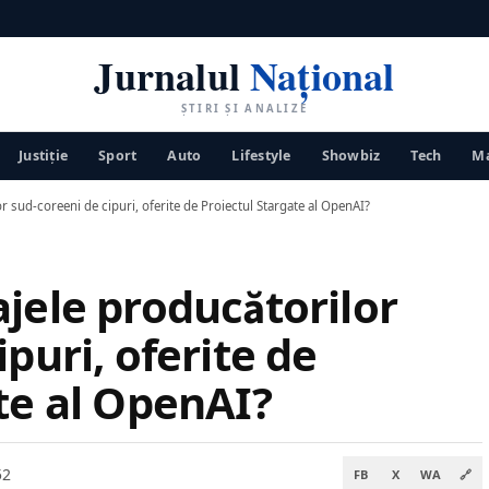
Jurnalul
Național
ȘTIRI ȘI ANALIZE
Justiţie
Sport
Auto
Lifestyle
Showbiz
Tech
Ma
r sud-coreeni de cipuri, oferite de Proiectul Stargate al OpenAI?
jele producătorilor
puri, oferite de
te al OpenAI?
52
FB
X
WA
🔗