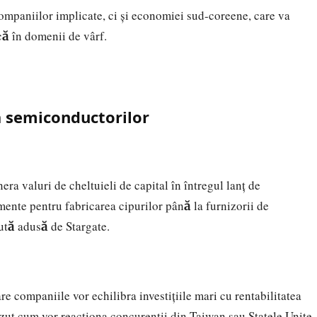
ompaniilor implicate, ci și economiei sud-coreene, care va
ncă în domenii de vârf.
a semiconductorilor
era valuri de cheltuieli de capital în întregul lanț de
ente pentru fabricarea cipurilor până la furnizorii de
cută adusă de Stargate.
re companiile vor echilibra investițiile mari cu rentabilitatea
ut cum vor reacționa concurenții din Taiwan sau Statele Unite