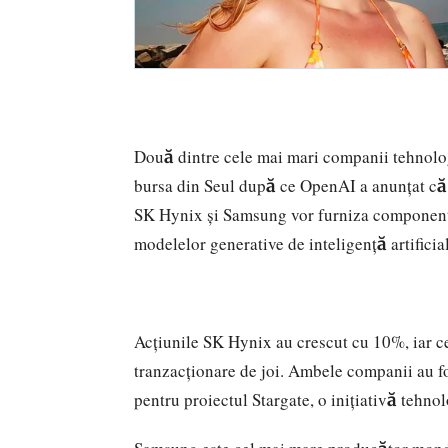
Două dintre cele mai mari companii tehnolog
bursa din Seul după ce OpenAI a anunțat că l
SK Hynix și Samsung vor furniza componente
modelelor generative de inteligență artificia
Acțiunile SK Hynix au crescut cu 10%, iar c
tranzacționare de joi. Ambele companii au f
pentru proiectul Stargate, o inițiativă tehn