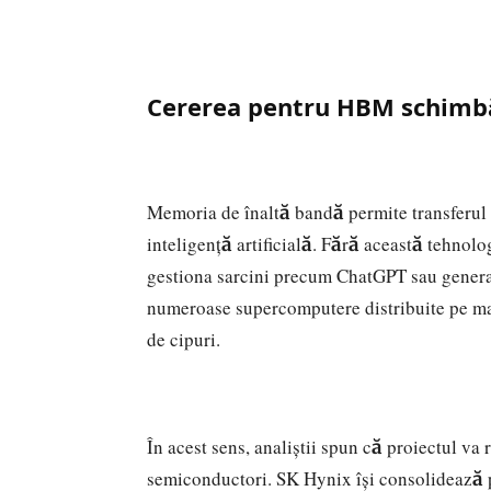
Cererea pentru HBM schimbă
Memoria de înaltă bandă permite transferul 
inteligență artificială. Fără această tehnol
gestiona sarcini precum ChatGPT sau generar
numeroase supercomputere distribuite pe mai
de cipuri.
În acest sens, analiștii spun că proiectul va r
semiconductori. SK Hynix își consolidează p