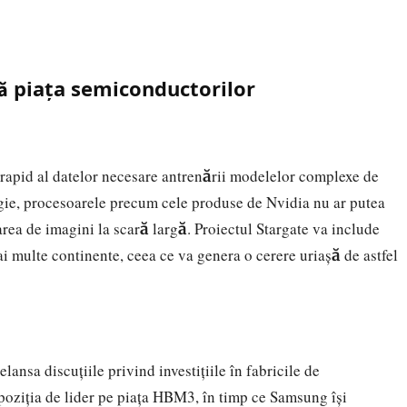
 piața semiconductorilor
rapid al datelor necesare antrenării modelelor complexe de
ogie, procesoarele precum cele produse de Nvidia nu ar putea
ea de imagini la scară largă. Proiectul Stargate va include
 multe continente, ceea ce va genera o cerere uriașă de astfel
elansa discuțiile privind investițiile în fabricile de
oziția de lider pe piața HBM3, în timp ce Samsung își