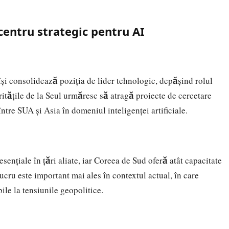
centru strategic pentru AI
își consolidează poziția de lider tehnologic, depășind rolul
itățile de la Seul urmăresc să atragă proiecte de cercetare
tre SUA și Asia în domeniul inteligenței artificiale.
esențiale în țări aliate, iar Coreea de Sud oferă atât capacitate
 lucru este important mai ales în contextul actual, în care
ile la tensiunile geopolitice.