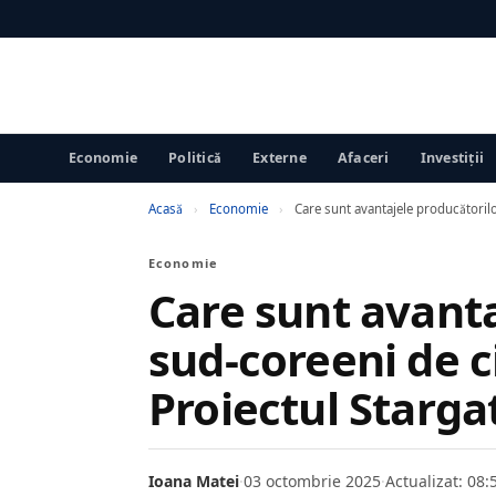
Economie
Politică
Externe
Afaceri
Investiții
Acasă
›
Economie
›
Care sunt avantajele producătorilo
Economie
Care sunt avanta
sud-coreeni de ci
Proiectul Starga
Ioana Matei
·
03 octombrie 2025
·
Actualizat: 08: