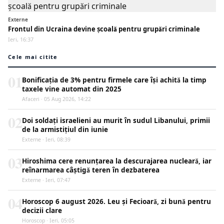
Externe
Frontul din Ucraina devine școală pentru grupări criminale
Ieri, 16:37
Cele mai citite
01
Bonificația de 3% pentru firmele care își achită la timp
taxele vine automat din 2025
Afaceri · 05 Aug 2026, 14:22
02
Doi soldați israelieni au murit în sudul Libanului, primii
de la armistițiul din iunie
Externe · Ieri, 08:39
03
Hiroshima cere renunțarea la descurajarea nucleară, iar
reînarmarea câștigă teren în dezbaterea
Externe · Ieri, 07:47
04
Horoscop 6 august 2026. Leu și Fecioară, zi bună pentru
decizii clare
Horoscop · Ieri, 05:05