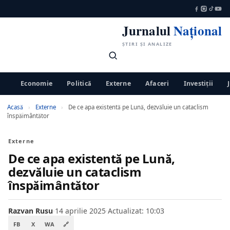
Jurnalul
Național
ȘTIRI ȘI ANALIZE
Economie
Politică
Externe
Afaceri
Investiții
Acasă
›
Externe
›
De ce apa existentă pe Lună, dezvăluie un cataclism
înspăimântător
Externe
De ce apa existentă pe Lună,
dezvăluie un cataclism
înspăimântător
Razvan Rusu
·
14 aprilie 2025
·
Actualizat: 10:03
FB
X
WA
🔗