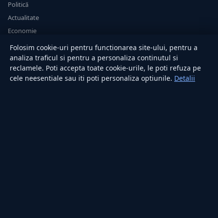
Politică
Actualitate
Economie
Sănătate
Folosim cookie-uri pentru functionarea site-ului, pentru a
Utile
analiza traficul si pentru a personaliza continutul si
reclamele. Poti accepta toate cookie-urile, le poti refuza pe
cele neesentiale sau iti poti personaliza optiunile.
Detalii
RUBRICI
Lifestyle
Publicitate
Investiții
Tech
Sport
Casă și Grădină
PUBLICAȚIA
Despre noi
Redacția