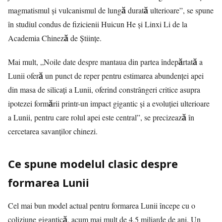
magmatismul și vulcanismul de lungă durată ulterioare”, se spune
în studiul condus de fizicienii Huicun He și Linxi Li de la
Academia Chineză de Științe.
Mai mult, „Noile date despre mantaua din partea îndepărtată a
Lunii oferă un punct de reper pentru estimarea abundenței apei
din masa de silicați a Lunii, oferind constrângeri critice asupra
ipotezei formării printr-un impact gigantic și a evoluției ulterioare
a Lunii, pentru care rolul apei este central”, se precizează în
cercetarea savanților chinezi.
Ce spune modelul clasic despre
formarea Lunii
Cel mai bun model actual pentru formarea Lunii începe cu o
coliziune gigantică, acum mai mult de 4,5 miliarde de ani. Un