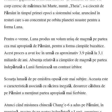
corp ceresc de mărimea lui Marte, numit „Theia”, s-a ciocnit de
Pământ în timpul primei epoci a sistemului solar, aruncând în
resturi care s-au concentrat pe orbita planetei noastre pentru a
forma Luna.
Pentru o vreme, Luna produs un volum uriaș de magmă pe partea
cea mai apropiată de Pământ, pentru a forma câmpiile bazaltice.
Acest proces a avut loc în urmă cu aproximativ 3,9 până la 3,1
miliarde de ani. Absența relativă a câmpiilor de magmă pe partea
îndepărtată a Lunii furnizează un contrast izbitor.
Scoarța lunară de pe emisfera opusă este mai subțire. Aceasta este
o caracteristică asociată cu răcirea inegală, deoarece căldura de
pe Pământ a menținut partea apropiată mai fierbinte.
Atunci când misiunea chineză Chang’e-6 a adus pe Pământ, în
premieră, mostre de pe partea îndepărtată a Lunii, omenirea a