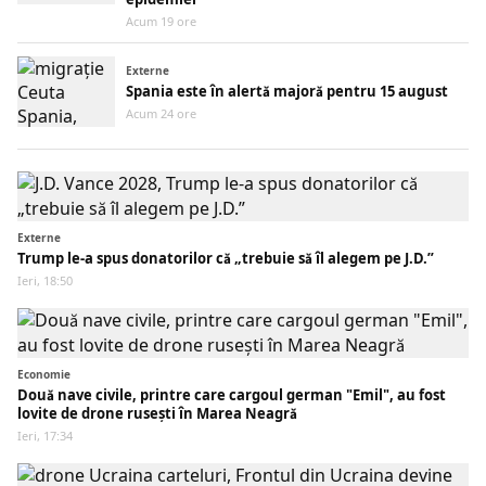
Acum 19 ore
Externe
Spania este în alertă majoră pentru 15 august
Acum 24 ore
Externe
Trump le-a spus donatorilor că „trebuie să îl alegem pe J.D.”
Ieri, 18:50
Economie
Două nave civile, printre care cargoul german "Emil", au fost
lovite de drone rusești în Marea Neagră
Ieri, 17:34