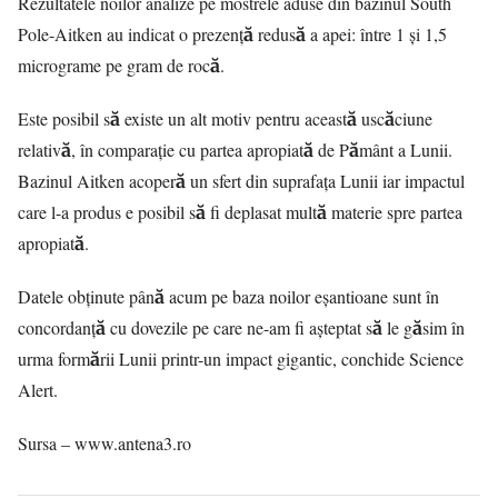
Rezultatele noilor analize pe mostrele aduse din bazinul South
Pole-Aitken au indicat o prezență redusă a apei: între 1 și 1,5
micrograme pe gram de rocă.
Este posibil să existe un alt motiv pentru această uscăciune
relativă, în comparație cu partea apropiată de Pământ a Lunii.
Bazinul Aitken acoperă un sfert din suprafața Lunii iar impactul
care l-a produs e posibil să fi deplasat multă materie spre partea
apropiată.
Datele obținute până acum pe baza noilor eșantioane sunt în
concordanță cu dovezile pe care ne-am fi așteptat să le găsim în
urma formării Lunii printr-un impact gigantic, conchide Science
Alert.
Sursa – www.antena3.ro