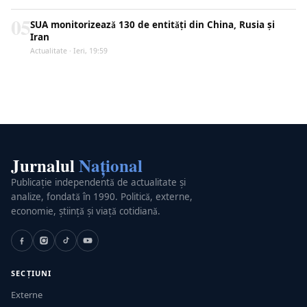
05
SUA monitorizează 130 de entități din China, Rusia și
Iran
Actualitate · Ieri, 19:59
Jurnalul
Național
Publicație independentă de actualitate și
analize, fondată în 1990. Politică, externe,
economie, știință și viață cotidiană.
SECȚIUNI
Externe