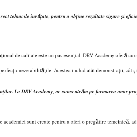
orect tehnicile învățate, pentru a obține rezultate sigure și ef
țional de calitate este un pas esențial. DRV Academy oferă cursu
 perfecționeze abilitățile. Acestea includ atât demonstrații, cât 
enților. La
DRV Academy
, ne concentrăm pe formarea unor profe
le academiei sunt create pentru a oferi o pregătire temeinică, a