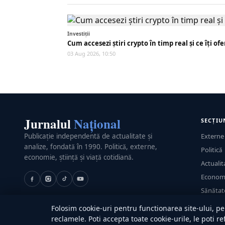
Investiții
Cum accesezi știri crypto în timp real și ce îți o
03 Aug 2026, 10:50
Jurnalul
Național
SECȚIU
Publicație independentă de actualitate și
Externe
analize, fondată în 1990. Politică, externe,
Politică
economie, știință și viață cotidiană.
Actualit
Econom
Sănătat
Utile
Folosim cookie-uri pentru functionarea site-ului, pen
reclamele. Poti accepta toate cookie-urile, le poti r