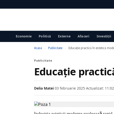
Economie
Politică
Externe
Afaceri
Investiții
Acasă
›
Publicitate
›
Educație practică în estetică m
Publicitate
Educație practi
Delia Matei
·
03 februarie 2025
·
Actualizat: 11:02
Industria esteticii moderne evoluează rapid, 