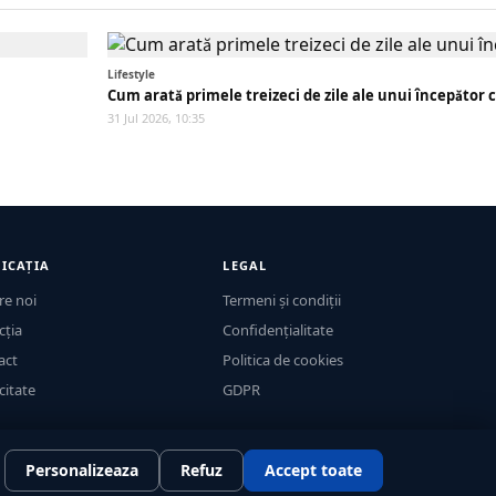
Lifestyle
Cum arată primele treizeci de zile ale unui începător 
31 Jul 2026, 10:35
ICAȚIA
LEGAL
re noi
Termeni și condiții
cția
Confidențialitate
act
Politica de cookies
citate
GDPR
Personalizeaza
Refuz
Accept toate