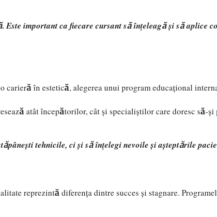
ă. Este important ca fiecare cursant să înțeleagă și să aplice c
 o carieră în estetică, alegerea unui program educațional interna
esează atât începătorilor, cât și specialiștilor care doresc să-și
pânești tehnicile, ci și să înțelegi nevoile și așteptările paci
alitate reprezintă diferența dintre succes și stagnare. Programe