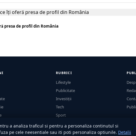
feră presa de profil din România
NI
RUBRICI
PUBL
Lifestyle
Desp
Publicitate
Reda
ate
Investiții
Cont
ie
Tech
Publi
e
Sport
Casă și Grădină
tru a analiza traficul si pentru a personaliza continutul si
efuza pe cele neesentiale sau iti poti personaliza optiunile.
Detalii