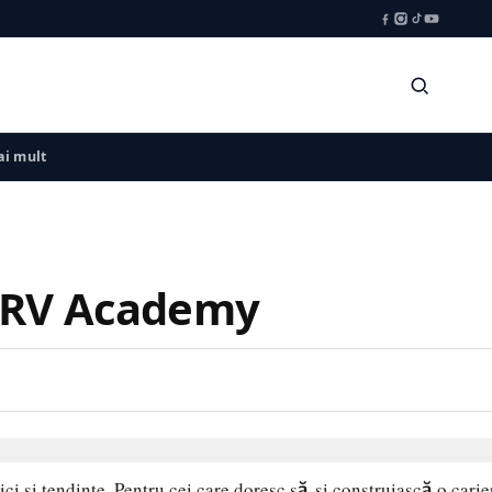
i mult
 DRV Academy
nici și tendințe. Pentru cei care doresc să-și construiască o ca