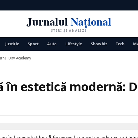
Jurnalul
Național
ȘTIRI ȘI ANALIZE
Justiţie
Sport
Auto
Lifestyle
Showbiz
Tech
Ma
odernă: DRV Academy
că în estetică modernă:
cerând specialiștilor să fie mereu la curent cu cele mai noi teh