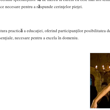
ice necesare pentru a răspunde cerințelor pieței.
ura practică a educației, oferind participanților posibilitatea 
 esențiale, necesare pentru a excela în domeniu.