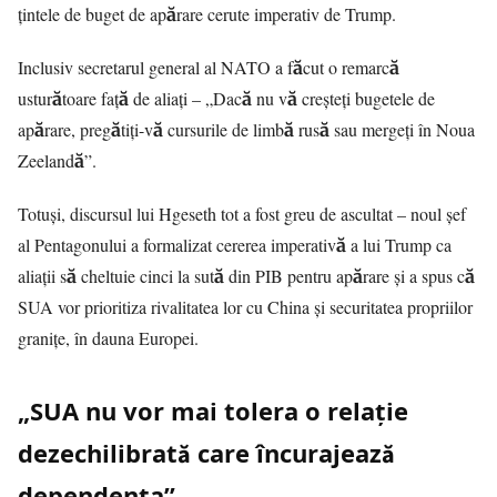
țintele de buget de apărare cerute imperativ de Trump.
Inclusiv secretarul general al NATO a făcut o remarcă
usturătoare față de aliați – „Dacă nu vă creșteți bugetele de
apărare, pregătiți-vă cursurile de limbă rusă sau mergeți în Noua
Zeelandă”.
Totuși, discursul lui Hgeseth tot a fost greu de ascultat – noul șef
al Pentagonului a formalizat cererea imperativă a lui Trump ca
aliații să cheltuie cinci la sută din PIB pentru apărare și a spus că
SUA vor prioritiza rivalitatea lor cu China și securitatea propriilor
granițe, în dauna Europei.
„SUA nu vor mai tolera o relație
dezechilibrată care încurajează
dependența”