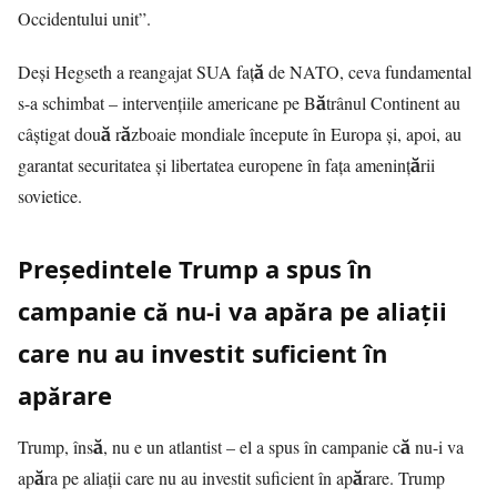
Occidentului unit”.
Deși Hegseth a reangajat SUA față de NATO, ceva fundamental
s-a schimbat – intervențiile americane pe Bătrânul Continent au
câștigat două războaie mondiale începute în Europa și, apoi, au
garantat securitatea și libertatea europene în fața amenințării
sovietice.
Preşedintele Trump a spus în
campanie că nu-i va apăra pe aliații
care nu au investit suficient în
apărare
Trump, însă, nu e un atlantist – el a spus în campanie că nu-i va
apăra pe aliații care nu au investit suficient în apărare. Trump