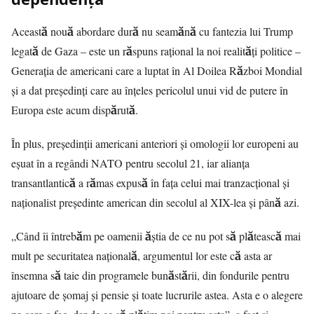
Această nouă abordare dură nu seamănă cu fantezia lui Trump
legată de Gaza – este un răspuns rațional la noi realități politice –
Generația de americani care a luptat în Al Doilea Război Mondial
și a dat președinți care au înțeles pericolul unui vid de putere în
Europa este acum dispărută.
În plus, președinții americani anteriori și omologii lor europeni au
eșuat în a regândi NATO pentru secolul 21, iar alianța
transantlantică a rămas expusă în fața celui mai tranzacțional și
naționalist președinte american din secolul al XIX-lea și până azi.
„Când îi întrebăm pe oamenii ăștia de ce nu pot să plătească mai
mult pe securitatea națională, argumentul lor este că asta ar
însemna să taie din programele bunăstării, din fondurile pentru
ajutoare de șomaj și pensie și toate lucrurile astea. Asta e o alegere