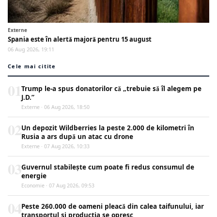
Externe
Spania este în alertă majoră pentru 15 august
06 Aug 2026, 19:11
Cele mai citite
01
Trump le-a spus donatorilor că „trebuie să îl alegem pe
J.D.”
Externe · 06 Aug 2026, 18:50
02
Un depozit Wildberries la peste 2.000 de kilometri în
Rusia a ars după un atac cu drone
Externe · 07 Aug 2026, 10:33
03
Guvernul stabilește cum poate fi redus consumul de
energie
Economie · 07 Aug 2026, 09:53
04
Peste 260.000 de oameni pleacă din calea taifunului, iar
transportul și producția se opresc