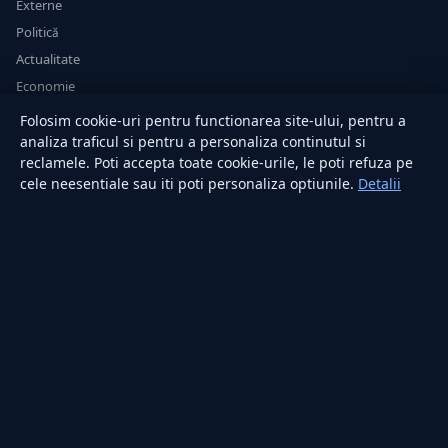
Externe
Politică
Actualitate
Economie
Sănătate
Folosim cookie-uri pentru functionarea site-ului, pentru a
Utile
analiza traficul si pentru a personaliza continutul si
reclamele. Poti accepta toate cookie-urile, le poti refuza pe
cele neesentiale sau iti poti personaliza optiunile.
Detalii
RUBRICI
Lifestyle
Publicitate
Investiții
Tech
Sport
Casă și Grădină
PUBLICAȚIA
Despre noi