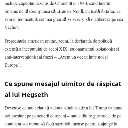
închide capitolul deschis de Churchill în 1940, când liderul
britanic de război spunea că „Lumea Nouă, cu toată forța sa, va
veni în momentulk cel mai greu să salveze și să o elibereze pe cea
Veche”.
Președintele american revine, acum, la declarația de politică
externă a începutului de secol XIX, raționamentul izolaționist și
anti-intervenționist al frazei – „Avem un ocean între noi și
Europa”.
Ce spune mesajul uimitor de răspicat
al lui Hegseth
Devenise de mult clar că a doua administație a lui Trump va pune
noi presiuni pe partenerii europeni – multe dintre guvernele de pe
continent vor trebui să facă sacrificii imense pentru a ajunge la