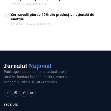
Externe · 07 Aug 2026, 08:54
05
Cernavodă pierde 10% din producția națională de
energie
Actualitate · 07 Aug 2026, 07:39
Jurnalul
Național
Publicație independentă de actualitate și
analize, fondată în 1990. Politică, externe,
economie, știință și viață cotidiană.
SECȚIUNI