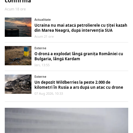
confirmă
Acum 18 ore
Actualitate
Ucraina nu mai atacă petrolierele cu țiței kazah
din Marea Neagră, după intervenția SUA
Acum 21 ore
Externe
O dronă a explodat lângă granița României cu
Bulgaria, lângă Kardam
Ieri, 13:55
Externe
Un depozit Wildberries la peste 2.000 de
kilometri în Rusia a ars după un atac cu drone
07 Aug 2026, 10:33