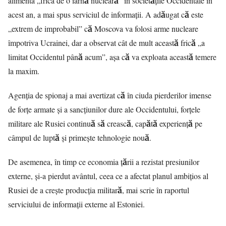
alimenta „frica de o iarnă nucleară” în societățile Occidentale în
acest an, a mai spus serviciul de informații. A adăugat că este
„extrem de improbabil” că Moscova va folosi arme nucleare
împotriva Ucrainei, dar a observat cât de mult această frică „a
limitat Occidentul până acum”, așa că va exploata această temere
la maxim.
Agenția de spionaj a mai avertizat că în ciuda pierderilor imense
de forțe armate și a sancțiunilor dure ale Occidentului, forțele
militare ale Rusiei continuă să crească, capătă experiență pe
câmpul de luptă și primește tehnologie nouă.
De asemenea, în timp ce economia țării a rezistat presiunilor
externe, și-a pierdut avântul, ceea ce a afectat planul ambițios al
Rusiei de a crește producția militară, mai scrie în raportul
serviciului de informații externe al Estoniei.