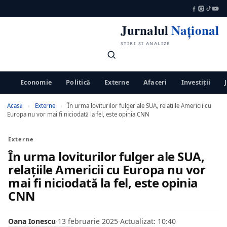
Jurnalul
Național
ȘTIRI ȘI ANALIZE
Economie
Politică
Externe
Afaceri
Investiții
Acasă
›
Externe
›
În urma loviturilor fulger ale SUA, relațiile Americii cu
Europa nu vor mai fi niciodată la fel, este opinia CNN
Externe
În urma loviturilor fulger ale SUA,
relațiile Americii cu Europa nu vor
mai fi niciodată la fel, este opinia
CNN
Oana Ionescu
·
13 februarie 2025
·
Actualizat: 10:40