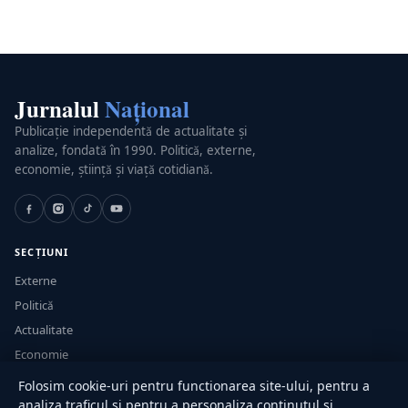
Jurnalul
Național
Publicație independentă de actualitate și
analize, fondată în 1990. Politică, externe,
economie, știință și viață cotidiană.
SECȚIUNI
Externe
Politică
Actualitate
Economie
Sănătate
Folosim cookie-uri pentru functionarea site-ului, pentru a
Utile
analiza traficul si pentru a personaliza continutul si