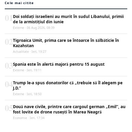
Cele mai citite
01
Doi soldați israelieni au murit în sudul Libanului, primii
de la armistițiul din iunie
Externe · 06 Aug 2026, 08:39
02
Tigroaica Umit, prima care se întoarce în sălbăticie în
Kazahstan
Actualitate · Ieri, 19:27
03
Spania este în alertă majoră pentru 15 august
Externe · Ieri, 19:11
04
Trump le-a spus donatorilor că „trebuie să îl alegem pe
J.D.”
Externe · Ieri, 18:50
05
Două nave civile, printre care cargoul german „Emil”, au
fost lovite de drone rusești în Marea Neagră
Economie · Ieri, 17:34