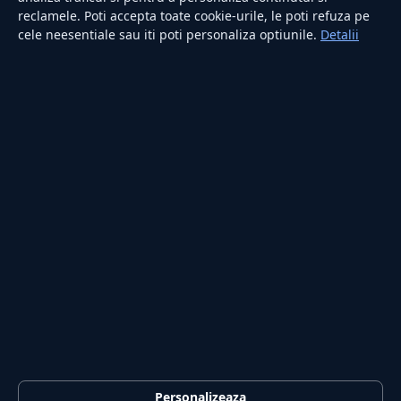
reclamele. Poti accepta toate cookie-urile, le poti refuza pe
cele neesentiale sau iti poti personaliza optiunile.
Detalii
RUBRICI
Lifestyle
Publicitate
Investiții
Tech
Sport
Casă și Grădină
PUBLICAȚIA
Despre noi
Redacția
Contact
Publicitate
LEGAL
Termeni și condiții
Personalizeaza