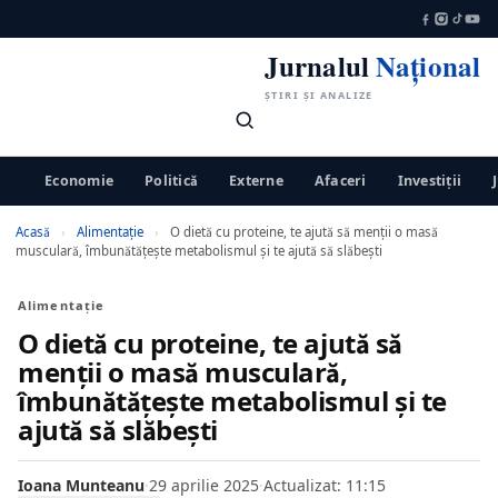
Jurnalul
Național
ȘTIRI ȘI ANALIZE
Economie
Politică
Externe
Afaceri
Investiții
Acasă
›
Alimentaţie
›
O dietă cu proteine, te ajută să menţii o masă
musculară, îmbunătăţeşte metabolismul şi te ajută să slăbești
Alimentaţie
O dietă cu proteine, te ajută să
menţii o masă musculară,
îmbunătăţeşte metabolismul şi te
ajută să slăbești
Ioana Munteanu
·
29 aprilie 2025
·
Actualizat: 11:15