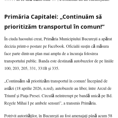
Primăria Capitalei: „Continuăm să
prioritizăm transportul în comun!”
În ciuda haosului creat, Primăria Municipiului București a apărat
decizia printr-o postare pe Facebook. Oficialii susțin că măsura
face parte dintr-un plan mai amplu de a încuraja folosirea
transportului public. Banda este destinată autobuzelor de pe liniile
100, 203, 205, 331, 331B și 335.
„Continuăm să prioritizăm transportul în comun! Începând de
astăzi (18 aprilie 2026, n.red), autobuzele au liber, între Arcul de
Triumf și Piața Presei. Circulă neîntrerupt pe bandă unică pe Bd.
Regele Mihai I pe ambele sensuri”, a transmis Primăria.
Potrivit autorităților, în București au fost amenajați până acum 58