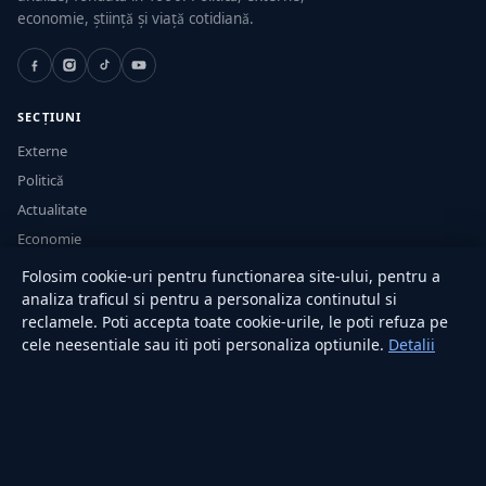
economie, știință și viață cotidiană.
SECȚIUNI
Externe
Politică
Actualitate
Economie
Sănătate
Folosim cookie-uri pentru functionarea site-ului, pentru a
Utile
analiza traficul si pentru a personaliza continutul si
reclamele. Poti accepta toate cookie-urile, le poti refuza pe
cele neesentiale sau iti poti personaliza optiunile.
Detalii
RUBRICI
Lifestyle
Publicitate
Investiții
Tech