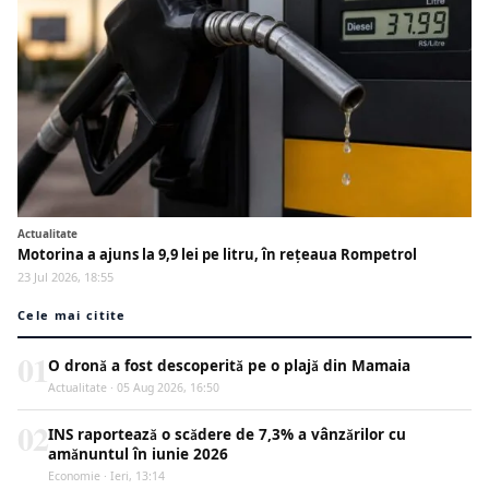
Actualitate
Motorina a ajuns la 9,9 lei pe litru, în rețeaua Rompetrol
23 Jul 2026, 18:55
Cele mai citite
01
O dronă a fost descoperită pe o plajă din Mamaia
Actualitate · 05 Aug 2026, 16:50
02
INS raportează o scădere de 7,3% a vânzărilor cu
amănuntul în iunie 2026
Economie · Ieri, 13:14