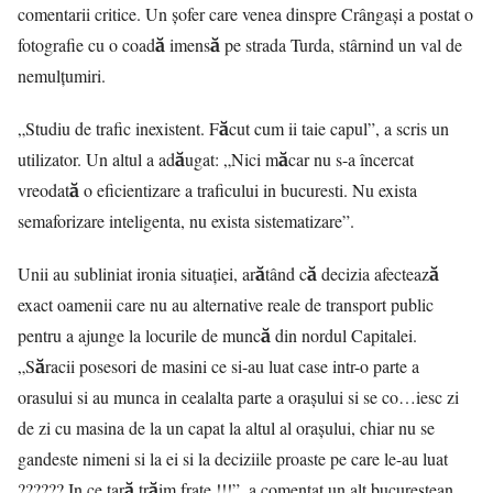
comentarii critice. Un șofer care venea dinspre Crângași a postat o
fotografie cu o coadă imensă pe strada Turda, stârnind un val de
nemulțumiri.
„Studiu de trafic inexistent. Făcut cum ii taie capul”, a scris un
utilizator. Un altul a adăugat: „Nici măcar nu s-a încercat
vreodată o eficientizare a traficului in bucuresti. Nu exista
semaforizare inteligenta, nu exista sistematizare”.
Unii au subliniat ironia situației, arătând că decizia afectează
exact oamenii care nu au alternative reale de transport public
pentru a ajunge la locurile de muncă din nordul Capitalei.
„Săracii posesori de masini ce si-au luat case intr-o parte a
orasului si au munca in cealalta parte a orașului si se co…iesc zi
de zi cu masina de la un capat la altul al orașului, chiar nu se
gandeste nimeni si la ei si la deciziile proaste pe care le-au luat
?????? In ce tară trăim frate !!!”, a comentat un alt bucureștean.