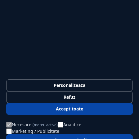
Sport
Casă și Grădină
PUBLICAȚIA
Despre noi
Redacția
Contact
Publicitate
LEGAL
Termeni și condiții
Personalizeaza
Confidențialitate
Refuz
Politica de cookies
Accept toate
GDPR
Necesare
Analitice
(mereu active)
Marketing / Publicitate
© 2026 Jurnalul Național. Toate drepturile rezervate.
Editat de PSK Solution SRL