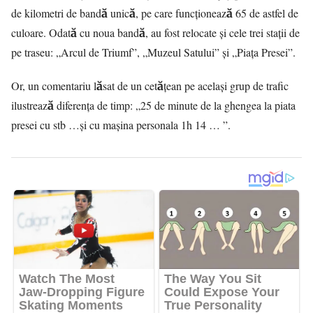
de kilometri de bandă unică, pe care funcționează 65 de astfel de
culoare. Odată cu noua bandă, au fost relocate și cele trei stații de
pe traseu: „Arcul de Triumf”, „Muzeul Satului” și „Piața Presei”.
Or, un comentariu lăsat de un cetățean pe același grup de trafic
ilustrează diferența de timp: „25 de minute de la ghengea la piata
presei cu stb …și cu mașina personala 1h 14 … ”.