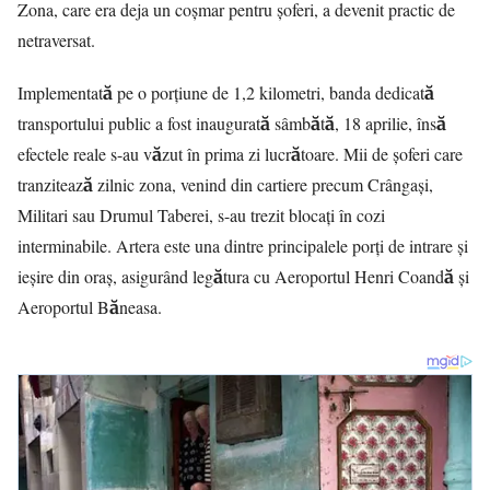
Zona, care era deja un coșmar pentru șoferi, a devenit practic de
netraversat.
Implementată pe o porțiune de 1,2 kilometri, banda dedicată
transportului public a fost inaugurată sâmbătă, 18 aprilie, însă
efectele reale s-au văzut în prima zi lucrătoare. Mii de șoferi care
tranzitează zilnic zona, venind din cartiere precum Crângași,
Militari sau Drumul Taberei, s-au trezit blocați în cozi
interminabile. Artera este una dintre principalele porți de intrare și
ieșire din oraș, asigurând legătura cu Aeroportul Henri Coandă și
Aeroportul Băneasa.