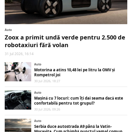
Auto
Zoox a primit undă verde pentru 2.500 de
robotaxiuri fără volan
31 Jul 2026, 16:14
Auto
Motorina a atins 10,48 lei pe litru la OMV și
Rompetrol joi
30 Jul 2026, 18:27
Auto
Mașină cu 7 locuri: cum îți dai seama dacă este
confortabilă pentru tot grupul?
30 Jul 2026, 09:26
Auto
Serbia duce autostrada A9 până la Vatin-
Moravița. Cum schimbă punctul vamal comun