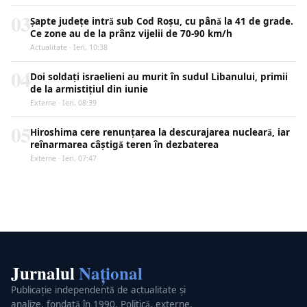
03
Șapte județe intră sub Cod Roșu, cu până la 41 de grade.
Ce zone au de la prânz vijelii de 70-90 km/h
Actualitate · Ieri, 10:38
04
Doi soldați israelieni au murit în sudul Libanului, primii
de la armistițiul din iunie
Externe · Ieri, 08:39
05
Hiroshima cere renunțarea la descurajarea nucleară, iar
reînarmarea câștigă teren în dezbaterea
Externe · Ieri, 07:47
Jurnalul
Național
Publicație independentă de actualitate și
analize, fondată în 1990. Politică, externe,