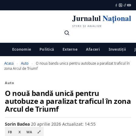
Jurnalul
Național
ȘTIRI ȘI ANALIZE
Economie
Politică
Externe
Afaceri
Investiții
Acasă
›
Auto
›
O nouă bandă unică pentru autobuze a paralizat traficul în
zona Arcul de Triumf
Auto
O nouă bandă unică pentru
autobuze a paralizat traficul în zona
Arcul de Triumf
Sorin Badea
·
20 aprilie 2026
·
Actualizat: 14:55
FB
X
WA
🔗