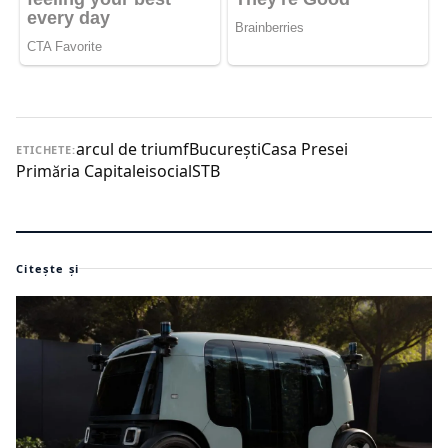
arcul de triumf
București
Casa Presei
ETICHETE:
Primăria Capitalei
social
STB
Citește și