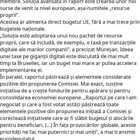
membre. Soluția avansată în raport este crearea unor noi
surse de venit la nivel european, așa-numitele „resurse
proprii”.
Acestea ar alimenta direct bugetul UE, fără a mai trece prin
bugetele naționale.
„Soluţia este adoptarea unui nou pachet de resurse
proprii, care să includă, de exemplu, o taxă pe tranzacţiile
digitale ale marilor companii”, a precizat Mureșan. Ideea
unei taxe pe giganții digitali este discutată de mai mult
timp la Bruxelles, iar un buget mai mare ar putea accelera
implementarea ei.
În paralel, raportul păstrează și elementele considerate
pozitive din propunerea Comisiei. Mai exact, susține
inițiativa de a crește fondurile pentru apărare și pentru
consolidarea economiei europene. „Raportul pe care l-am
negociat şi care a fost votat astăzi păstrează toate
elementele pozitive din propunerea iniţială a Comisiei şi
corectează iniţiativele care ar fi slăbit bugetul şi alocările
pentru beneficiari. (…) În faţa provocărilor globale, aceste
priorităţi ne fac mai puternici şi mai uniţi”, a mai transmis
eurodeputatul.