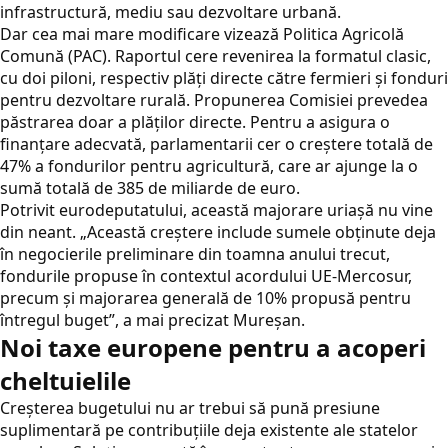
infrastructură, mediu sau dezvoltare urbană.
Dar cea mai mare modificare vizează Politica Agricolă
Comună (PAC). Raportul cere revenirea la formatul clasic,
cu doi piloni, respectiv plăți directe către fermieri și fonduri
pentru dezvoltare rurală. Propunerea Comisiei prevedea
păstrarea doar a plăților directe. Pentru a asigura o
finanțare adecvată, parlamentarii cer o creștere totală de
47% a fondurilor pentru agricultură, care ar ajunge la o
sumă totală de 385 de miliarde de euro.
Potrivit eurodeputatului, această majorare uriașă nu vine
din neant. „Această creştere include sumele obţinute deja
în negocierile preliminare din toamna anului trecut,
fondurile propuse în contextul acordului UE-Mercosur,
precum şi majorarea generală de 10% propusă pentru
întregul buget”, a mai precizat Mureșan.
Noi taxe europene pentru a acoperi
cheltuielile
Creșterea bugetului nu ar trebui să pună presiune
suplimentară pe contribuțiile deja existente ale statelor