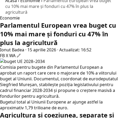
Acasă
›
Economie
›
Parlamentul European vrea buget
cu 10% mai mare și fonduri cu 47% în plus la
agricultură
Economie
Parlamentul European vrea buget cu
10% mai mare și fonduri cu 47% în
plus la agricultură
Ionut Badea
·
15 aprilie 2026
·
Actualizat: 16:52
FB
X
WA
🔗
Comisia pentru bugete din Parlamentul European a
aprobat un raport care cere o majorare de 10% a viitorului
buget al Uniunii. Documentul, coordonat de eurodeputatul
Siegfried Mureșan, stabilește poziția legislativului pentru
cadrul financiar 2028-2034 și propune o creștere masivă a
fondurilor pentru agricultură.
Bugetul total al Uniunii Europene ar ajunge astfel la
aproximativ 1,79 trilioane de euro.
Agricultura și coeziunea, separate și