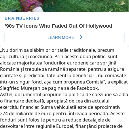
„Nu dorim să slăbim priorităţile tradiţionale, precum
agricultura şi coeziunea. Prin aceste două politici sunt
alocate majoritatea fondurilor europene care sprijină
România şi trebuie să rămână separate, pentru a asigura
claritate şi predictibilitate pentru beneficiari, nu comasate
într-un singur fond, aşa cum propunea Comisia”, a explicat
Siegfried Mureșan pe pagina sa de Facebook.
Astfel, documentul propune ca politica de coeziune să aibă
o finanțare dedicată, apropiată de cea din actualul
exercițiu financiar. Suma vehiculată este de aproximativ
274 de miliarde de euro pentru întreaga perioadă. Aceste
fonduri sunt folosite pentru a reduce decalajele de
dezvoltare între regiunile Europei, finanțând proiecte de