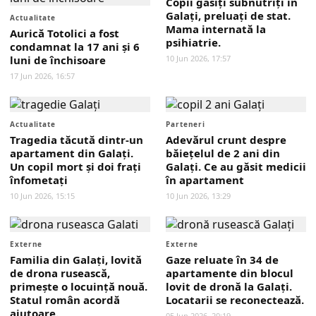
Copii găsiți subnutriți în
Galați, preluați de stat.
Actualitate
Mama internată la
Aurică Totolici a fost
psihiatrie.
condamnat la 17 ani și 6
luni de închisoare
10 Jun 2026, 17:57
17 Jun 2026, 16:57
Actualitate
Parteneri
Tragedia tăcută dintr-un
Adevărul crunt despre
apartament din Galați.
băiețelul de 2 ani din
Un copil mort și doi frați
Galați. Ce au găsit medicii
înfometați
în apartament
10 Jun 2026, 15:15
10 Jun 2026, 13:29
Externe
Externe
Familia din Galați, lovită
Gaze reluate în 34 de
de drona rusească,
apartamente din blocul
primește o locuință nouă.
lovit de dronă la Galați.
Statul român acordă
Locatarii se reconectează.
ajutoare.
05 Jun 2026, 20:19