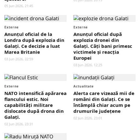
05 Jun 2026, 21:45
Externe
Externe
Anunțul oficial de la
Anunțul oficial după
Londra după explozia din
explozia dronei din
Galați. Ce decizie a luat
Galați. Câți bani primesc
Marea Britanie
victimele și reacția
Europei
03 Jun 2026, 22:59
03 Jun 2026, 12:25
Externe
Actualitate
NATO intensifică apărarea
Alerta care vizează mii de
flancului estic. Noi
români din Galați. Ce se
capabilități militare
întâmplă chiar acum pe
dislocate după drona din
drumurile județene
Galați.
02 Jun 2026, 23:01
02 Jun 2026, 23:31