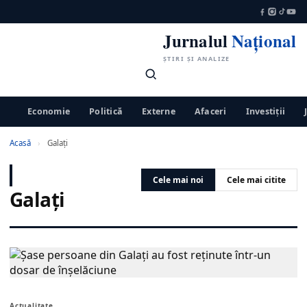
Jurnalul
Național
ȘTIRI ȘI ANALIZE
Economie
Politică
Externe
Afaceri
Investiții
Acasă
›
Galaţi
Cele mai noi
Cele mai citite
Galaţi
Actualitate