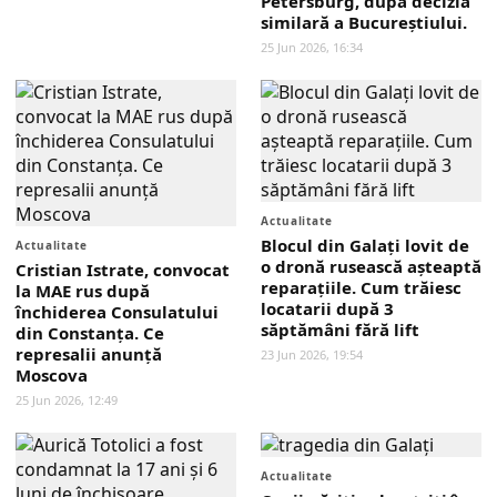
Petersburg, după decizia
similară a Bucureștiului.
25 Jun 2026, 16:34
Actualitate
Blocul din Galați lovit de
Actualitate
o dronă rusească așteaptă
Cristian Istrate, convocat
reparațiile. Cum trăiesc
la MAE rus după
locatarii după 3
închiderea Consulatului
săptămâni fără lift
din Constanța. Ce
represalii anunță
23 Jun 2026, 19:54
Moscova
25 Jun 2026, 12:49
Actualitate