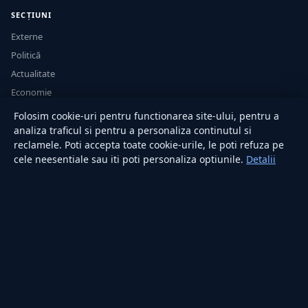
SECȚIUNI
Externe
Politică
Actualitate
Economie
Sănătate
Folosim cookie-uri pentru functionarea site-ului, pentru a
Utile
analiza traficul si pentru a personaliza continutul si
reclamele. Poti accepta toate cookie-urile, le poti refuza pe
cele neesentiale sau iti poti personaliza optiunile.
Detalii
RUBRICI
Lifestyle
Publicitate
Investiții
Tech
Sport
Casă și Grădină
PUBLICAȚIA