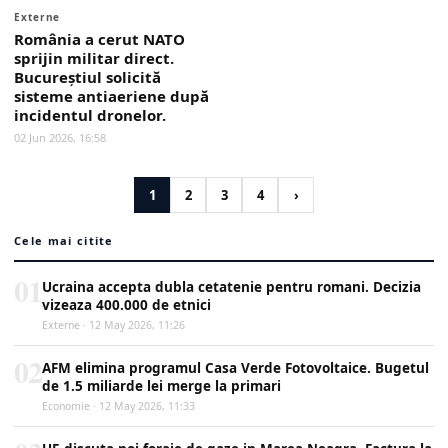
Externe
România a cerut NATO
sprijin militar direct.
Bucureștiul solicită
sisteme antiaeriene după
incidentul dronelor.
02 Jun 2026, 16:58
1
2
3
4
›
Cele mai citite
01
Ucraina accepta dubla cetatenie pentru romani. Decizia
vizeaza 400.000 de etnici
Externe · 12 May 2026, 11:26
02
AFM elimina programul Casa Verde Fotovoltaice. Bugetul
de 1.5 miliarde lei merge la primari
Economie · 12 May 2026, 11:33