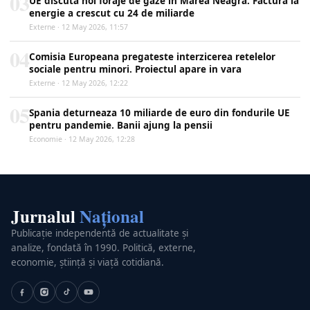
03
UE discuta noi foraje de gaze in Marea Neagra. Factura la
energie a crescut cu 24 de miliarde
Externe · 12 May 2026, 11:57
04
Comisia Europeana pregateste interzicerea retelelor
sociale pentru minori. Proiectul apare in vara
Externe · 12 May 2026, 12:22
05
Spania deturneaza 10 miliarde de euro din fondurile UE
pentru pandemie. Banii ajung la pensii
Economie · 12 May 2026, 12:28
Jurnalul
Național
Publicație independentă de actualitate și
analize, fondată în 1990. Politică, externe,
economie, știință și viață cotidiană.