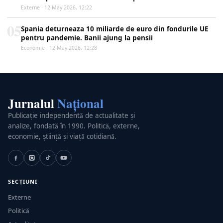
Externe · 12 May 2026, 12:22
05
Spania deturneaza 10 miliarde de euro din fondurile UE
pentru pandemie. Banii ajung la pensii
Economie · 12 May 2026, 12:28
Jurnalul
Național
Publicație independentă de actualitate și
analize, fondată în 1990. Politică, externe,
economie, știință și viață cotidiană.
SECȚIUNI
Externe
Politică