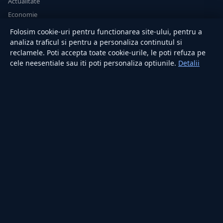
Actualitate
Economie
Sănătate
Folosim cookie-uri pentru functionarea site-ului, pentru a
Utile
analiza traficul si pentru a personaliza continutul si
reclamele. Poti accepta toate cookie-urile, le poti refuza pe
cele neesentiale sau iti poti personaliza optiunile.
Detalii
RUBRICI
Lifestyle
Publicitate
Investiții
Tech
Sport
Casă și Grădină
PUBLICAȚIA
Despre noi
Redacția
Contact