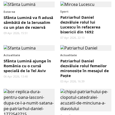
Sport
Externe
Patriarhul Daniel
Sfânta Lumină va fi adusă
dezvăluie rolul lui
sâmbătă de la Ierusalim
Lucescu în refacerea
cu un plan de rezervă
bisericii din 1692
09 Apr 2026, 15:51
07 Apr 2026, 22:10
Actualitate
Actualitate
Sfânta Lumină ajunge în
Patriarhul Daniel
România cu o cursă
dezvăluie rolul femeilor
specială de la Tel Aviv
mironosițe în mesajul de
Paște
06 Apr 2026, 13:48
03 Apr 2026, 16:39