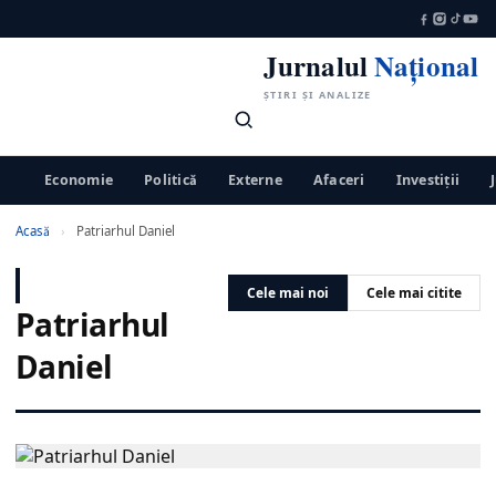
Jurnalul
Național
ȘTIRI ȘI ANALIZE
Economie
Politică
Externe
Afaceri
Investiții
Acasă
›
Patriarhul Daniel
Cele mai noi
Cele mai citite
Patriarhul
Daniel