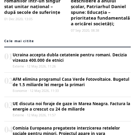
românilor într-un singur
deschidere a anului
stat unitar naţional –
şcolar, Patriarhul Daniel
după secole de suferinţe
spune: Educaţia –
prioritatea fundamentală
01 Dec 2020, 13:05
a oricărei societăţi;
07 Sep 2020, 08:38
Cele mai citite
01
Ucraina accepta dubla cetatenie pentru romani. Decizia
vizeaza 400.000 de etnici
Externe · 12 May 2026, 11:26
02
AFM elimina programul Casa Verde Fotovoltaice. Bugetul
de 1.5 miliarde lei merge la primari
Economie · 12 May 2026, 11:33
03
UE discuta noi foraje de gaze in Marea Neagra. Factura la
energie a crescut cu 24 de miliarde
Externe · 12 May 2026, 11:57
04
Comisia Europeana pregateste interzicerea retelelor
sociale pentru minori. Proiectul apare in vara