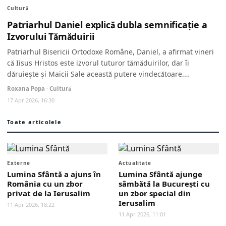
Cultură
Patriarhul Daniel explică dubla semnificație a
Izvorului Tămăduirii
Patriarhul Bisericii Ortodoxe Române, Daniel, a afirmat vineri
că Iisus Hristos este izvorul tuturor tămăduirilor, dar îi
dăruiește și Maicii Sale această putere vindecătoare.
Preafericitul...
Roxana Popa · Cultură
17 Apr 2026, 16:30
Toate articolele
Externe
Actualitate
Lumina Sfântă a ajuns în
Lumina Sfântă ajunge
România cu un zbor
sâmbătă la București cu
privat de la Ierusalim
un zbor special din
Ierusalim
11 Apr 2026, 18:22
11 Apr 2026, 11:01