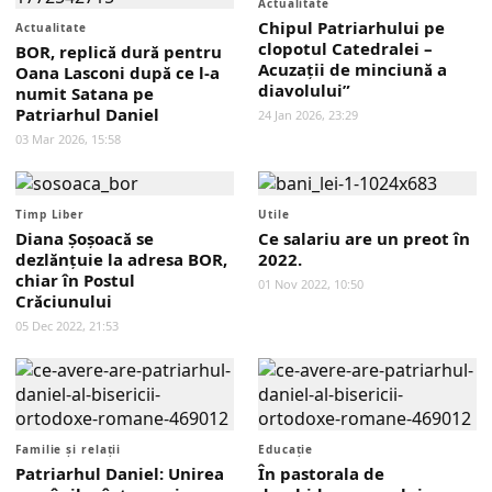
Actualitate
Chipul Patriarhului pe
Actualitate
clopotul Catedralei –
BOR, replică dură pentru
Acuzații de minciună a
Oana Lasconi după ce l-a
diavolului”
numit Satana pe
Patriarhul Daniel
24 Jan 2026, 23:29
03 Mar 2026, 15:58
Timp Liber
Utile
Diana Şoşoacă se
Ce salariu are un preot în
dezlănţuie la adresa BOR,
2022.
chiar în Postul
01 Nov 2022, 10:50
Crăciunului
05 Dec 2022, 21:53
Familie și relații
Educaţie
Patriarhul Daniel: Unirea
În pastorala de