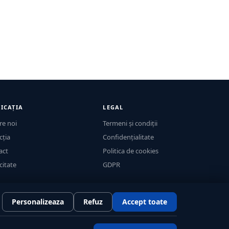
ICAȚIA
LEGAL
re noi
Termeni și condiții
cția
Confidențialitate
act
Politica de cookies
citate
GDPR
Personalizeaza
Refuz
Accept toate