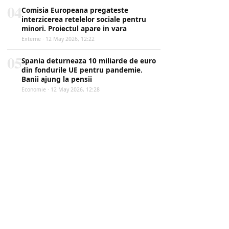
04
Comisia Europeana pregateste
interzicerea retelelor sociale pentru
minori. Proiectul apare in vara
Externe · 12 May 2026, 12:22
05
Spania deturneaza 10 miliarde de euro
din fondurile UE pentru pandemie.
Banii ajung la pensii
Economie · 12 May 2026, 12:28