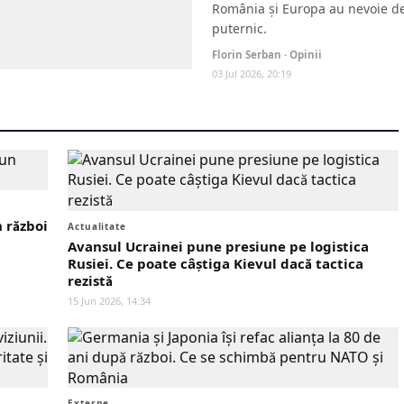
România și Europa au nevoie de 
puternic.
Florin Serban · Opinii
03 Jul 2026, 20:19
 război
Actualitate
Avansul Ucrainei pune presiune pe logistica
Rusiei. Ce poate câștiga Kievul dacă tactica
rezistă
15 Jun 2026, 14:34
Externe