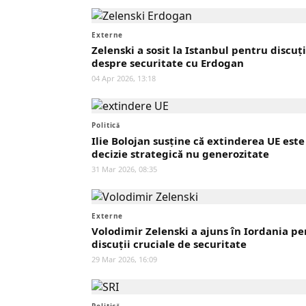
Externe
Zelenski a sosit la Istanbul pentru discuți
despre securitate cu Erdogan
04 Apr 2026, 13:18
Politică
Ilie Bolojan susține că extinderea UE este
decizie strategică nu generozitate
31 Mar 2026, 08:35
Externe
Volodimir Zelenski a ajuns în Iordania p
discuții cruciale de securitate
29 Mar 2026, 16:09