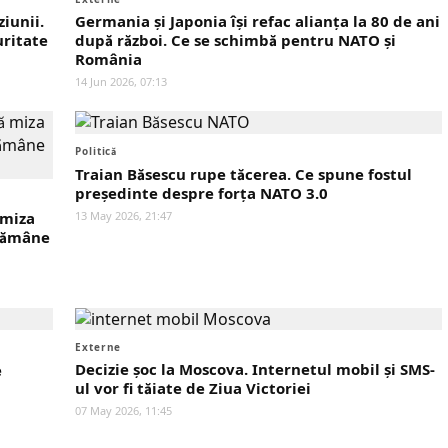
iunii.
Germania și Japonia își refac alianța la 80 de ani
uritate
după război. Ce se schimbă pentru NATO și
România
14 Jun 2026, 07:13
Politică
Traian Băsescu rupe tăcerea. Ce spune fostul
președinte despre forța NATO 3.0
 miza
13 May 2026, 21:47
 rămâne
Externe
Decizie șoc la Moscova. Internetul mobil și SMS-
e
ul vor fi tăiate de Ziua Victoriei
07 May 2026, 11:45