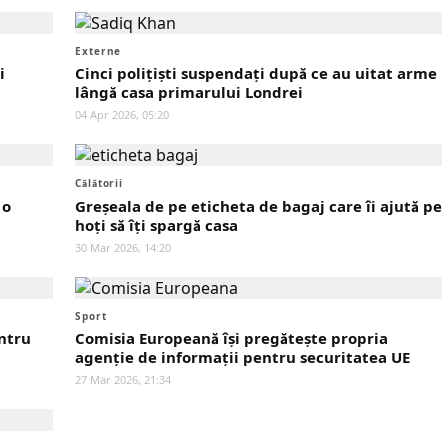
Externe
i
Cinci polițiști suspendați după ce au uitat arme
lângă casa primarului Londrei
04 Apr 2026, 05:20
Călătorii
 o
Greșeala de pe eticheta de bagaj care îi ajută pe
hoți să îți spargă casa
30 Mar 2026, 14:20
Sport
entru
Comisia Europeană își pregătește propria
agenție de informații pentru securitatea UE
27 Mar 2026, 21:34