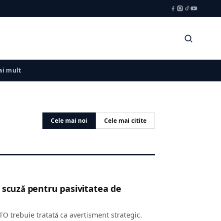
i mult
Cele mai noi
Cele mai citite
 scuză pentru pasivitatea de
O trebuie tratată ca avertisment strategic.