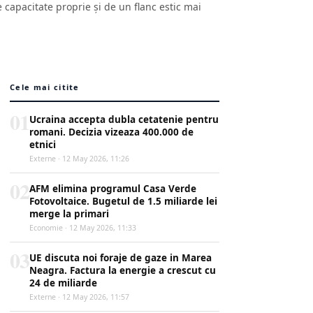
capacitate proprie și de un flanc estic mai
Cele mai citite
01
Ucraina accepta dubla cetatenie pentru
romani. Decizia vizeaza 400.000 de
etnici
Externe · 12 May 2026, 11:26
02
AFM elimina programul Casa Verde
Fotovoltaice. Bugetul de 1.5 miliarde lei
merge la primari
Economie · 12 May 2026, 11:33
03
UE discuta noi foraje de gaze in Marea
Neagra. Factura la energie a crescut cu
24 de miliarde
Externe · 12 May 2026, 11:57