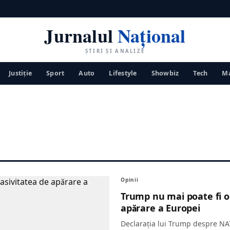
Jurnalul
Național
ȘTIRI ȘI ANALIZE
Justiţie
Sport
Auto
Lifestyle
Showbiz
Tech
Ma
Opinii
Trump nu mai poate fi o
apărare a Europei
Declarația lui Trump despre NAT