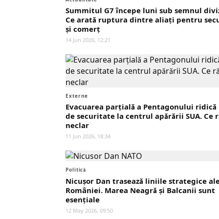
Summitul G7 începe luni sub semnul diviz
Ce arată ruptura dintre aliați pentru sec
și comerț
14 Jun 2026, 12:21
Externe
Evacuarea parțială a Pentagonului ridică
de securitate la centrul apărării SUA. Ce
neclar
11 Jun 2026, 18:34
Politică
Nicușor Dan trasează liniile strategice al
României. Marea Neagră și Balcanii sunt
esențiale
12 May 2026, 09:50