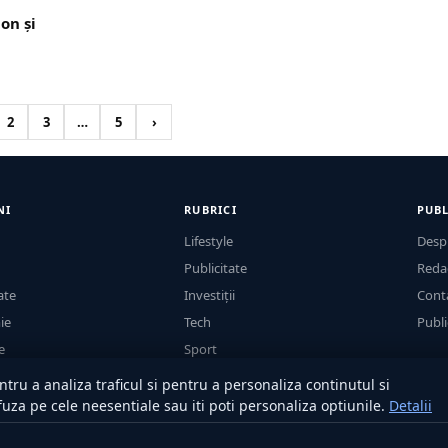
on și
2
3
…
5
›
NI
RUBRICI
PUBL
Lifestyle
Desp
Publicitate
Reda
ate
Investiții
Cont
ie
Tech
Publi
e
Sport
Casă și Grădină
tru a analiza traficul si pentru a personaliza continutul si
efuza pe cele neesentiale sau iti poti personaliza optiunile.
Detalii