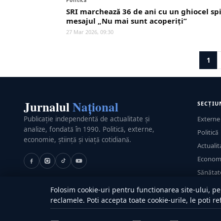
Politică
SRI marchează 36 de ani cu un ghiocel spi
mesajul „Nu mai sunt acoperiți”
27 Mar 2026, 09:30
1
Jurnalul
Național
SECȚIU
Publicație independentă de actualitate și
Externe
analize, fondată în 1990. Politică, externe,
Politică
economie, știință și viață cotidiană.
Actualit
Econom
Sănătat
Utile
Folosim cookie-uri pentru functionarea site-ului, pen
reclamele. Poti accepta toate cookie-urile, le poti r