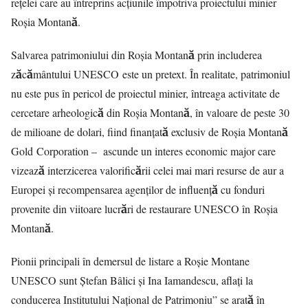
rețelei care au întreprins acțiunile împotriva proiectului minier
Roșia Montană.
Salvarea patrimoniului din Roșia Montană prin includerea
zăcământului UNESCO este un pretext. În realitate, patrimoniul
nu este pus în pericol de proiectul minier, întreaga activitate de
cercetare arheologică din Roșia Montană, în valoare de peste 30
de milioane de dolari, fiind finanțată exclusiv de Roșia Montană
Gold Corporation – ascunde un interes economic major care
vizează interzicerea valorificării celei mai mari resurse de aur a
Europei și recompensarea agenților de influență cu fonduri
provenite din viitoare lucrări de restaurare UNESCO în Roșia
Montană.
Pionii principali în demersul de listare a Roșie Montane
UNESCO sunt Ștefan Bâlici și Ina Iamandescu, aflați la
conducerea Institutului Național de Patrimoniu” se arată în