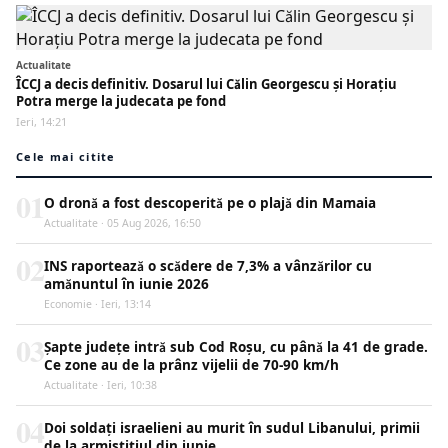
Actualitate
ÎCCJ a decis definitiv. Dosarul lui Călin Georgescu și Horațiu
Potra merge la judecata pe fond
Ieri, 14:21
Cele mai citite
01
O dronă a fost descoperită pe o plajă din Mamaia
Actualitate · 05 Aug 2026, 16:50
02
INS raportează o scădere de 7,3% a vânzărilor cu
amănuntul în iunie 2026
Economie · Ieri, 13:14
03
Șapte județe intră sub Cod Roșu, cu până la 41 de grade.
Ce zone au de la prânz vijelii de 70-90 km/h
Actualitate · Ieri, 10:38
04
Doi soldați israelieni au murit în sudul Libanului, primii
de la armistițiul din iunie