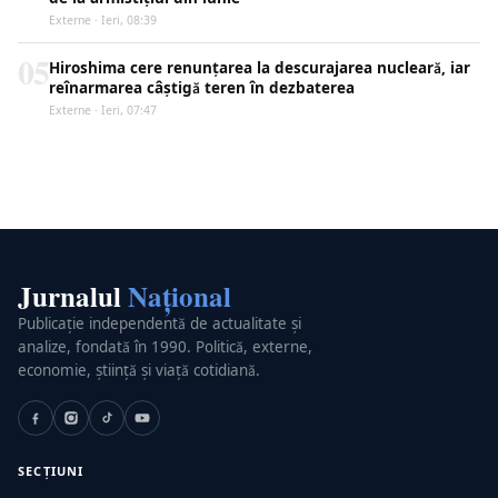
Externe · Ieri, 08:39
05
Hiroshima cere renunțarea la descurajarea nucleară, iar
reînarmarea câștigă teren în dezbaterea
Externe · Ieri, 07:47
Jurnalul
Național
Publicație independentă de actualitate și
analize, fondată în 1990. Politică, externe,
economie, știință și viață cotidiană.
SECȚIUNI