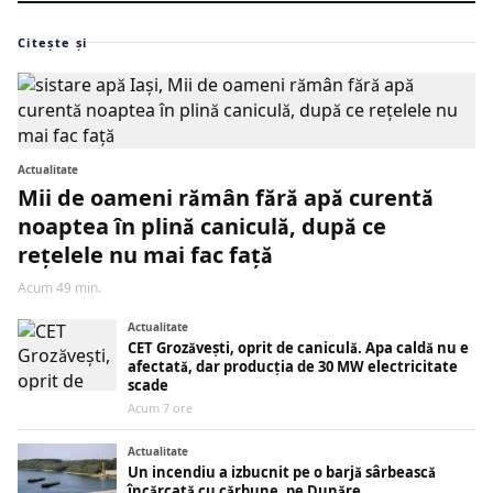
Citește și
Actualitate
Mii de oameni rămân fără apă curentă
noaptea în plină caniculă, după ce
rețelele nu mai fac față
Acum 49 min.
Actualitate
CET Grozăvești, oprit de caniculă. Apa caldă nu e
afectată, dar producția de 30 MW electricitate
scade
Acum 7 ore
Actualitate
Un incendiu a izbucnit pe o barjă sârbească
încărcată cu cărbune, pe Dunăre