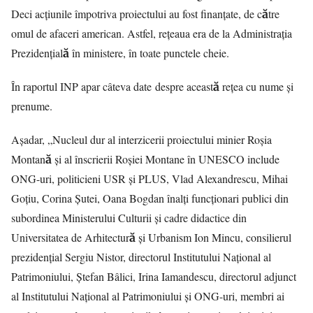
Deci acțiunile împotriva proiectului au fost finanțate, de către
omul de afaceri american. Astfel, rețeaua era de la Administrația
Prezidențială în ministere, în toate punctele cheie.
În raportul INP apar câteva date despre această rețea cu nume și
prenume.
Aşadar, „Nucleul dur al interzicerii proiectului minier Roșia
Montană și al înscrierii Roșiei Montane în UNESCO include
ONG-uri, politicieni USR și PLUS, Vlad Alexandrescu, Mihai
Goțiu, Corina Şutei, Oana Bogdan înalți funcționari publici din
subordinea Ministerului Culturii și cadre didactice din
Universitatea de Arhitectură și Urbanism Ion Mincu, consilierul
prezidențial Sergiu Nistor, directorul Institutului Național al
Patrimoniului, Ștefan Bâlici, Irina Iamandescu, directorul adjunct
al Institutului Național al Patrimoniului și ONG-uri, membri ai