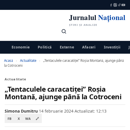
Jurnalul
Național
ȘTIRI ȘI ANALIZE
Economie
Politică
Externe
Afaceri
Investiții
Acasă
›
Actualitate
›
„Tentaculele caracatiţei” Roşia Montană, ajunge până
la Cotroceni
Actualitate
„Tentaculele caracatiţei” Roşia
Montană, ajunge până la Cotroceni
Simona Dumitru
·
14 februarie 2024
·
Actualizat: 12:13
FB
X
WA
🔗