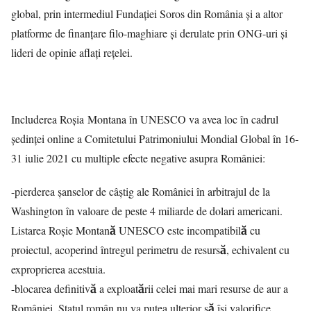
global, prin intermediul Fundației Soros din România și a altor
platforme de finanțare filo-maghiare și derulate prin ONG-uri și
lideri de opinie aflați rețelei.
Includerea Roșia Montana în UNESCO va avea loc în cadrul
ședinței online a Comitetului Patrimoniului Mondial Global în 16-
31 iulie 2021 cu multiple efecte negative asupra României:
-pierderea șanselor de câștig ale României în arbitrajul de la
Washington în valoare de peste 4 miliarde de dolari americani.
Listarea Roșie Montană UNESCO este incompatibilă cu
proiectul, acoperind întregul perimetru de resursă, echivalent cu
exproprierea acestuia.
-blocarea definitivă a exploatării celei mai mari resurse de aur a
României. Statul român nu va putea ulterior să își valorifice