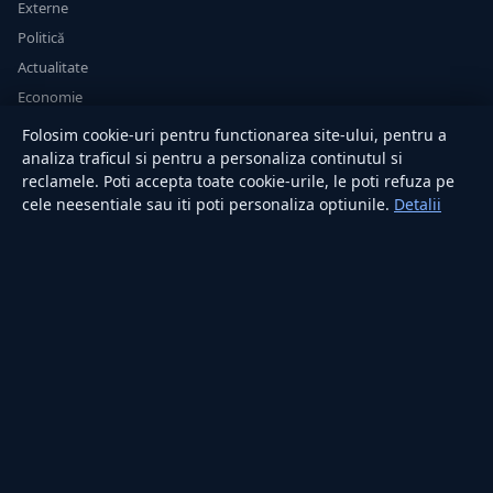
Externe
Politică
Actualitate
Economie
Sănătate
Folosim cookie-uri pentru functionarea site-ului, pentru a
Utile
analiza traficul si pentru a personaliza continutul si
reclamele. Poti accepta toate cookie-urile, le poti refuza pe
cele neesentiale sau iti poti personaliza optiunile.
Detalii
RUBRICI
Lifestyle
Publicitate
Investiții
Tech
Sport
Casă și Grădină
PUBLICAȚIA
Despre noi