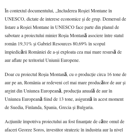
În contextul documentului, „Includerea Roșiei Montane în
UNESCO, dictate de interese economice și de grup. Demersul de
listare a Roșiei Montane în UNESCO face parte din planul de
sabotare a proiectului minier Roșia Montană asociere între statul
român 19,31% și Gabriel Resources 80,69% în scopul
împiedicării României de a-și exploata cea mai mare resursă de
aur aflate pe teritoriul Uniunii Europene.
Doar cu proiectul Roșia Montană, cu o producție circa 16 tone de
aur pe an, România ar redeveni cel mai mare producător de aur și
argint din Uniunea Europeană, producția anuală de aur în
Uniunea Europeană fiind de 13 tone, asigurată în acest moment
de Suedia, Finlanda, Spania, Grecia și Bulgaria.
Acțiunile împotriva proiectului au fost finanțate de către omul de
afaceri George Soros, investitor strategic în industria aur la nivel