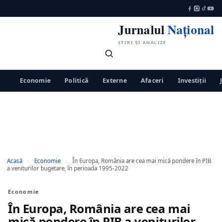
Jurnalul
Național
ȘTIRI ȘI ANALIZE
Economie
Politică
Externe
Afaceri
Investiții
Acasă
›
Economie
›
În Europa, România are cea mai mică pondere în PIB
a veniturilor bugetare, în perioada 1995-2022
Economie
În Europa, România are cea mai
mică pondere în PIB a veniturilor