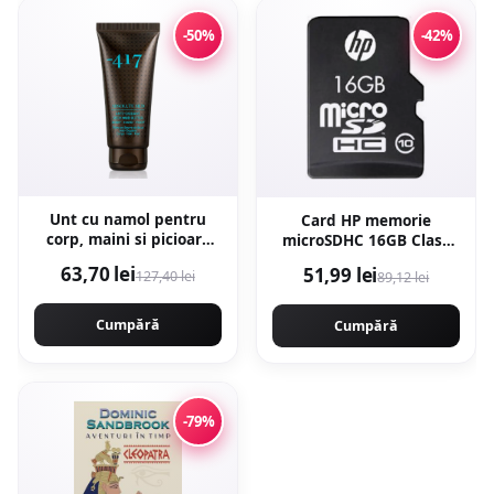
-50%
-42%
Unt cu namol pentru
Card HP memorie
corp, maini si picioare
microSDHC 16GB Class
Absolute Mud, 100 ml,
10 cu Adaptor SD
63,70 lei
51,99 lei
127,40 lei
89,12 lei
Minus 417
Cumpără
Cumpără
-79%