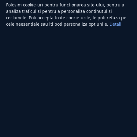
Sănătate
Folosim cookie-uri pentru functionarea site-ului, pentru a
Utile
analiza traficul si pentru a personaliza continutul si
reclamele. Poti accepta toate cookie-urile, le poti refuza pe
cele neesentiale sau iti poti personaliza optiunile.
Detalii
RUBRICI
Lifestyle
Publicitate
Investiții
Tech
Sport
Casă și Grădină
PUBLICAȚIA
Despre noi
Redacția
Contact
Publicitate