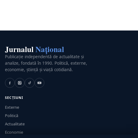
Jurnalul
Național
Publicație independentă de actualitate și
analize, fondată în 1990. Politică, externe,
economie, știință și viață cotidiană.
SECȚIUNI
Externe
Politică
Actualitate
Economie