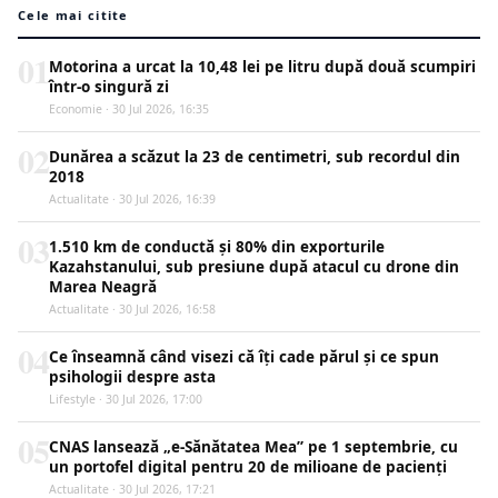
Cele mai citite
01
Motorina a urcat la 10,48 lei pe litru după două scumpiri
într-o singură zi
Economie · 30 Jul 2026, 16:35
02
Dunărea a scăzut la 23 de centimetri, sub recordul din
2018
Actualitate · 30 Jul 2026, 16:39
03
1.510 km de conductă și 80% din exporturile
Kazahstanului, sub presiune după atacul cu drone din
Marea Neagră
Actualitate · 30 Jul 2026, 16:58
04
Ce înseamnă când visezi că îți cade părul și ce spun
psihologii despre asta
Lifestyle · 30 Jul 2026, 17:00
05
CNAS lansează „e-Sănătatea Mea” pe 1 septembrie, cu
un portofel digital pentru 20 de milioane de pacienți
Actualitate · 30 Jul 2026, 17:21