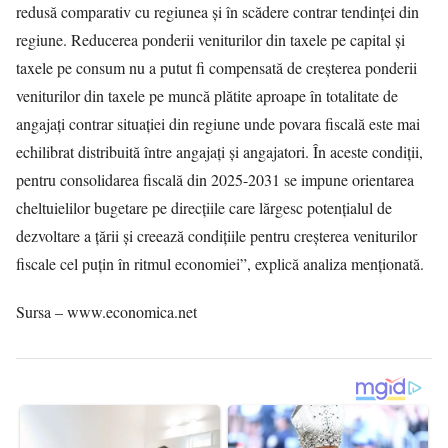
redusă comparativ cu regiunea şi în scădere contrar tendinţei din
regiune. Reducerea ponderii veniturilor din taxele pe capital şi
taxele pe consum nu a putut fi compensată de creşterea ponderii
veniturilor din taxele pe muncă plătite aproape în totalitate de
angajaţi contrar situaţiei din regiune unde povara fiscală este mai
echilibrat distribuită între angajaţi şi angajatori. În aceste condiţii,
pentru consolidarea fiscală din 2025-2031 se impune orientarea
cheltuielilor bugetare pe direcţiile care lărgesc potenţialul de
dezvoltare a ţării şi creează condiţiile pentru creşterea veniturilor
fiscale cel puţin în ritmul economiei”, explică analiza menţionată.
Sursa – www.economica.net