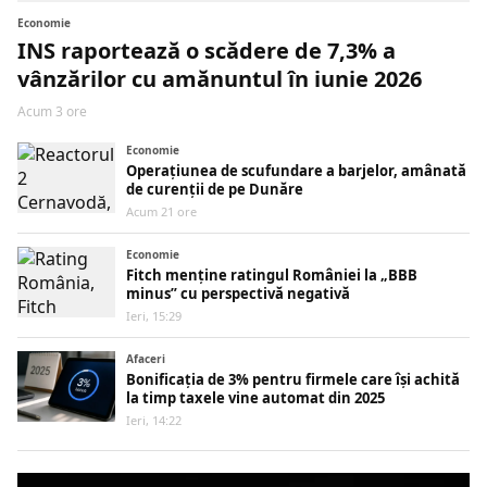
Economie
INS raportează o scădere de 7,3% a
vânzărilor cu amănuntul în iunie 2026
Acum 3 ore
Economie
Operațiunea de scufundare a barjelor, amânată
de curenții de pe Dunăre
Acum 21 ore
Economie
Fitch menține ratingul României la „BBB
minus” cu perspectivă negativă
Ieri, 15:29
Afaceri
Bonificația de 3% pentru firmele care își achită
la timp taxele vine automat din 2025
Ieri, 14:22