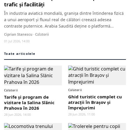
trafic și facilități
În industria aviatică mondială, granița dintre întinderea fizică
a unui aeroport și fluxul real de călători creează adesea
contraste puternice. Arabia Saudită deține o platformă...
Ciprian Stanescu · Călătorii
01 Jul 2026, 14:00
Toate articolele
Călătorii
Călătorii
Ghid turistic complet cu
Tarife și program de
atracții în Brașov și
vizitare la Salina Slănic
împrejurimi
Prahova în 2026
28 Jun 2026, 11:00
28 Jun 2026, 14:00