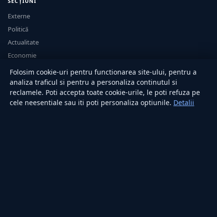
SECȚIUNI
Externe
Politică
Actualitate
Economie
Sănătate
Folosim cookie-uri pentru functionarea site-ului, pentru a
Utile
analiza traficul si pentru a personaliza continutul si
reclamele. Poti accepta toate cookie-urile, le poti refuza pe
cele neesentiale sau iti poti personaliza optiunile.
Detalii
RUBRICI
Lifestyle
Publicitate
Investiții
Tech
Sport
Casă și Grădină
PUBLICAȚIA