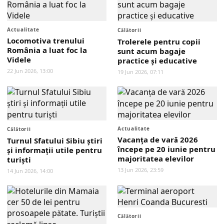
Actualitate
Călătorii
Locomotiva trenului
Trolerele pentru copii
România a luat foc la
sunt acum bagaje
Videle
practice și educative
22 Jun 2026, 13:00
19 Jun 2026, 07:11
Actualitate
Călătorii
Vacanța de vară 2026
Turnul Sfatului Sibiu știri
începe pe 20 iunie pentru
și informații utile pentru
majoritatea elevilor
turiști
13 Jun 2026, 23:59
14 Jun 2026, 14:00
Călătorii