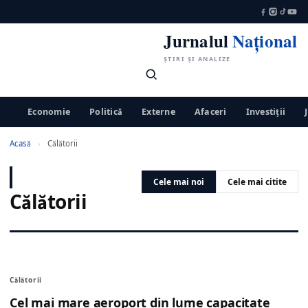
Jurnalul
Național
ȘTIRI ȘI ANALIZE
Economie
Politică
Externe
Afaceri
Investiții
Acasă
›
Călătorii
Cele mai noi
Cele mai citite
Călătorii
Călătorii
Cel mai mare aeroport din lume capacitate