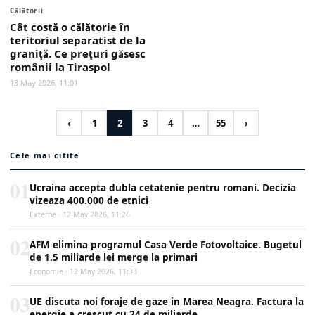
Călătorii
Cât costă o călătorie în
teritoriul separatist de la
graniță. Ce prețuri găsesc
românii la Tiraspol
13 May 2026, 11:01
‹
1
2
3
4
…
55
›
Cele mai citite
01
Ucraina accepta dubla cetatenie pentru romani. Decizia
vizeaza 400.000 de etnici
Externe · 12 May 2026, 11:26
02
AFM elimina programul Casa Verde Fotovoltaice. Bugetul
de 1.5 miliarde lei merge la primari
Economie · 12 May 2026, 11:33
03
UE discuta noi foraje de gaze in Marea Neagra. Factura la
energie a crescut cu 24 de miliarde