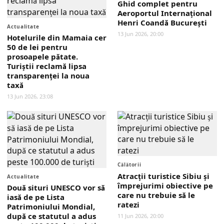
Ghid complet pentru
Aeroportul Internațional
Henri Coandă București
Actualitate
13 Jun 2026, 20:00
Hotelurile din Mamaia cer
50 de lei pentru
prosoapele pătate.
Turiștii reclamă lipsa
transparenței la noua
taxă
13 Jun 2026, 23:08
Călătorii
Atracții turistice Sibiu și
Actualitate
împrejurimi obiective pe
Două situri UNESCO vor să
care nu trebuie să le
iasă de pe Lista
ratezi
Patrimoniului Mondial,
după ce statutul a adus
11 Jun 2026, 20:00