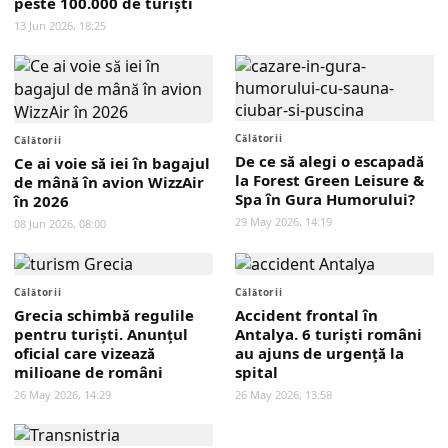
peste 100.000 de turiști
13 Jun 2026, 18:25
Călătorii
Călătorii
De ce să alegi o escapadă
Ce ai voie să iei în bagajul
la Forest Green Leisure &
de mână în avion WizzAir
Spa în Gura Humorului?
în 2026
29 May 2026, 14:19
08 Jun 2026, 08:00
Călătorii
Călătorii
Grecia schimbă regulile
Accident frontal în
pentru turiști. Anunțul
Antalya. 6 turiști români
oficial care vizează
au ajuns de urgență la
milioane de români
spital
26 May 2026, 14:29
26 May 2026, 13:58