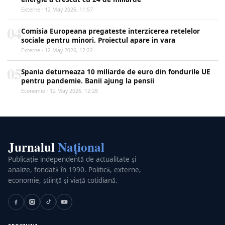
Externe · 12 May 2026, 11:57
04
Comisia Europeana pregateste interzicerea retelelor
sociale pentru minori. Proiectul apare in vara
Externe · 12 May 2026, 12:22
05
Spania deturneaza 10 miliarde de euro din fondurile UE
pentru pandemie. Banii ajung la pensii
Economie · 12 May 2026, 12:28
Jurnalul
Național
Publicație independentă de actualitate și
analize, fondată în 1990. Politică, externe,
economie, știință și viață cotidiană.