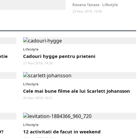
Roxana Tanase · Lifestyle
29 Nov 2018, 19:00
Lifestyle
ptie
Cadouri hygge pentru prieteni
27 Nov 2018, 14:30
Lifestyle
Cele mai bune filme ale lui Scarlett Johansson
26 Nov 2018, 10:21
Lifestyle
9?
12 activitati de facut in weekend