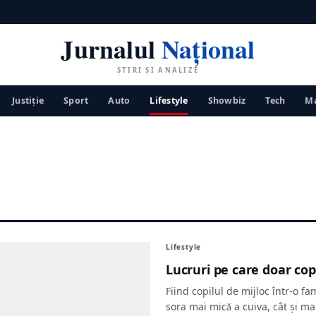
Jurnalul
Național
ȘTIRI ȘI ANALIZE
Justiţie
Sport
Auto
Lifestyle
Showbiz
Tech
Ma
Lifestyle
Lucruri pe care doar copii
Fiind copilul de mijloc într-o fam
sora mai mică a cuiva, cât și mai