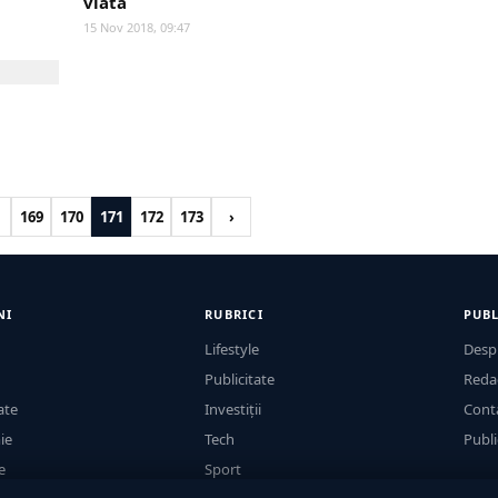
viata
15 Nov 2018, 09:47
169
170
171
172
173
›
NI
RUBRICI
PUBL
Lifestyle
Desp
Publicitate
Reda
ate
Investiții
Cont
ie
Tech
Publi
e
Sport