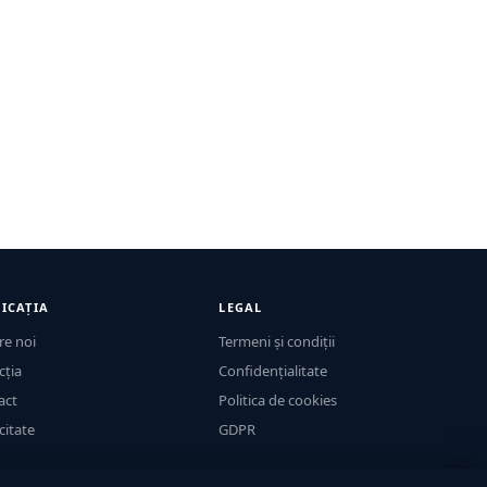
ICAȚIA
LEGAL
re noi
Termeni și condiții
cția
Confidențialitate
act
Politica de cookies
citate
GDPR