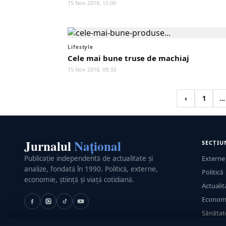
15 Nov 2018, 15:09
Lifestyle
Cele mai bune truse de machiaj
15 Nov 2018, 09:33
‹
1
…
Jurnalul
Național
SECȚIU
Publicație independentă de actualitate și
Externe
analize, fondată în 1990. Politică, externe,
Politică
economie, știință și viață cotidiană.
Actualit
Econom
Sănătat