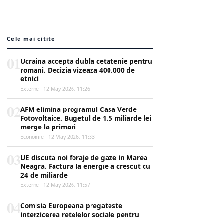
Cele mai citite
01
Ucraina accepta dubla cetatenie pentru
romani. Decizia vizeaza 400.000 de
etnici
Externe · 12 May 2026, 11:26
02
AFM elimina programul Casa Verde
Fotovoltaice. Bugetul de 1.5 miliarde lei
merge la primari
Economie · 12 May 2026, 11:33
03
UE discuta noi foraje de gaze in Marea
Neagra. Factura la energie a crescut cu
24 de miliarde
Externe · 12 May 2026, 11:57
04
Comisia Europeana pregateste
interzicerea retelelor sociale pentru