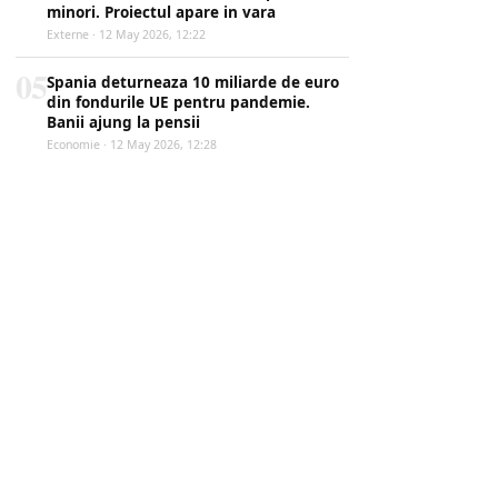
minori. Proiectul apare in vara
Externe · 12 May 2026, 12:22
05
Spania deturneaza 10 miliarde de euro
din fondurile UE pentru pandemie.
Banii ajung la pensii
Economie · 12 May 2026, 12:28