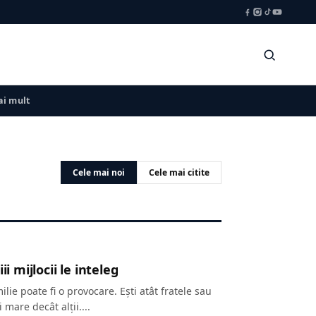
i mult
Cele mai noi
Cele mai citite
i mijlocii le inteleg
ilie poate fi o provocare. Ești atât fratele sau
 mare decât alții....