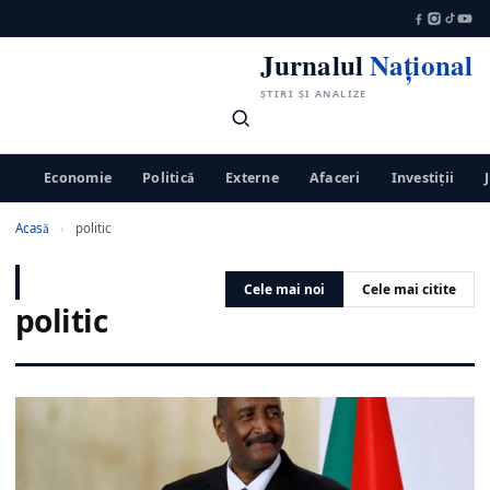
Jurnalul
Național
ȘTIRI ȘI ANALIZE
Economie
Politică
Externe
Afaceri
Investiții
Acasă
›
politic
Cele mai noi
Cele mai citite
politic