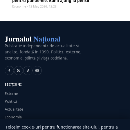
pentru pandemie. Banii ajung la pensii
Economie · 12 May 2026, 12:28
Jurnalul
Național
Publicație independentă de actualitate și
analize, fondată în 1990. Politică, externe,
economie, știință și viață cotidiană.
SECȚIUNI
Externe
Politică
Actualitate
Economie
Sănătate
Folosim cookie-uri pentru functionarea site-ului, pentru a