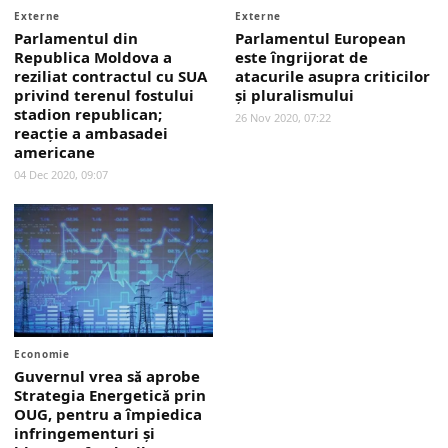
Externe
Externe
Parlamentul din
Parlamentul European
Republica Moldova a
este îngrijorat de
reziliat contractul cu SUA
atacurile asupra criticilor
privind terenul fostului
şi pluralismului
stadion republican;
26 Nov 2020, 07:22
reacţie a ambasadei
americane
04 Dec 2020, 09:07
Economie
Guvernul vrea să aprobe
Strategia Energetică prin
OUG, pentru a împiedica
infringementuri şi