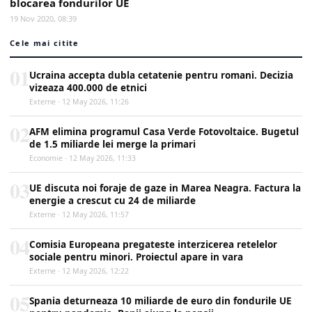
blocarea fondurilor UE
19 Nov 2020, 08:39
Cele mai citite
01
Ucraina accepta dubla cetatenie pentru romani. Decizia
vizeaza 400.000 de etnici
Externe · 12 May 2026, 11:26
02
AFM elimina programul Casa Verde Fotovoltaice. Bugetul
de 1.5 miliarde lei merge la primari
Economie · 12 May 2026, 11:33
03
UE discuta noi foraje de gaze in Marea Neagra. Factura la
energie a crescut cu 24 de miliarde
Externe · 12 May 2026, 11:57
04
Comisia Europeana pregateste interzicerea retelelor
sociale pentru minori. Proiectul apare in vara
Externe · 12 May 2026, 12:22
05
Spania deturneaza 10 miliarde de euro din fondurile UE