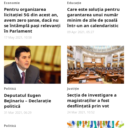
Economie
Educaţie
Pentru organizarea
Care este soluţia pentru
licitaţiei 5G din acest an,
garantarea unui număr
avem zero şanse, dacă nu
minim de zile de şcoală
se întâmplă paşi relevanţi
într-un an calendaristic
în Parlament
09 Apr 2021, 05:27
17 May 2021, 10:58
Politică
Justiţie
Secţia de investigare a
Deputatul Eugen
magistraţilor a fost
Bejinariu – Declaraţie
desfiinţată prin vot
politică
24 Mar 2021, 10:52
31 Mar 2021, 06:29
Politică