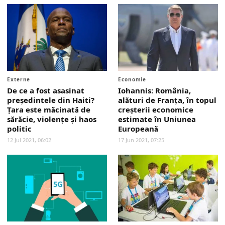
Externe
Economie
De ce a fost asasinat
Iohannis: România,
președintele din Haiti?
alături de Franţa, în topul
Țara este măcinată de
creşterii economice
sărăcie, violențe și haos
estimate în Uniunea
politic
Europeană
12 Jul 2021, 06:02
17 Jun 2021, 07:25