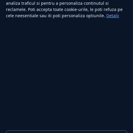
Utile
analiza traficul si pentru a personaliza continutul si
reclamele. Poti accepta toate cookie-urile, le poti refuza pe
cele neesentiale sau iti poti personaliza optiunile.
Detalii
RUBRICI
Lifestyle
Publicitate
Investiții
Tech
Sport
Casă și Grădină
PUBLICAȚIA
Despre noi
Redacția
Contact
Publicitate
LEGAL