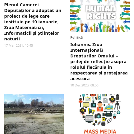
Plenul Camerei
Deputaţilor a adoptat un
proiect de lege care
instituie pe 10 ianuarie,
Ziua Matematicii,
Informaticii şi Ştiinţelor
Politică
naturii
Iohannis: Ziua
17 Mar 2021, 10:45
Internaţională
Drepturilor Omului –
prilej de reflecţie asupra
rolului fiecăruia în
respectarea şi protejarea
acestora
10 Dec 2020, 08:56