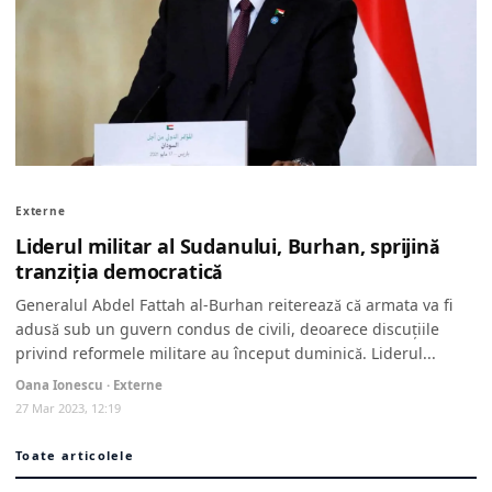
Externe
Liderul militar al Sudanului, Burhan, sprijină
tranziția democratică
Generalul Abdel Fattah al-Burhan reiterează că armata va fi
adusă sub un guvern condus de civili, deoarece discuțiile
privind reformele militare au început duminică. Liderul...
Oana Ionescu · Externe
27 Mar 2023, 12:19
Toate articolele