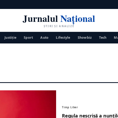
Jurnalul
Național
ȘTIRI ȘI ANALIZE
Justiţie
Sport
Auto
Lifestyle
Showbiz
Tech
Ma
Timp Liber
Regula nescrisă a nunțilo