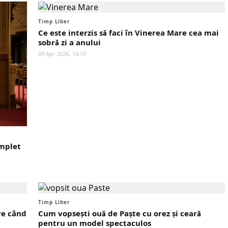
Timp Liber
Ce este interzis să faci în Vinerea Mare cea mai
sobră zi a anului
09 Apr 2026, 14:10
omplet
Timp Liber
re când
Cum vopsești ouă de Paște cu orez și ceară
pentru un model spectaculos