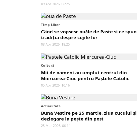
09 Apr 2026, 06:25
Timp Liber
Când se vopsesc ouăle de Paște și ce spu
tradiția despre cojile lor
08 Apr 2026, 18:25
Cultură
Mii de oameni au umplut centrul din
Miercurea-Ciuc pentru Paștele Catolic
05 Apr 2026, 10:16
Actualitate
Buna Vestire pe 25 martie, ziua cucului ş
dezlegare la peşte din post
25 Mar 2026, 06:14