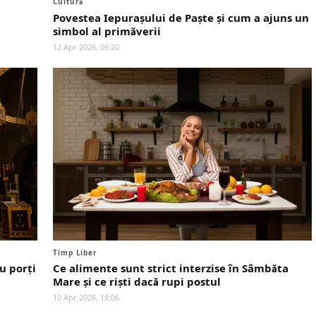
Cultură
Povestea Iepurașului de Paște și cum a ajuns un
simbol al primăverii
12 Apr 2026, 06:20
Timp Liber
u porți
Ce alimente sunt strict interzise în Sâmbăta
Mare și ce riști dacă rupi postul
10 Apr 2026, 18:06