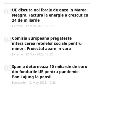
03
UE discuta noi foraje de gaze in Marea
Neagra. Factura la energie a crescut cu
24 de miliarde
Externe · 12 May 2026, 11:57
04
Comisia Europeana pregateste
interzicerea retelelor sociale pentru
minori. Proiectul apare in vara
Externe · 12 May 2026, 12:22
05
Spania deturneaza 10 miliarde de euro
din fondurile UE pentru pandemie.
Banii ajung la pensii
Economie · 12 May 2026, 12:28