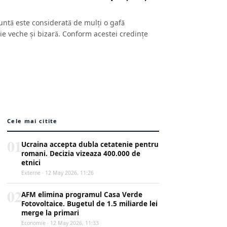
nuntă este considerată de mulți o gafă
ie veche și bizară. Conform acestei credințe
Cele mai citite
01
Ucraina accepta dubla cetatenie pentru
romani. Decizia vizeaza 400.000 de
etnici
Externe · 12 May 2026, 11:26
02
AFM elimina programul Casa Verde
Fotovoltaice. Bugetul de 1.5 miliarde lei
merge la primari
Economie · 12 May 2026, 11:33