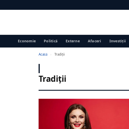
Economie
Politică
Externe
Afaceri
Investiții
Acasă
›
Tradiţii
Tradiţii