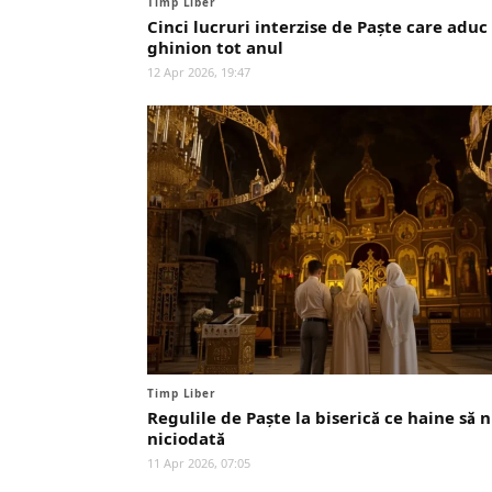
Timp Liber
Cinci lucruri interzise de Paște care aduc
ghinion tot anul
12 Apr 2026, 19:47
Timp Liber
Regulile de Paște la biserică ce haine să n
niciodată
11 Apr 2026, 07:05