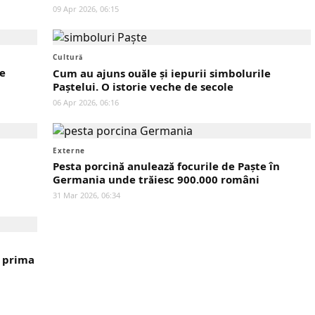
09 Apr 2026, 06:15
Cultură
ne
Cum au ajuns ouăle și iepurii simbolurile
Paștelui. O istorie veche de secole
06 Apr 2026, 06:16
Externe
Pesta porcină anulează focurile de Paște în
Germania unde trăiesc 900.000 români
31 Mar 2026, 06:34
i prima