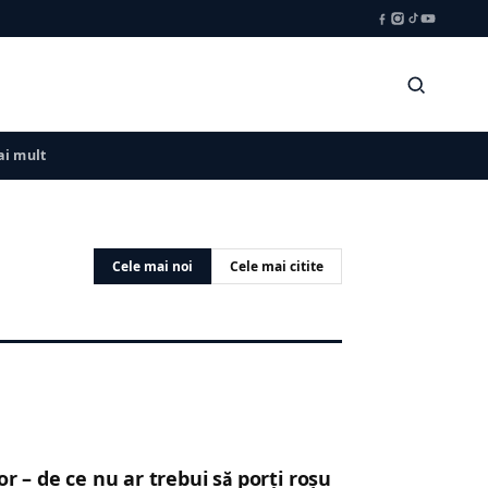
i mult
Cele mai noi
Cele mai citite
r – de ce nu ar trebui să porți roșu