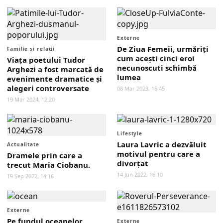
Externe
De Ziua Femeii, urmăriți
Familie și relații
cum acești cinci eroi
Viaţa poetului Tudor
necunoscuti schimbă
Arghezi a fost marcată de
lumea
evenimente dramatice și
alegeri controversate
08 Mar 2023, 16:45
19 Mar 2024, 12:20
Lifestyle
Laura Lavric a dezvăluit
Actualitate
motivul pentru care a
Dramele prin care a
divorțat
trecut Maria Ciobanu.
14 Jun 2022, 16:10
19 Sep 2022, 14:16
Externe
Pe fundul oceanelor,
Externe