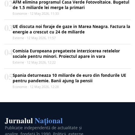
02
AFM elimina programul Casa Verde Fotovoltaice. Bugetul
de 1.5 miliarde lei merge la primari
Economie · 12 May 2026, 11:33
03
UE discuta noi foraje de gaze in Marea Neagra. Factura la
energie a crescut cu 24 de miliarde
Externe · 12 May 2026, 11:57
04
Comisia Europeana pregateste interzicerea retelelor
sociale pentru minori. Proiectul apare in vara
Externe · 12 May 2026, 12:22
05
Spania deturneaza 10 miliarde de euro din fondurile UE
pentru pandemie. Banii ajung la pensii
Economie · 12 May 2026, 12:28
Jurnalul
Național
Publicație independentă de actualitate și
analize, fondată în 1990. Politică, externe,