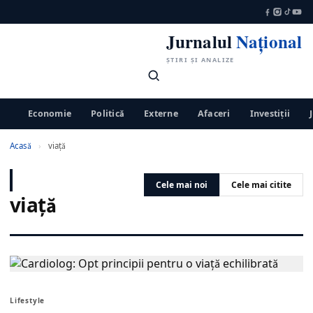
Jurnalul
Național
ȘTIRI ȘI ANALIZE
Economie
Politică
Externe
Afaceri
Investiții
Acasă
›
viaţă
Cele mai noi
Cele mai citite
viaţă
Lifestyle