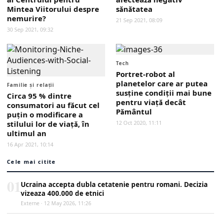
Mintea Viitorului despre
sănătatea
nemurire?
21 Sep 2021, 08:09
30 Sep 2021, 09:32
Tech
Portret-robot al
planetelor care ar putea
Familie și relații
susţine condiţii mai bune
Circa 95 % dintre
pentru viaţă decât
consumatori au făcut cel
Pământul
puţin o modificare a
stilului lor de viaţă, în
12 Oct 2020, 11:11
ultimul an
16 Apr 2021, 10:14
Cele mai citite
01
Ucraina accepta dubla cetatenie pentru romani. Decizia
vizeaza 400.000 de etnici
Externe · 12 May 2026, 11:26