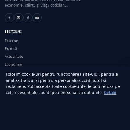
economie, știință și viață cotidiană.
SECȚIUNI
Externe
Politică
Actualitate
Economie
Sănătate
Folosim cookie-uri pentru functionarea site-ului, pentru a
Utile
analiza traficul si pentru a personaliza continutul si
reclamele. Poti accepta toate cookie-urile, le poti refuza pe
cele neesentiale sau iti poti personaliza optiunile.
Detalii
RUBRICI
Lifestyle
Publicitate
Investiții
Tech