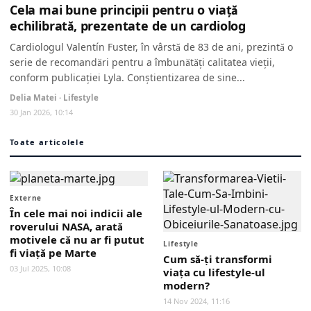
Cela mai bune principii pentru o viață
echilibrată, prezentate de un cardiolog
Cardiologul Valentín Fuster, în vârstă de 83 de ani, prezintă o
serie de recomandări pentru a îmbunătăți calitatea vieții,
conform publicației Lyla. Conștientizarea de sine...
Delia Matei · Lifestyle
30 Jan 2026, 10:14
Toate articolele
Externe
În cele mai noi indicii ale
roverului NASA, arată
motivele că nu ar fi putut
Lifestyle
fi viaţă pe Marte
Cum să-ţi transformi
03 Jul 2025, 10:08
viaţa cu lifestyle-ul
modern?
14 Nov 2024, 11:16