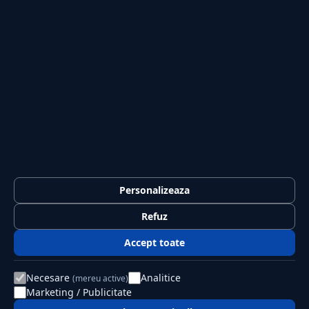
Sport
Casă și Grădină
PUBLICAȚIA
Despre noi
Redacția
Contact
Publicitate
LEGAL
Termeni și condiții
Personalizeaza
Confidențialitate
Refuz
Politica de cookies
Accept toate
GDPR
Necesare
Analitice
(mereu active)
Marketing / Publicitate
© 2026 Jurnalul Național. Toate drepturile rezervate.