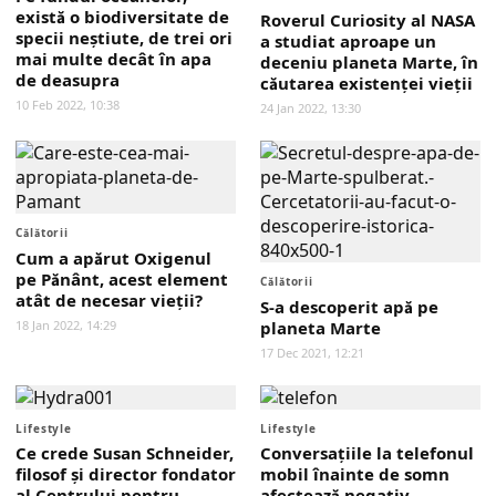
există o biodiversitate de
Roverul Curiosity al NASA
specii neștiute, de trei ori
a studiat aproape un
mai multe decât în apa
deceniu planeta Marte, în
de deasupra
căutarea existenţei vieţii
10 Feb 2022, 10:38
24 Jan 2022, 13:30
Călătorii
Cum a apărut Oxigenul
pe Pănânt, acest element
Călătorii
atât de necesar vieții?
S-a descoperit apă pe
18 Jan 2022, 14:29
planeta Marte
17 Dec 2021, 12:21
Lifestyle
Lifestyle
Ce crede Susan Schneider,
Conversațiile la telefonul
filosof și director fondator
mobil înainte de somn
al Centrului pentru
afectează negativ