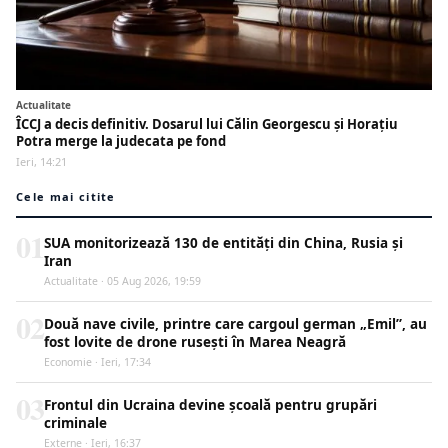
Actualitate
ÎCCJ a decis definitiv. Dosarul lui Călin Georgescu și Horațiu
Potra merge la judecata pe fond
Ieri, 14:21
Cele mai citite
01
SUA monitorizează 130 de entități din China, Rusia și
Iran
Actualitate · 05 Aug 2026, 19:59
02
Două nave civile, printre care cargoul german „Emil”, au
fost lovite de drone rusești în Marea Neagră
Economie · Ieri, 17:34
03
Frontul din Ucraina devine școală pentru grupări
criminale
Externe · Ieri, 16:37