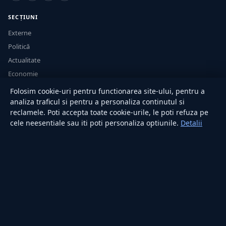
SECȚIUNI
Externe
Politică
Actualitate
Economie
Sănătate
Folosim cookie-uri pentru functionarea site-ului, pentru a
Utile
analiza traficul si pentru a personaliza continutul si
reclamele. Poti accepta toate cookie-urile, le poti refuza pe
cele neesentiale sau iti poti personaliza optiunile.
Detalii
RUBRICI
Lifestyle
Publicitate
Investiții
Tech
Sport
Casă și Grădină