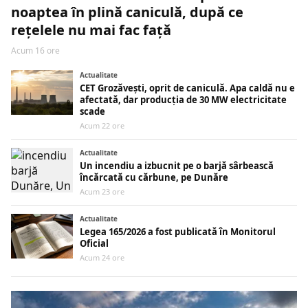
noaptea în plină caniculă, după ce
rețelele nu mai fac față
Acum 16 ore
Actualitate
CET Grozăvești, oprit de caniculă. Apa caldă nu e
afectată, dar producția de 30 MW electricitate
scade
Acum 22 ore
Actualitate
Un incendiu a izbucnit pe o barjă sârbească
încărcată cu cărbune, pe Dunăre
Acum 23 ore
Actualitate
Legea 165/2026 a fost publicată în Monitorul
Oficial
Acum 24 ore