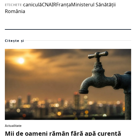
caniculă
CNAIR
Franţa
Ministerul Sănătății
ETICHETE:
România
Citește și
Actualitate
Mii de oameni rămân fără apă curentă