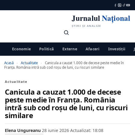
Jurnalul
Național
ȘTIRI ȘI ANALIZE
Economie
Politică
Externe
Afaceri
Investiții
Acasă
›
Actualitate
›
Canicula a cauzat 1.000 de decese peste medie în
Franța. România intră sub cod roșu de luni, cu riscuri similare
Actualitate
Canicula a cauzat 1.000 de decese
peste medie în Franța. România
intră sub cod roșu de luni, cu riscuri
similare
Elena Ungureanu
·
28 iunie 2026
·
Actualizat: 18:08