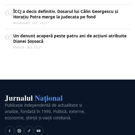
04
ÎCCJ a decis definitiv. Dosarul lui Călin Georgescu și
Horațiu Potra merge la judecata pe fond
Actualitate · Ieri, 14:21
05
Un denunț acoperă peste patru ani de acțiuni atribuite
Dianei Șoșoacă
Politică · Ieri, 13:31
Jurnalul
Național
Publicație independentă de actualitate și
analize, fondată în 1990. Politică, externe,
economie, știință și viață cotidiană.