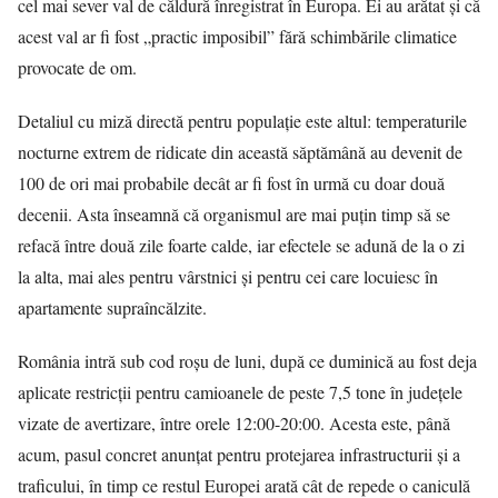
cel mai sever val de căldură înregistrat în Europa. Ei au arătat și că
acest val ar fi fost „practic imposibil” fără schimbările climatice
provocate de om.
Detaliul cu miză directă pentru populație este altul: temperaturile
nocturne extrem de ridicate din această săptămână au devenit de
100 de ori mai probabile decât ar fi fost în urmă cu doar două
decenii. Asta înseamnă că organismul are mai puțin timp să se
refacă între două zile foarte calde, iar efectele se adună de la o zi
la alta, mai ales pentru vârstnici și pentru cei care locuiesc în
apartamente supraîncălzite.
România intră sub cod roșu de luni, după ce duminică au fost deja
aplicate restricții pentru camioanele de peste 7,5 tone în județele
vizate de avertizare, între orele 12:00-20:00.
Acesta este, până
acum, pasul concret anunțat
pentru protejarea infrastructurii și a
traficului, în timp ce restul Europei arată cât de repede o caniculă