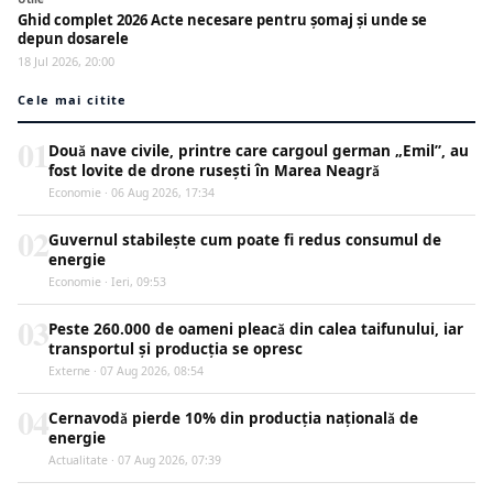
Ghid complet 2026 Acte necesare pentru șomaj și unde se
depun dosarele
18 Jul 2026, 20:00
Cele mai citite
01
Două nave civile, printre care cargoul german „Emil”, au
fost lovite de drone rusești în Marea Neagră
Economie · 06 Aug 2026, 17:34
02
Guvernul stabilește cum poate fi redus consumul de
energie
Economie · Ieri, 09:53
03
Peste 260.000 de oameni pleacă din calea taifunului, iar
transportul și producția se opresc
Externe · 07 Aug 2026, 08:54
04
Cernavodă pierde 10% din producția națională de
energie
Actualitate · 07 Aug 2026, 07:39