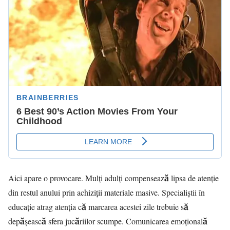
Aici apare o provocare. Mulți adulți compensează lipsa de atenție
din restul anului prin achiziții materiale masive. Specialiștii în
educație atrag atenția că marcarea acestei zile trebuie să
depășească sfera jucăriilor scumpe. Comunicarea emoțională