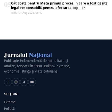
05
Cât costă pentru Meta primul proces în care a fost găsită
legal responsabilă pentru afectarea copiilor
Tech · 07 Aug 2026, 06:49
Jurnalul
Național
Publicație independentă de actualitate și
analize, fondată în 1990. Politică, externe,
economie, știință și viață cotidiană.
SECȚIUNI
Externe
Politică