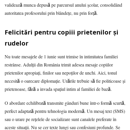
validează munca depusă pe parcursul anului școlar, consolidând
autoritatea profesorului prin blândețe, nu prin forță.
Felicitări pentru copiii prietenilor și
rudelor
Nu toate mesajele de 1 iunie sunt trimise în intimitatea familiei
restrânse. Adulții din România trimit adesea mesaje copiilor
prietenilor apropiați, finilor sau nepoților de unchi. Aici, tonul
necesită o oarecare diplomație. Urările trebuie să fie politicoase și
prietenoase, fără a invada spațiul intim al familiei de bază.
O abordare echilibrată transmite gânduri bune într-o formă scurtă,
perfect adaptată pentru tehnologia modernă. Un mesaj text (SMS)
sau o urare pe rețelele de socializare sunt canalele preferate în
aceste situații. Nu se cer texte lungi sau confesiuni profunde. Se