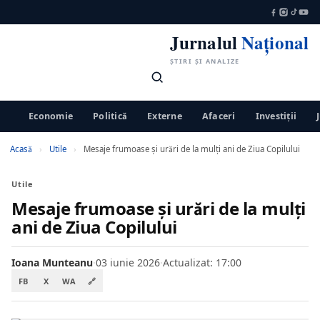
Jurnalul
Național
ȘTIRI ȘI ANALIZE
Economie
Politică
Externe
Afaceri
Investiții
Acasă
›
Utile
›
Mesaje frumoase și urări de la mulți ani de Ziua Copilului
Utile
Mesaje frumoase și urări de la mulți
ani de Ziua Copilului
Ioana Munteanu
·
03 iunie 2026
·
Actualizat: 17:00
FB
X
WA
🔗