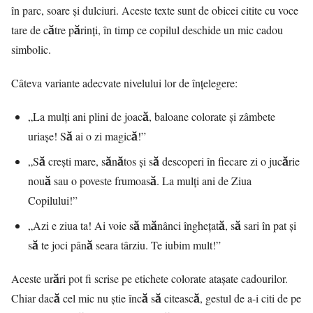
în parc, soare și dulciuri. Aceste texte sunt de obicei citite cu voce
tare de către părinți, în timp ce copilul deschide un mic cadou
simbolic.
Câteva variante adecvate nivelului lor de înțelegere:
„La mulți ani plini de joacă, baloane colorate și zâmbete
uriașe! Să ai o zi magică!”
„Să crești mare, sănătos și să descoperi în fiecare zi o jucărie
nouă sau o poveste frumoasă. La mulți ani de Ziua
Copilului!”
„Azi e ziua ta! Ai voie să mănânci înghețată, să sari în pat și
să te joci până seara târziu. Te iubim mult!”
Aceste urări pot fi scrise pe etichete colorate atașate cadourilor.
Chiar dacă cel mic nu știe încă să citească, gestul de a-i citi de pe