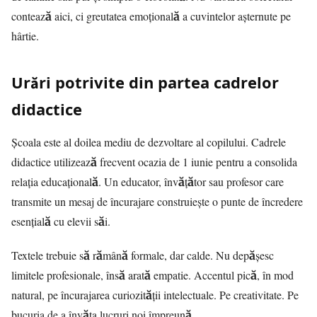
contează aici, ci greutatea emoțională a cuvintelor așternute pe
hârtie.
Urări potrivite din partea cadrelor
didactice
Școala este al doilea mediu de dezvoltare al copilului. Cadrele
didactice utilizează frecvent ocazia de 1 iunie pentru a consolida
relația educațională. Un educator, învățător sau profesor care
transmite un mesaj de încurajare construiește o punte de încredere
esențială cu elevii săi.
Textele trebuie să rămână formale, dar calde. Nu depășesc
limitele profesionale, însă arată empatie. Accentul pică, în mod
natural, pe încurajarea curiozității intelectuale. Pe creativitate. Pe
bucuria de a învăța lucruri noi împreună.