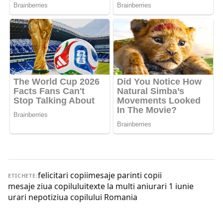
felicitari copii
mesaje parinti copii
ETICHETE:
mesaje ziua copilului
texte la multi ani
urari 1 iunie
urari nepoti
ziua copilului Romania