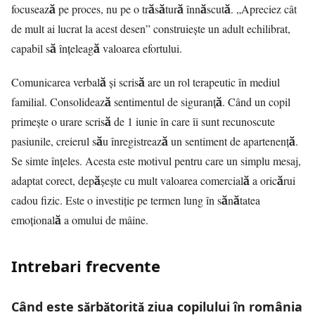
focusează pe proces, nu pe o trăsătură înnăscută. „Apreciez cât
de mult ai lucrat la acest desen” construiește un adult echilibrat,
capabil să înțeleagă valoarea efortului.
Comunicarea verbală și scrisă are un rol terapeutic în mediul
familial. Consolidează sentimentul de siguranță. Când un copil
primește o urare scrisă de 1 iunie în care îi sunt recunoscute
pasiunile, creierul său înregistrează un sentiment de apartenență.
Se simte înțeles. Acesta este motivul pentru care un simplu mesaj,
adaptat corect, depășește cu mult valoarea comercială a oricărui
cadou fizic. Este o investiție pe termen lung în sănătatea
emoțională a omului de mâine.
Intrebari frecvente
Când este sărbătorită ziua copilului în românia