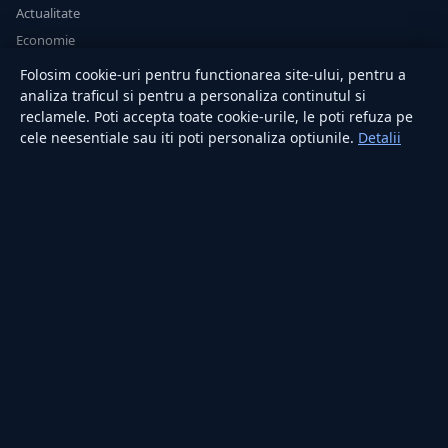
Actualitate
Economie
Sănătate
Folosim cookie-uri pentru functionarea site-ului, pentru a
Utile
analiza traficul si pentru a personaliza continutul si
reclamele. Poti accepta toate cookie-urile, le poti refuza pe
cele neesentiale sau iti poti personaliza optiunile.
Detalii
RUBRICI
Lifestyle
Publicitate
Investiții
Tech
Sport
Casă și Grădină
PUBLICAȚIA
Despre noi
Redacția
Contact