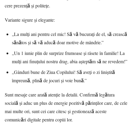
cere prezență și politețe.
Variante sigure și elegante:
„La mulți ani pentru cel mic! Să vă bucurați de el, să crească
sănătos și să vă aducă doar motive de mândrie.”
„Un 1 iunie plin de surprize frumoase și râsete în familie! La
mulți ani finuțului nostru drag, abia așteptăm să ne revedem!”
„Gânduri bune de Ziua Copilului! Să aveți o zi liniștită
împreună, plină de jocuri și voie bună.”
Sunt mesaje care arată atenție la detalii. Confirmă legătura
socială și aduc un plus de energie pozitivă părinților care, de cele
mai multe ori, sunt cei care citesc și gestionează aceste
comunicări digitale pentru copiii lor.