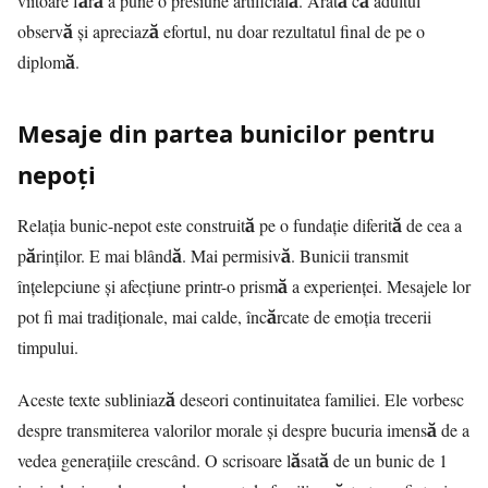
viitoare fără a pune o presiune artificială. Arată că adultul
observă și apreciază efortul, nu doar rezultatul final de pe o
diplomă.
Mesaje din partea bunicilor pentru
nepoți
Relația bunic-nepot este construită pe o fundație diferită de cea a
părinților. E mai blândă. Mai permisivă. Bunicii transmit
înțelepciune și afecțiune printr-o prismă a experienței. Mesajele lor
pot fi mai tradiționale, mai calde, încărcate de emoția trecerii
timpului.
Aceste texte subliniază deseori continuitatea familiei. Ele vorbesc
despre transmiterea valorilor morale și despre bucuria imensă de a
vedea generațiile crescând. O scrisoare lăsată de un bunic de 1