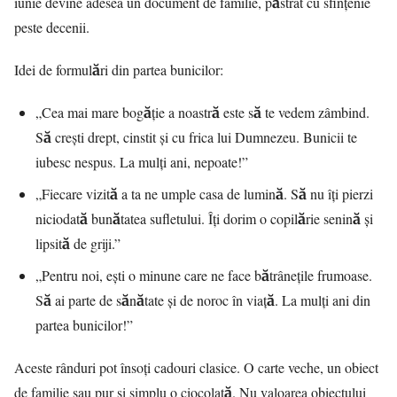
iunie devine adesea un document de familie, păstrat cu sfințenie
peste decenii.
Idei de formulări din partea bunicilor:
„Cea mai mare bogăție a noastră este să te vedem zâmbind.
Să crești drept, cinstit și cu frica lui Dumnezeu. Bunicii te
iubesc nespus. La mulți ani, nepoate!”
„Fiecare vizită a ta ne umple casa de lumină. Să nu îți pierzi
niciodată bunătatea sufletului. Îți dorim o copilărie senină și
lipsită de griji.”
„Pentru noi, ești o minune care ne face bătrânețile frumoase.
Să ai parte de sănătate și de noroc în viață. La mulți ani din
partea bunicilor!”
Aceste rânduri pot însoți cadouri clasice. O carte veche, un obiect
de familie sau pur și simplu o ciocolată. Nu valoarea obiectului