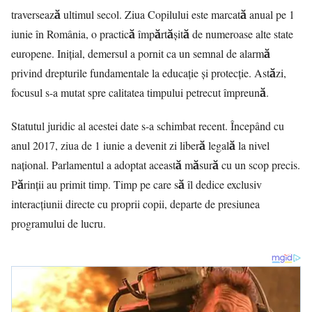
traversează ultimul secol. Ziua Copilului este marcată anual pe 1
iunie în România, o practică împărtășită de numeroase alte state
europene. Inițial, demersul a pornit ca un semnal de alarmă
privind drepturile fundamentale la educație și protecție. Astăzi,
focusul s-a mutat spre calitatea timpului petrecut împreună.
Statutul juridic al acestei date s-a schimbat recent. Începând cu
anul 2017, ziua de 1 iunie a devenit zi liberă legală la nivel
național. Parlamentul a adoptat această măsură cu un scop precis.
Părinții au primit timp. Timp pe care să îl dedice exclusiv
interacțiunii directe cu proprii copii, departe de presiunea
programului de lucru.