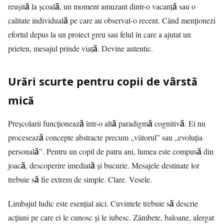
reușită la școală, un moment amuzant dintr-o vacanță sau o
calitate individuală pe care au observat-o recent. Când menționezi
efortul depus la un proiect greu sau felul în care a ajutat un
prieten, mesajul prinde viață. Devine autentic.
Urări scurte pentru copii de vârstă
mică
Preșcolarii funcționează într-o altă paradigmă cognitivă. Ei nu
procesează concepte abstracte precum „viitorul” sau „evoluția
personală”. Pentru un copil de patru ani, lumea este compusă din
joacă, descoperire imediată și bucurie. Mesajele destinate lor
trebuie să fie extrem de simple. Clare. Vesele.
Limbajul ludic este esențial aici. Cuvintele trebuie să descrie
acțiuni pe care ei le cunosc și le iubesc. Zâmbete, baloane, alergat