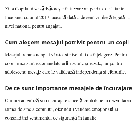
Ziua Copilului se sărbătorește în fiecare an pe data de 1 iunie.
Începând cu anul 2017, această dată a devenit zi liberă legală la
nivel național pentru angajați.
Cum alegem mesajul potrivit pentru un copil
Mesajul trebuie adaptat vârstei și nivelului de înțelegere. Pentru
copiii mici sunt recomandate urări scurte și vesele, iar pentru
adolescenți mesaje care le validează independența și eforturile.
De ce sunt importante mesajele de încurajare
O urare autentică și o încurajare sinceră contribuie la dezvoltarea
stimei de sine a copilului, oferindu-i validare emoțională și
consolidând sentimentul de siguranță în familie.