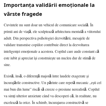
Importanța validării emoționale la
vârste fragede
Cuvintele nu sunt doar un vehicul de comunicare socială. În
primii ani de viață, ele sculptează arhitectura mentală a viitorului
adult. Din perspectiva psihologiei dezvoltării, mesajele de
validare transmise copiilor contribuie direct la dezvoltarea
inteligenței emoționale a acestora. Copilul care aude constant că
este iubit și apreciat își construiește un nucleu dur de stimă de
sine.
Există, însă, o diferență majoră între laudele exagerate și
încurajările constructive. Un părinte care repetă mecanic „ești cel
mai bun din lume” riscă să creeze o presiune nerealistă. Copilul
va simți ulterior anxietate când va descoperi că, în realitate, nu
excelează la orice. În schimb, încurajarea constructivă se