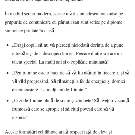
În mediul școlar modern, aceste urări sunt adesea transmise pe
grupurile de comunicare cu părinții sau sunt scrise pe diplome
simbolice printate în clasă.
„Dragi copii, să nu vă pierdeți niciodată dorința de a pune
întrebări și de a descoperi lumea. Fiecare dintre voi are un
talent special. La mulți ani și o copilărie minunată!”
„Pentru mine este o bucurie să vă fiu alături în fiecare zi și să
vă văd progresând. Să rămâneți la fel de energici și dornici
de cunoaștere. La mulți ani de 1 iunie!”
„O zi de 1 iunie plină de soare și zâmbete! Să aveți o vacanță
frumoasă care se apropie și să citiți povești care să vă
inspire.”
Aceste formulări echilibrate arată respect față de elevi și