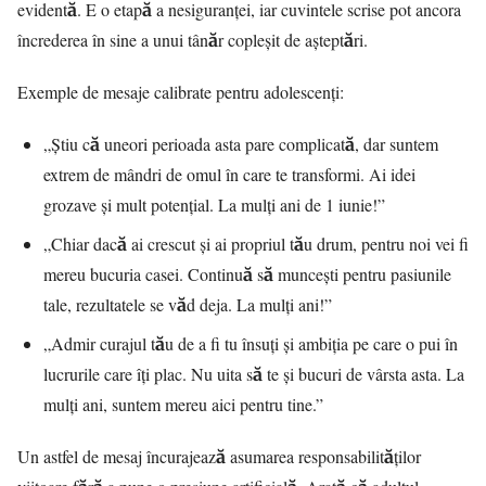
evidentă. E o etapă a nesiguranței, iar cuvintele scrise pot ancora
încrederea în sine a unui tânăr copleșit de așteptări.
Exemple de mesaje calibrate pentru adolescenți:
„Știu că uneori perioada asta pare complicată, dar suntem
extrem de mândri de omul în care te transformi. Ai idei
grozave și mult potențial. La mulți ani de 1 iunie!”
„Chiar dacă ai crescut și ai propriul tău drum, pentru noi vei fi
mereu bucuria casei. Continuă să muncești pentru pasiunile
tale, rezultatele se văd deja. La mulți ani!”
„Admir curajul tău de a fi tu însuți și ambiția pe care o pui în
lucrurile care îți plac. Nu uita să te și bucuri de vârsta asta. La
mulți ani, suntem mereu aici pentru tine.”
Un astfel de mesaj încurajează asumarea responsabilităților