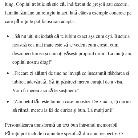
lung. Copilul trebuie să știe că, indiferent de greșeli sau eșecuri,
familia rămâne un refugiu intact. Iată câteva exemple concrete pe
care părinții le pot folosi sau adapta:
„Să nu uiți niciodată că te iubim exact așa cum ești. Bucuria
noastră cea mai mare este să te vedem cum crești, cum
descoperi lumea și cum îți găsești propriul drum. La mulți ani,
copilul nostru drag!”
„Fiecare zi alături de tine ne învață ce înseamnă răbdarea și
iubirea adevărată. Să îți păstrezi mereu curajul de a visa.
Vom fi mereu aici să te susținem.”
„Zâmbetul tău este lumina casei noastre. De ziua ta, îți dorim
să rămâi mereu la fel de curios și bun. La mulți ani!”
Personalizarea transformă un text bun într-unul memorabil.
Părinții pot include o amintire specifică din anul respectiv. O