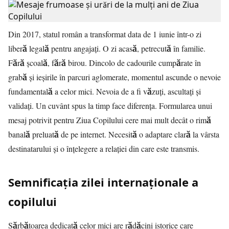
Din 2017, statul român a transformat data de 1 iunie într-o zi
liberă legală pentru angajați. O zi acasă, petrecută în familie.
Fără școală, fără birou. Dincolo de cadourile cumpărate în
grabă și ieșirile în parcuri aglomerate, momentul ascunde o nevoie
fundamentală a celor mici. Nevoia de a fi văzuți, ascultați și
validați. Un cuvânt spus la timp face diferența. Formularea unui
mesaj potrivit pentru Ziua Copilului cere mai mult decât o rimă
banală preluată de pe internet. Necesită o adaptare clară la vârsta
destinatarului și o înțelegere a relației din care este transmis.
Semnificația zilei internaționale a
copilului
Sărbătoarea dedicată celor mici are rădăcini istorice care