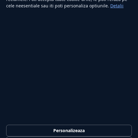
cele neesentiale sau iti poti personaliza optiunile.
Detalii
Secțiuni
Personalizeaza
Externe
Politică
Actualitate
Economie
Sănătate
Utile