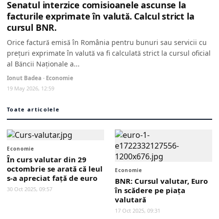
Senatul interzice comisioanele ascunse la
facturile exprimate în valută. Calcul strict la
cursul BNR.
Orice factură emisă în România pentru bunuri sau servicii cu
prețuri exprimate în valută va fi calculată strict la cursul oficial
al Băncii Naționale a...
Ionut Badea · Economie
19 May 2026, 12:59
Toate articolele
Economie
În curs valutar din 29
octombrie se arată că leul
Economie
s-a apreciat față de euro
BNR: Cursul valutar, Euro
30 Oct 2025, 09:57
în scădere pe piața
valutară
17 Oct 2025, 09:31