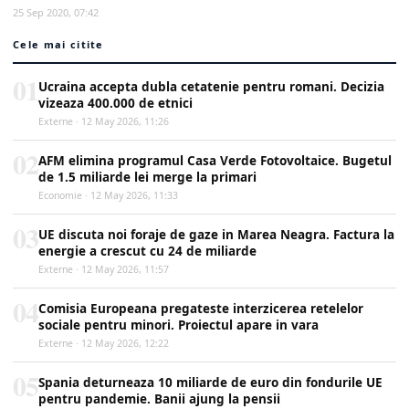
25 Sep 2020, 07:42
Cele mai citite
01
Ucraina accepta dubla cetatenie pentru romani. Decizia
vizeaza 400.000 de etnici
Externe · 12 May 2026, 11:26
02
AFM elimina programul Casa Verde Fotovoltaice. Bugetul
de 1.5 miliarde lei merge la primari
Economie · 12 May 2026, 11:33
03
UE discuta noi foraje de gaze in Marea Neagra. Factura la
energie a crescut cu 24 de miliarde
Externe · 12 May 2026, 11:57
04
Comisia Europeana pregateste interzicerea retelelor
sociale pentru minori. Proiectul apare in vara
Externe · 12 May 2026, 12:22
05
Spania deturneaza 10 miliarde de euro din fondurile UE
pentru pandemie. Banii ajung la pensii