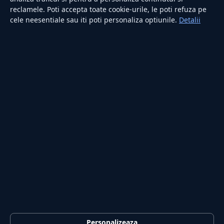
reclamele. Poti accepta toate cookie-urile, le poti refuza pe
cele neesentiale sau iti poti personaliza optiunile.
Detalii
RUBRICI
Lifestyle
Publicitate
Investiții
Tech
Sport
Casă și Grădină
PUBLICAȚIA
Despre noi
Redacția
Contact
Publicitate
LEGAL
Termeni și condiții
Personalizeaza