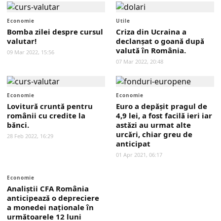
Economie
Utile
Bomba zilei despre cursul
Criza din Ucraina a
valutar!
declanșat o goană după
valută în România.
09 Mar 2022, 15:56
07 Mar 2022, 20:48
Economie
Economie
Lovitură cruntă pentru
Euro a depăşit pragul de
românii cu credite la
4,9 lei, a fost facilă ieri iar
bănci.
astăzi au urmat alte
urcări, chiar greu de
28 Feb 2022, 16:29
anticipat
01 Apr 2021, 06:17
Economie
Analiştii CFA România
anticipează o depreciere
a monedei naţionale în
următoarele 12 luni