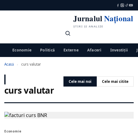
Jurnalul
Național
ȘTIRI ȘI ANALIZE
Economie
Politică
Externe
Afaceri
Investiții
Acasă
›
curs valutar
Cele mai noi
Cele mai citite
curs valutar
Economie