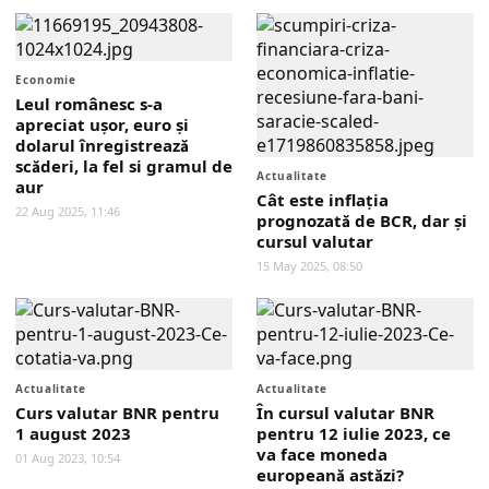
Economie
Leul românesc s-a
apreciat uşor, euro și
dolarul înregistrează
scăderi, la fel si gramul de
Actualitate
aur
Cât este inflația
22 Aug 2025, 11:46
prognozată de BCR, dar şi
cursul valutar
15 May 2025, 08:50
Actualitate
Actualitate
Curs valutar BNR pentru
În cursul valutar BNR
1 august 2023
pentru 12 iulie 2023, ce
va face moneda
01 Aug 2023, 10:54
europeană astăzi?