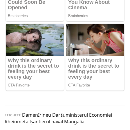
Damen
Irineu Darău
ministerul Economiei
ETICHETE:
Rheinmetall
şantierul naval Mangalia