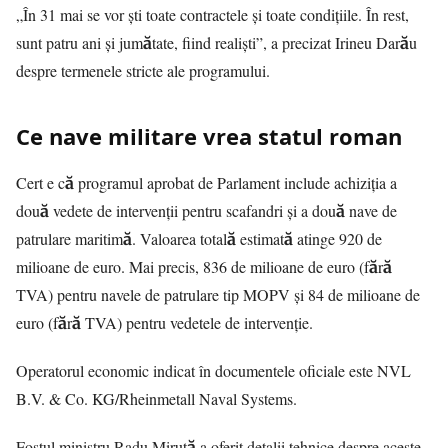
„În 31 mai se vor ști toate contractele și toate condițiile. În rest,
sunt patru ani și jumătate, fiind realiști”, a precizat Irineu Darău
despre termenele stricte ale programului.
Ce nave militare vrea statul roman
Cert e că programul aprobat de Parlament include achiziția a
două vedete de intervenții pentru scafandri și a două nave de
patrulare maritimă. Valoarea totală estimată atinge 920 de
milioane de euro. Mai precis, 836 de milioane de euro (fără
TVA) pentru navele de patrulare tip MOPV și 84 de milioane de
euro (fără TVA) pentru vedetele de intervenție.
Operatorul economic indicat în documentele oficiale este NVL
B.V. & Co. KG/Rheinmetall Naval Systems.
Fostul ministru Radu Miruță a oferit detalii tehnice despre aceste