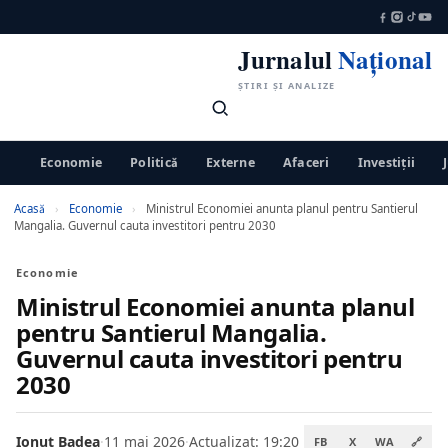
Jurnalul
Național
ȘTIRI ȘI ANALIZE
Economie
Politică
Externe
Afaceri
Investiții
Acasă
›
Economie
›
Ministrul Economiei anunta planul pentru Santierul
Mangalia. Guvernul cauta investitori pentru 2030
Economie
Ministrul Economiei anunta planul
pentru Santierul Mangalia.
Guvernul cauta investitori pentru
2030
Ionut Badea
·
11 mai 2026
·
Actualizat: 19:20
FB
X
WA
🔗