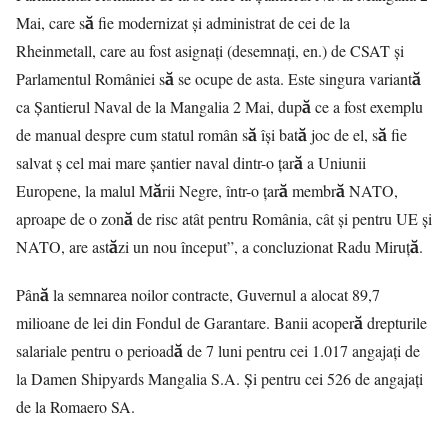
Mai, care să fie modernizat și administrat de cei de la
Rheinmetall, care au fost asignați (desemnați, en.) de CSAT și
Parlamentul României să se ocupe de asta. Este singura variantă
ca Șantierul Naval de la Mangalia 2 Mai, după ce a fost exemplu
de manual despre cum statul român să își bată joc de el, să fie
salvat ș cel mai mare șantier naval dintr-o țară a Uniunii
Europene, la malul Mării Negre, într-o țară membră NATO,
aproape de o zonă de risc atât pentru România, cât și pentru UE și
NATO, are astăzi un nou început”, a concluzionat Radu Miruță.
Până la semnarea noilor contracte, Guvernul a alocat 89,7
milioane de lei din Fondul de Garantare. Banii acoperă drepturile
salariale pentru o perioadă de 7 luni pentru cei 1.017 angajați de
la Damen Shipyards Mangalia S.A. Și pentru cei 526 de angajați
de la Romaero SA.