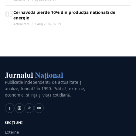
05
Cernavodă pierde 10% din producția națională de
energie
Actualitate · 07 Aug 2026, 07:39
Jurnalul
Național
Publicație independentă de actualitate și
analize, fondată în 1990. Politică, externe,
economie, știință și viață cotidiană.
SECȚIUNI
Externe