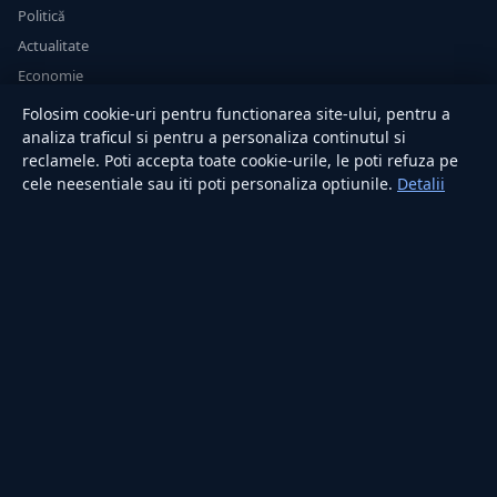
Politică
Actualitate
Economie
Sănătate
Folosim cookie-uri pentru functionarea site-ului, pentru a
Utile
analiza traficul si pentru a personaliza continutul si
reclamele. Poti accepta toate cookie-urile, le poti refuza pe
cele neesentiale sau iti poti personaliza optiunile.
Detalii
RUBRICI
Lifestyle
Publicitate
Investiții
Tech
Sport
Casă și Grădină
PUBLICAȚIA
Despre noi
Redacția