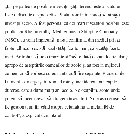
„Iar pe partea de posibile investiții, știți: terenul este al statului.
Este o discuție despre active. Statul român încearcă să atragă
investiții acolo. A fost personal cu doi mari investitori posibili, este
public, cu Rheinmetall și Mediterranean Shipping Company
(MSC), au venit împreună, mi-au confirmat din mediul privat
faptul că acolo există posibilități foarte mari, capacități foarte
mari. Ar trebui să fie o tranziție și încă o dată o spun foarte clar și
apropo de așteptările oamenilor de acolo și au fost în mijlocul
oamenilor să vorbesc cu ei: sunt două fire separate. Procesul de
faliment va merge și într-un fel este și închiderea unui capitol
dureros, care a durat mulți ani acolo. Ne ocupăm, acolo unde
putem să facem ceva, să atragem investitori. Nu e așa de ușor să
fie gestionat un fir, când asupra celuilalt nu ai niciun fel de
control”, a explicat demnitarul.