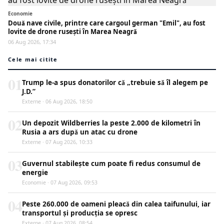
Economie
Două nave civile, printre care cargoul german "Emil", au fost
lovite de drone rusești în Marea Neagră
06 Aug 2026, 17:34
Cele mai citite
01
Trump le-a spus donatorilor că „trebuie să îl alegem pe
J.D.”
Externe · 06 Aug 2026, 18:50
02
Un depozit Wildberries la peste 2.000 de kilometri în
Rusia a ars după un atac cu drone
Externe · 07 Aug 2026, 10:33
03
Guvernul stabilește cum poate fi redus consumul de
energie
Economie · 07 Aug 2026, 09:53
04
Peste 260.000 de oameni pleacă din calea taifunului, iar
transportul și producția se opresc
Externe · 07 Aug 2026, 08:54