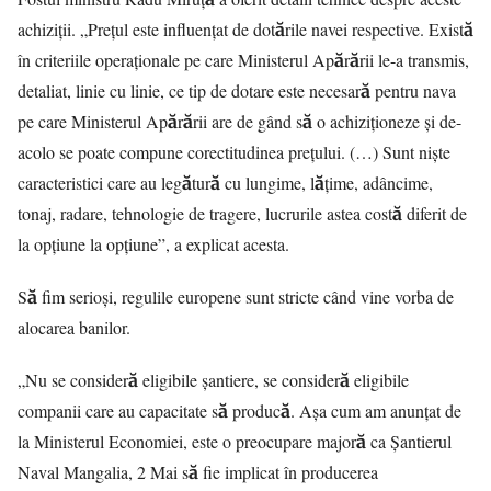
achiziții. „Prețul este influențat de dotările navei respective. Există
în criteriile operaționale pe care Ministerul Apărării le-a transmis,
detaliat, linie cu linie, ce tip de dotare este necesară pentru nava
pe care Ministerul Apărării are de gând să o achiziționeze și de-
acolo se poate compune corectitudinea prețului. (…) Sunt nişte
caracteristici care au legătură cu lungime, lățime, adâncime,
tonaj, radare, tehnologie de tragere, lucrurile astea costă diferit de
la opțiune la opțiune”, a explicat acesta.
Să fim serioși, regulile europene sunt stricte când vine vorba de
alocarea banilor.
„Nu se consideră eligibile șantiere, se consideră eligibile
companii care au capacitate să producă. Așa cum am anunțat de
la Ministerul Economiei, este o preocupare majoră ca Şantierul
Naval Mangalia, 2 Mai să fie implicat în producerea