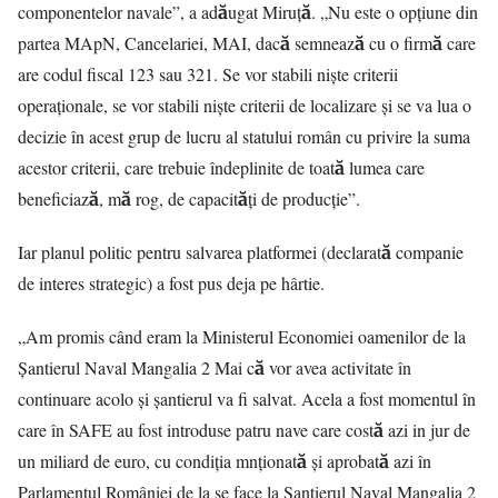
componentelor navale”, a adăugat Miruță. „Nu este o opțiune din
partea MApN, Cancelariei, MAI, dacă semnează cu o firmă care
are codul fiscal 123 sau 321. Se vor stabili niște criterii
operaționale, se vor stabili niște criterii de localizare și se va lua o
decizie în acest grup de lucru al statului român cu privire la suma
acestor criterii, care trebuie îndeplinite de toată lumea care
beneficiază, mă rog, de capacități de producție”.
Iar planul politic pentru salvarea platformei (declarată companie
de interes strategic) a fost pus deja pe hârtie.
„Am promis când eram la Ministerul Economiei oamenilor de la
Șantierul Naval Mangalia 2 Mai că vor avea activitate în
continuare acolo și șantierul va fi salvat. Acela a fost momentul în
care în SAFE au fost introduse patru nave care costă azi in jur de
un miliard de euro, cu condiția mnționată și aprobată azi în
Parlamentul României de la se face la Șantierul Naval Mangalia 2