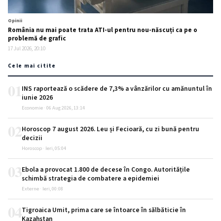
Opinii
România nu mai poate trata ATI-ul pentru nou-născuți ca pe o
problemă de grafic
17 Jul 2026, 20:10
Cele mai citite
01
INS raportează o scădere de 7,3% a vânzărilor cu amănuntul în
iunie 2026
Economie · 06 Aug 2026, 13:14
02
Horoscop 7 august 2026. Leu și Fecioară, cu zi bună pentru
decizii
Horoscop · Ieri, 05:04
03
Ebola a provocat 1.800 de decese în Congo. Autoritățile
schimbă strategia de combatere a epidemiei
Externe · Ieri, 00:08
04
Tigroaica Umit, prima care se întoarce în sălbăticie în
Kazahstan