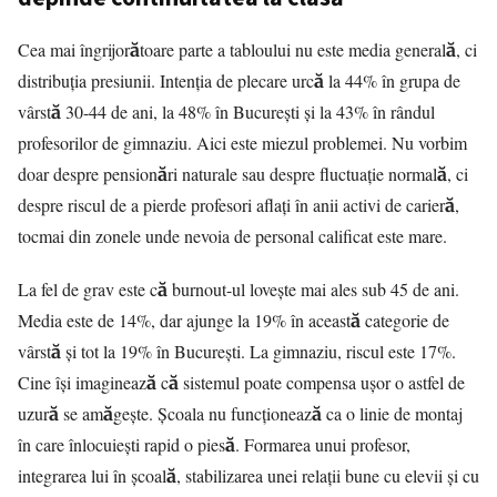
Cea mai îngrijorătoare parte a tabloului nu este media generală, ci
distribuția presiunii. Intenția de plecare urcă la 44% în grupa de
vârstă 30-44 de ani, la 48% în București și la 43% în rândul
profesorilor de gimnaziu. Aici este miezul problemei. Nu vorbim
doar despre pensionări naturale sau despre fluctuație normală, ci
despre riscul de a pierde profesori aflați în anii activi de carieră,
tocmai din zonele unde nevoia de personal calificat este mare.
La fel de grav este că burnout-ul lovește mai ales sub 45 de ani.
Media este de 14%, dar ajunge la 19% în această categorie de
vârstă și tot la 19% în București. La gimnaziu, riscul este 17%.
Cine își imaginează că sistemul poate compensa ușor o astfel de
uzură se amăgește. Școala nu funcționează ca o linie de montaj
în care înlocuiești rapid o piesă. Formarea unui profesor,
integrarea lui în școală, stabilizarea unei relații bune cu elevii și cu