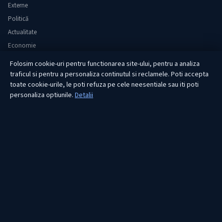
Externe
Politică
Actualitate
Economie
Sănătate
Folosim cookie-uri pentru functionarea site-ului, pentru a analiza
Utile
traficul si pentru a personaliza continutul si reclamele. Poti accepta
toate cookie-urile, le poti refuza pe cele neesentiale sau iti poti
personaliza optiunile.
Detalii
RUBRICI
Lifestyle
Publicitate
Investiții
Tech
Sport
Casă și Grădină
PUBLICAȚIA
Despre noi