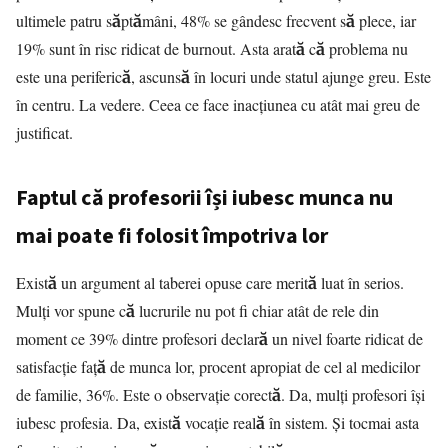
ultimele patru săptămâni, 48% se gândesc frecvent să plece, iar
19% sunt în risc ridicat de burnout. Asta arată că problema nu
este una periferică, ascunsă în locuri unde statul ajunge greu. Este
în centru. La vedere. Ceea ce face inacțiunea cu atât mai greu de
justificat.
Faptul că profesorii își iubesc munca nu
mai poate fi folosit împotriva lor
Există un argument al taberei opuse care merită luat în serios.
Mulți vor spune că lucrurile nu pot fi chiar atât de rele din
moment ce 39% dintre profesori declară un nivel foarte ridicat de
satisfacție față de munca lor, procent apropiat de cel al medicilor
de familie, 36%. Este o observație corectă. Da, mulți profesori își
iubesc profesia. Da, există vocație reală în sistem. Și tocmai asta