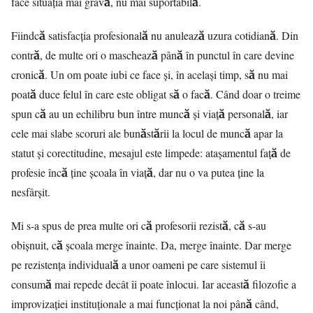
face situația mai gravă, nu mai suportabilă.
Fiindcă satisfacția profesională nu anulează uzura cotidiană. Din
contră, de multe ori o maschează până în punctul în care devine
cronică. Un om poate iubi ce face și, în același timp, să nu mai
poată duce felul în care este obligat să o facă. Când doar o treime
spun că au un echilibru bun între muncă și viață personală, iar
cele mai slabe scoruri ale bunăstării la locul de muncă apar la
statut și corectitudine, mesajul este limpede: atașamentul față de
profesie încă ține școala în viață, dar nu o va putea ține la
nesfârșit.
Mi s-a spus de prea multe ori că profesorii rezistă, că s-au
obișnuit, că școala merge înainte. Da, merge înainte. Dar merge
pe rezistența individuală a unor oameni pe care sistemul îi
consumă mai repede decât îi poate înlocui. Iar această filozofie a
improvizației instituționale a mai funcționat la noi până când,