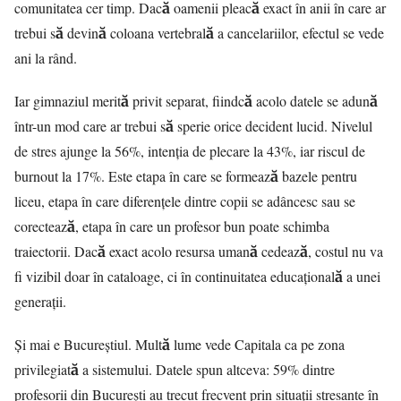
comunitatea cer timp. Dacă oamenii pleacă exact în anii în care ar
trebui să devină coloana vertebrală a cancelariilor, efectul se vede
ani la rând.
Iar gimnaziul merită privit separat, fiindcă acolo datele se adună
într-un mod care ar trebui să sperie orice decident lucid. Nivelul
de stres ajunge la 56%, intenția de plecare la 43%, iar riscul de
burnout la 17%. Este etapa în care se formează bazele pentru
liceu, etapa în care diferențele dintre copii se adâncesc sau se
corectează, etapa în care un profesor bun poate schimba
traiectorii. Dacă exact acolo resursa umană cedează, costul nu va
fi vizibil doar în cataloage, ci în continuitatea educațională a unei
generații.
Și mai e Bucureștiul. Multă lume vede Capitala ca pe zona
privilegiată a sistemului. Datele spun altceva: 59% dintre
profesorii din București au trecut frecvent prin situații stresante în