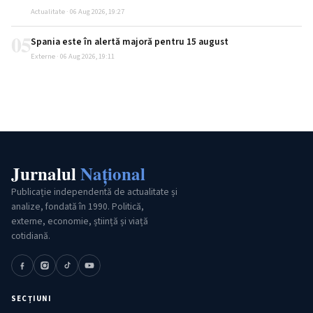
Actualitate · 06 Aug 2026, 19:27
05
Spania este în alertă majoră pentru 15 august
Externe · 06 Aug 2026, 19:11
Jurnalul
Național
Publicație independentă de actualitate și
analize, fondată în 1990. Politică,
externe, economie, știință și viață
cotidiană.
SECȚIUNI