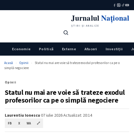
Jurnalul
Național
ȘTIRI ȘI ANALIZE
Economie
Politică
Externe
Afaceri
Investiții
J
Acasă
›
Opinii
›
Statul nu mai are voie să trateze exodul profesorilor ca pe o
simplă negociere
Opinii
Statul nu mai are voie să trateze exodul
profesorilor ca pe o simplă negociere
Laurentiu Ionescu
·
07 iulie 2026
·
Actualizat: 20:14
FB
X
WA
🔗