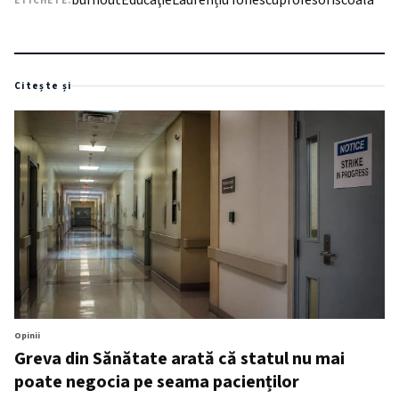
burnout
Educaţie
Laurențiu Ionescu
profesori
scoala
ETICHETE:
Citește și
Opinii
Greva din Sănătate arată că statul nu mai
poate negocia pe seama pacienților