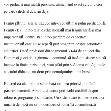
vor prelua și mai multă presiune, alimentând exact cercul vicios
pe care cifrele îl descriu deja.
Pentru părinți, asta se traduce într-o școală mai puțin predictibilă.
Pentru elevi, într-o relație educațională mai fragmentată și mai
impersonală. Pentru stat, într-o pierdere de capacitate
instituțională care nu se repară prin sloganuri despre prioritatea
educației. Dacă profesorii din segmentul 30-44 de ani, cei din
București și cei de la gimnaziu continuă să iasă din sistem sau să
lucreze la limita rezistenței, vom plăti prin scăderea calității reale
a actului didactic, nu doar prin nemulțumirea unei bresle.
Eu cred că aici trebuie schimbată ordinea priorităților. Întâi
păstrezi oamenii. Abia după aceea poți vorbi credibil despre
reforme, programe și standarde. Un sistem care își pierde resursa
umană de bază nu se modernizează, doar își cosmetizează