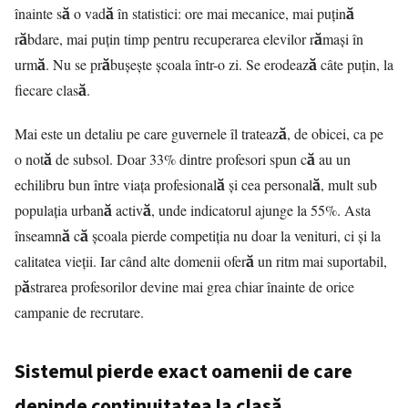
înainte să o vadă în statistici: ore mai mecanice, mai puțină
răbdare, mai puțin timp pentru recuperarea elevilor rămași în
urmă. Nu se prăbușește școala într-o zi. Se erodează câte puțin, la
fiecare clasă.
Mai este un detaliu pe care guvernele îl tratează, de obicei, ca pe
o notă de subsol. Doar 33% dintre profesori spun că au un
echilibru bun între viața profesională și cea personală, mult sub
populația urbană activă, unde indicatorul ajunge la 55%. Asta
înseamnă că școala pierde competiția nu doar la venituri, ci și la
calitatea vieții. Iar când alte domenii oferă un ritm mai suportabil,
păstrarea profesorilor devine mai grea chiar înainte de orice
campanie de recrutare.
Sistemul pierde exact oamenii de care
depinde continuitatea la clasă