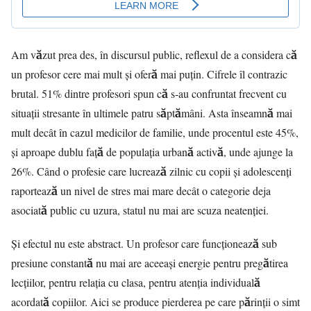
Am văzut prea des, în discursul public, reflexul de a considera că
un profesor cere mai mult și oferă mai puțin. Cifrele îl contrazic
brutal. 51% dintre profesori spun că s-au confruntat frecvent cu
situații stresante în ultimele patru săptămâni. Asta înseamnă mai
mult decât în cazul medicilor de familie, unde procentul este 45%,
și aproape dublu față de populația urbană activă, unde ajunge la
26%. Când o profesie care lucrează zilnic cu copii și adolescenți
raportează un nivel de stres mai mare decât o categorie deja
asociată public cu uzura, statul nu mai are scuza neatenției.
Și efectul nu este abstract. Un profesor care funcționează sub
presiune constantă nu mai are aceeași energie pentru pregătirea
lecțiilor, pentru relația cu clasa, pentru atenția individuală
acordată copiilor. Aici se produce pierderea pe care părinții o simt