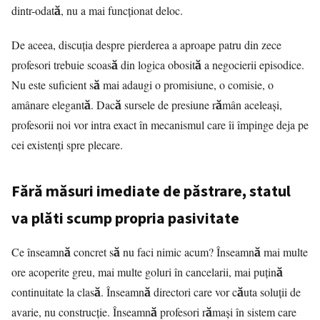
dintr-odată, nu a mai funcționat deloc.
De aceea, discuția despre
pierderea a aproape patru din zece
profesori
trebuie scoasă din logica obosită a negocierii episodice.
Nu este suficient să mai adaugi o promisiune, o comisie, o
amânare elegantă. Dacă sursele de presiune rămân aceleași,
profesorii noi vor intra exact în mecanismul care îi împinge deja pe
cei existenți spre plecare.
Fără măsuri imediate de păstrare, statul
va plăti scump propria pasivitate
Ce înseamnă concret să nu faci nimic acum? Înseamnă mai multe
ore acoperite greu, mai multe goluri în cancelarii, mai puțină
continuitate la clasă. Înseamnă directori care vor căuta soluții de
avarie, nu construcție. Înseamnă profesori rămași în sistem care