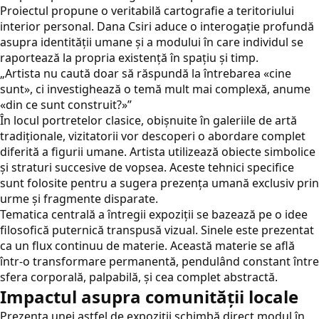
Proiectul propune o veritabilă cartografie a teritoriului
interior personal. Dana Csiri aduce o interogație profundă
asupra identității umane și a modului în care individul se
raportează la propria existență în spațiu și timp.
„Artista nu caută doar să răspundă la întrebarea «cine
sunt», ci investighează o temă mult mai complexă, anume
«din ce sunt construit?»”
În locul portretelor clasice, obișnuite în galeriile de artă
tradiționale, vizitatorii vor descoperi o abordare complet
diferită a figurii umane. Artista utilizează obiecte simbolice
și straturi succesive de vopsea. Aceste tehnici specifice
sunt folosite pentru a sugera prezența umană exclusiv prin
urme și fragmente disparate.
Tematica centrală a întregii expoziții se bazează pe o idee
filosofică puternică transpusă vizual. Sinele este prezentat
ca un flux continuu de materie. Această materie se află
într-o transformare permanentă, pendulând constant între
sfera corporală, palpabilă, și cea complet abstractă.
Impactul asupra comunității locale
Prezența unei astfel de expoziții schimbă direct modul în