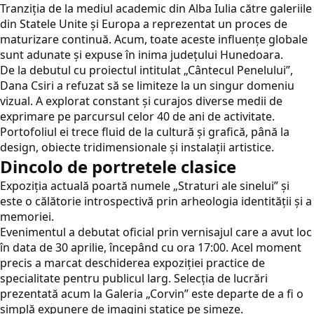
Tranziția de la mediul academic din Alba Iulia către galeriile
din Statele Unite și Europa a reprezentat un proces de
maturizare continuă. Acum, toate aceste influențe globale
sunt adunate și expuse în inima județului Hunedoara.
De la debutul cu proiectul intitulat „Cântecul Penelului”,
Dana Csiri a refuzat să se limiteze la un singur domeniu
vizual. A explorat constant și curajos diverse medii de
exprimare pe parcursul celor 40 de ani de activitate.
Portofoliul ei trece fluid de la cultură și grafică, până la
design, obiecte tridimensionale și instalații artistice.
Dincolo de portretele clasice
Expoziția actuală poartă numele „Straturi ale sinelui” și
este o călătorie introspectivă prin arheologia identității și a
memoriei.
Evenimentul a debutat oficial prin vernisajul care a avut loc
în data de 30 aprilie, începând cu ora 17:00. Acel moment
precis a marcat deschiderea expoziției practice de
specialitate pentru publicul larg. Selecția de lucrări
prezentată acum la Galeria „Corvin” este departe de a fi o
simplă expunere de imagini statice pe simeze.