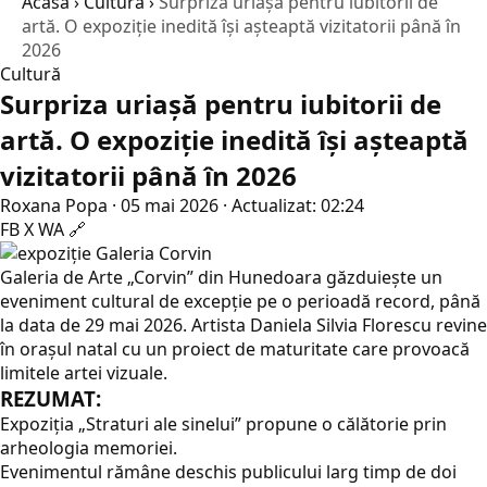
Acasă
›
Cultură
›
Surpriza uriașă pentru iubitorii de
artă. O expoziție inedită își așteaptă vizitatorii până în
2026
Cultură
Surpriza uriașă pentru iubitorii de
artă. O expoziție inedită își așteaptă
vizitatorii până în 2026
Roxana Popa
·
05 mai 2026
·
Actualizat: 02:24
FB
X
WA
🔗
Galeria de Arte „Corvin” din Hunedoara găzduiește un
eveniment cultural de excepție pe o perioadă record, până
la data de 29 mai 2026. Artista Daniela Silvia Florescu revine
în orașul natal cu un proiect de maturitate care provoacă
limitele artei vizuale.
REZUMAT:
Expoziția „Straturi ale sinelui” propune o călătorie prin
arheologia memoriei.
Evenimentul rămâne deschis publicului larg timp de doi