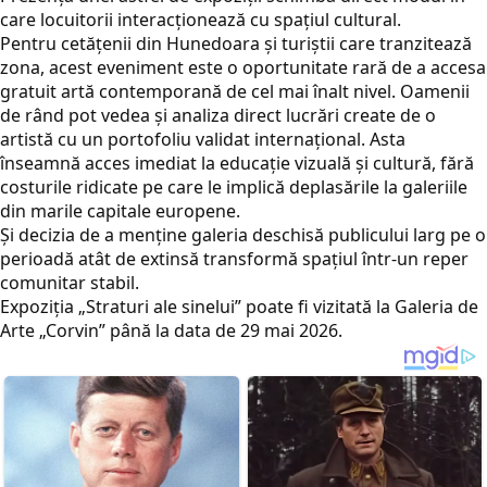
care locuitorii interacționează cu spațiul cultural.
Pentru cetățenii din Hunedoara și turiștii care tranzitează
zona, acest eveniment este o oportunitate rară de a accesa
gratuit artă contemporană de cel mai înalt nivel. Oamenii
de rând pot vedea și analiza direct lucrări create de o
artistă cu un portofoliu validat internațional. Asta
înseamnă acces imediat la educație vizuală și cultură, fără
costurile ridicate pe care le implică deplasările la galeriile
din marile capitale europene.
Și decizia de a menține galeria deschisă publicului larg pe o
perioadă atât de extinsă transformă spațiul într-un reper
comunitar stabil.
Expoziția „Straturi ale sinelui” poate fi vizitată la Galeria de
Arte „Corvin” până la data de 29 mai 2026.