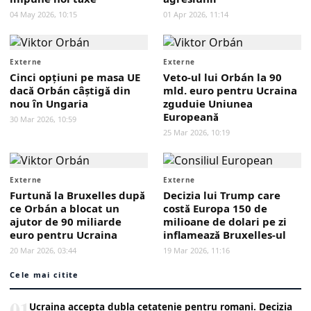
04 May 2026, 10:15
01 Apr 2026, 11:14
Externe
Externe
Cinci opțiuni pe masa UE
Veto-ul lui Orbán la 90
dacă Orbán câștigă din
mld. euro pentru Ucraina
nou în Ungaria
zguduie Uniunea
Europeană
30 Mar 2026, 10:59
25 Mar 2026, 10:19
Externe
Externe
Furtună la Bruxelles după
Decizia lui Trump care
ce Orbán a blocat un
costă Europa 150 de
ajutor de 90 miliarde
milioane de dolari pe zi
euro pentru Ucraina
inflamează Bruxelles-ul
20 Mar 2026, 03:44
19 Mar 2026, 11:16
Cele mai citite
01
Ucraina accepta dubla cetatenie pentru romani. Decizia