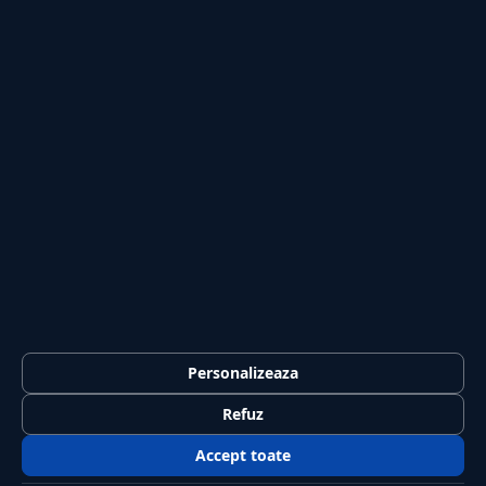
Investiții
Tech
Sport
Casă și Grădină
PUBLICAȚIA
Despre noi
Redacția
Contact
Publicitate
LEGAL
Termeni și condiții
Personalizeaza
Confidențialitate
Refuz
Politica de cookies
Accept toate
GDPR