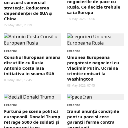
negocierile de pace cu
un acord comercial
Rusia. Ce decizie trebuie
strategic. Reducerea
sa ia Europa
dependenței de SUA și
China.
18 May 2026, 14:06
22 May 2026, 23:19
Externe
Externe
Consiliul European amana
Uniunea Europeana
discutiile cu Rusia.
pregateste negocieri cu
Antonio Costa lasa
Vladimir Putin. Ucraina
initiativa in seama SUA
trimite emisari la
Washington
09 May 2026, 17:45
08 May 2026, 07:45
Externe
Externe
Furtună pe scena politică
Iranul anunță condițiile
europeană. Donald Trump
pentru pace și cere
retrage 5000 de soldați și
garanții ferme contra
impune noi taxe
agresiunii