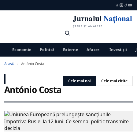
Jurnalul
Național
ȘTIRI ȘI ANALIZE
Economie
Politică
Externe
Afaceri
Investiții
Acasă
›
António Costa
Cele mai noi
Cele mai citite
António Costa