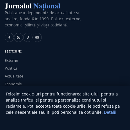
Jurnalul
Național
Publicație independentă de actualitate și
analize, fondată în 1990. Politică, externe,
economie, știință și viață cotidiană.
SECȚIUNI
Externe
Politică
Actualitate
Economie
Sănătate
Folosim cookie-uri pentru functionarea site-ului, pentru a
Utile
analiza traficul si pentru a personaliza continutul si
reclamele. Poti accepta toate cookie-urile, le poti refuza pe
cele neesentiale sau iti poti personaliza optiunile.
Detalii
RUBRICI
Lifestyle
Publicitate