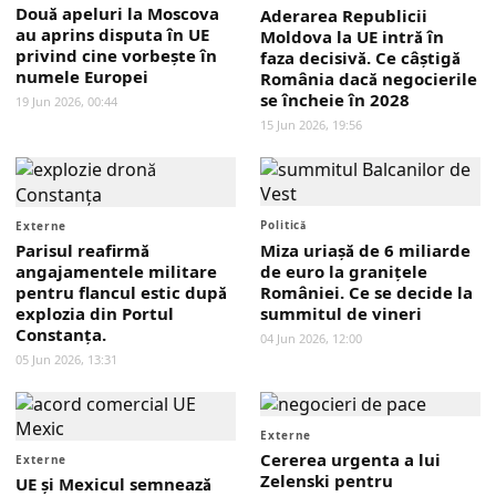
Două apeluri la Moscova
Aderarea Republicii
au aprins disputa în UE
Moldova la UE intră în
privind cine vorbește în
faza decisivă. Ce câștigă
numele Europei
România dacă negocierile
se încheie în 2028
19 Jun 2026, 00:44
15 Jun 2026, 19:56
Politică
Externe
Parisul reafirmă
Miza uriașă de 6 miliarde
angajamentele militare
de euro la granițele
pentru flancul estic după
României. Ce se decide la
explozia din Portul
summitul de vineri
Constanța.
04 Jun 2026, 12:00
05 Jun 2026, 13:31
Externe
Cererea urgenta a lui
Externe
Zelenski pentru
UE și Mexicul semnează