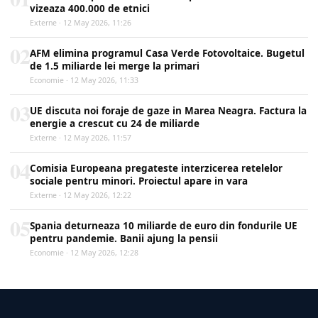
vizeaza 400.000 de etnici
Externe · 12 May 2026, 11:26
02
AFM elimina programul Casa Verde Fotovoltaice. Bugetul
de 1.5 miliarde lei merge la primari
Economie · 12 May 2026, 11:33
03
UE discuta noi foraje de gaze in Marea Neagra. Factura la
energie a crescut cu 24 de miliarde
Externe · 12 May 2026, 11:57
04
Comisia Europeana pregateste interzicerea retelelor
sociale pentru minori. Proiectul apare in vara
Externe · 12 May 2026, 12:22
05
Spania deturneaza 10 miliarde de euro din fondurile UE
pentru pandemie. Banii ajung la pensii
Economie · 12 May 2026, 12:28