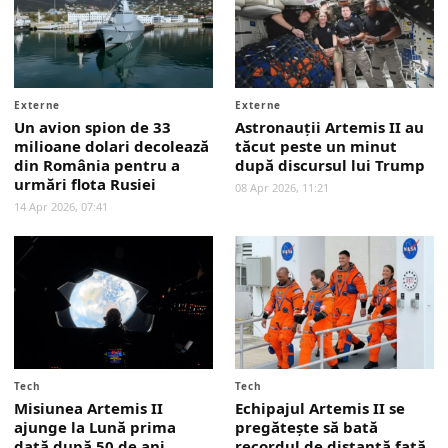
Externe
Externe
Un avion spion de 33
Astronauții Artemis II au
milioane dolari decolează
tăcut peste un minut
din România pentru a
după discursul lui Trump
urmări flota Rusiei
08 Apr 2026, 11:21
14 Apr 2026, 07:41
Tech
Tech
Misiunea Artemis II
Echipajul Artemis II se
ajunge la Lună prima
pregătește să bată
dată după 50 de ani
recordul de distanță față