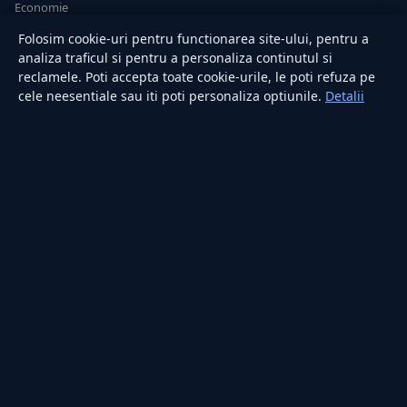
Economie
Sănătate
Folosim cookie-uri pentru functionarea site-ului, pentru a
Utile
analiza traficul si pentru a personaliza continutul si
reclamele. Poti accepta toate cookie-urile, le poti refuza pe
cele neesentiale sau iti poti personaliza optiunile.
Detalii
RUBRICI
Lifestyle
Publicitate
Investiții
Tech
Sport
Casă și Grădină
PUBLICAȚIA
Despre noi
Redacția
Contact
Publicitate