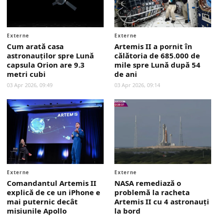
Externe
Externe
Cum arată casa
Artemis II a pornit în
astronauților spre Lună
călătoria de 685.000 de
capsula Orion are 9.3
mile spre Lună după 54
metri cubi
de ani
03 Apr 2026, 09:49
03 Apr 2026, 09:14
Externe
Externe
Comandantul Artemis II
NASA remediază o
explică de ce un iPhone e
problemă la racheta
mai puternic decât
Artemis II cu 4 astronauți
misiunile Apollo
la bord