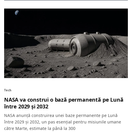
Tech
NASA va construi o bază permanentă pe Lună
între 2029 și 2032
NASA anunță construirea unei baze permanente pe Lună
între 2029 și 2032, un pas esențial pentru misiunile umane
către Marte, estimate la până la 300