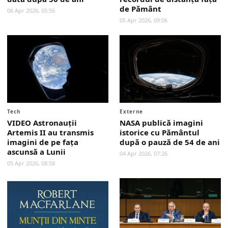
de Pământ
06 Apr 2026, 05:56
05 Apr 2026, 09:06
Tech
Externe
VIDEO Astronauții
NASA publică imagini
Artemis II au transmis
istorice cu Pământul
imagini de pe fața
după o pauză de 54 de ani
ascunsă a Lunii
04 Apr 2026, 07:26
05 Apr 2026, 08:58