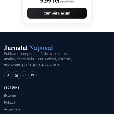
9,99 lei
52,81 lei
Cumpără acum
Jurnalul
Național
Publicație independentă de actualitate și
analize, fondată în 1990. Politică, externe,
economie, știință și viață cotidiană.
SECȚIUNI
Externe
Politică
Actualitate