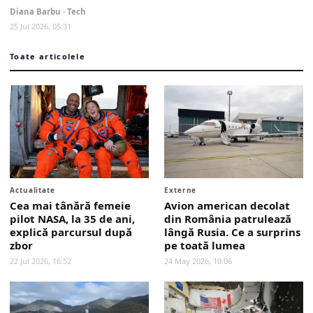
Diana Barbu · Tech
25 Jul 2026, 05:31
Toate articolele
Actualitate
Externe
Cea mai tânără femeie
Avion american decolat
pilot NASA, la 35 de ani,
din România patrulează
explică parcursul după
lângă Rusia. Ce a surprins
zbor
pe toată lumea
22 Jul 2026, 16:52
24 May 2026, 10:06