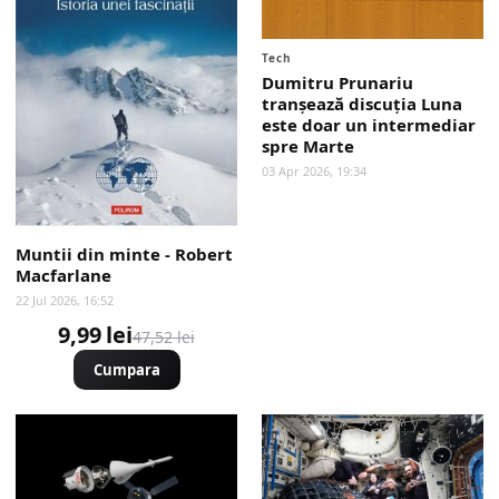
Tech
Dumitru Prunariu
tranșează discuția Luna
este doar un intermediar
spre Marte
03 Apr 2026, 19:34
Muntii din minte - Robert
Macfarlane
22 Jul 2026, 16:52
9,99 lei
47,52 lei
Cumpara