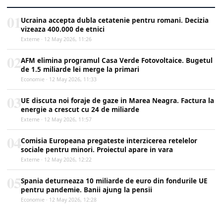
01
Ucraina accepta dubla cetatenie pentru romani. Decizia
vizeaza 400.000 de etnici
Externe · 12 May 2026, 11:26
02
AFM elimina programul Casa Verde Fotovoltaice. Bugetul
de 1.5 miliarde lei merge la primari
Economie · 12 May 2026, 11:33
03
UE discuta noi foraje de gaze in Marea Neagra. Factura la
energie a crescut cu 24 de miliarde
Externe · 12 May 2026, 11:57
04
Comisia Europeana pregateste interzicerea retelelor
sociale pentru minori. Proiectul apare in vara
Externe · 12 May 2026, 12:22
05
Spania deturneaza 10 miliarde de euro din fondurile UE
pentru pandemie. Banii ajung la pensii
Economie · 12 May 2026, 12:28