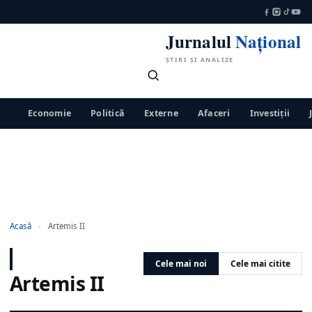
Jurnalul
Național
ȘTIRI ȘI ANALIZE
Economie
Politică
Externe
Afaceri
Investiții
Acasă
›
Artemis II
Cele mai noi
Cele mai citite
Artemis II