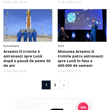
02 Apr 2026, 20:14
01 Apr 2026, 23:54
Actualitate
Tech
Artemis II trimite 4
Misiunea Artemis II
astronauți spre Lună
trimite patru astronauți
după o pauză de peste 50
spre Lună în fața a
de ani
400.000 de oameni
01 Apr 2026, 22:50
01 Apr 2026, 17:19
1
2
›
-19%